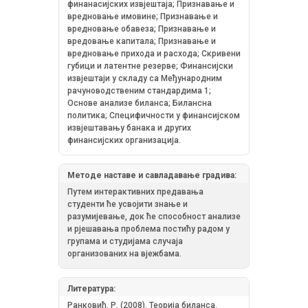
финанасијских извјештаја; Признавање и
вредновање имовине; Признавање и
вредновање обавеза; Признавање и
вредовање капитала; Признавање и
вредновање прихода и расхода; Скривени
губици и латентне резерве; Финансијски
извјештаји у складу са Међународним
рачуноводственим стандардима 1;
Основе анализе биланса; Билансна
политика; Специфичности у финансијском
извјештавању банака и других
финансијских организација.
Методе наставе и савладавање градива:
Путем интерактивних предавања
студенти ће усвојити знање и
разумијевање, док ће способност анализе
и рјешавања проблема постићу радом у
групама и студијама случаја
организованих на вјежбама.
Литература:
Ранковић, Р. (2008). Теорија биланса.