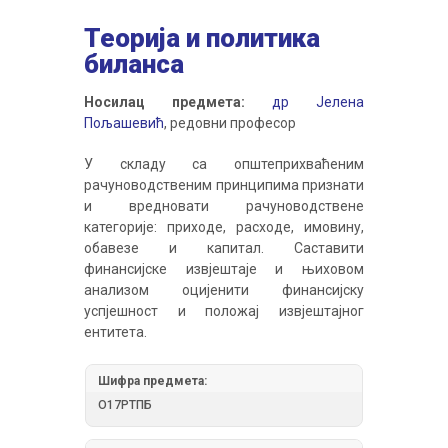
Теорија и политика
биланса
Носилац предмета:
др Јелена
Пољашевић
, редовни професор
У складу са општеприхваћеним
рачуноводственим принципима признати
и вредновати рачуноводствене
категорије: приходе, расходе, имовину,
обавезе и капитал. Саставити
финансијске извјештаје и њиховом
анализом оцијенити финансијску
успјешност и положај извјештајног
ентитета.
Шифра предмета:
О17РТПБ