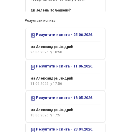
др Јелена Пољашевић
18.05.2026. у 21:19
Резултати испита
Поштовани студенти,
Резултати испита - 25.06.2026.
усмени испит ће се одржати у
четвртак 30.04.2026.године са
почетком у 10.30.
ма Александра Јандрић
26.06.2026. у 18:58
др Јелена Пољашевић
26.04.2026. у 17:24
Резултати испита - 11.06.2026.
Поштовани студенти,
ма Александра Јандрић
11.06.2026. у 17:56
усмени испит (додатни усмени рок) ће
се одржати у понедељак
Резултати испита - 18.05.2026.
Прочитај цијели оглас
30.03.2026.године у 8 часова.
ма Александра Јандрић
др Јелена Пољашевић
18.05.2026. у 17:51
24.03.2026. у 17:11
Резултати испита - 23.04.2026.
Поштовани студенти,