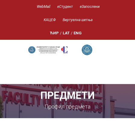
WebMail
еСтудент
еЗапослени
КАЦЕФ
Виртуелна шетња
ЋИР
/
LAT
/
ENG
ПРЕДМЕТИ
Профил предмета