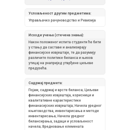
Условљеност другим предметима:
Управљачко рачуноводство и Ревизија
Исходи учења (стечена знања):
Након положеног испита студенти ће бити
у стању да саставе и анализирају
финансијске извјештаје, те да разумију
различите политике биланса и њихов
утицај на унапријед утврђене циљеве
предузећа.
Садржај предмета:
Појам, садржај и врсте биланса; Циљеви
финансијских извјештаја, корисници и
квалитативне карактеристике
финанасијских извјештаја; Начела уредног
књиговодства, инвентарисања и методе
инвентарисања; Начела уредног
билансирања, задаци и условљеност
начела; Вредновање елемената