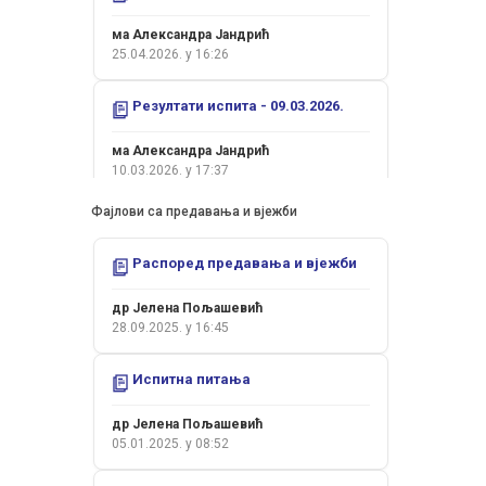
ма Александра Јандрић
усмени испит ће се одржати у петак
25.04.2026. у 16:26
13.03. са почетком у 8 сати.
Прочитај цијели оглас
Резултати испита - 09.03.2026.
др Јелена Пољашевић
10.03.2026. у 11:44
ма Александра Јандрић
10.03.2026. у 17:37
Поштовани студенти,
Фајлови са предавања и вјежби
Резултати испита - 05.02.2026.
усмени испит ће се одржати у 12.02. са
Распоред предавања и вјежби
ма Александра Јандрић
почетком у 8 сати.
09.02.2026. у 12:53
Прочитај цијели оглас
др Јелена Пољашевић
28.09.2025. у 16:45
др Јелена Пољашевић
Резултати испита - 26.01.2026.
09.02.2026. у 11:32
Испитна питања
др Јелена Пољашевић
Поштовани студенти,
26.01.2026. у 18:16
др Јелена Пољашевић
05.01.2025. у 08:52
Колоквијум II - 15.01.2026.
усмени испит ће се одржати у сриједу
28.01. са почетком у 9 сати.