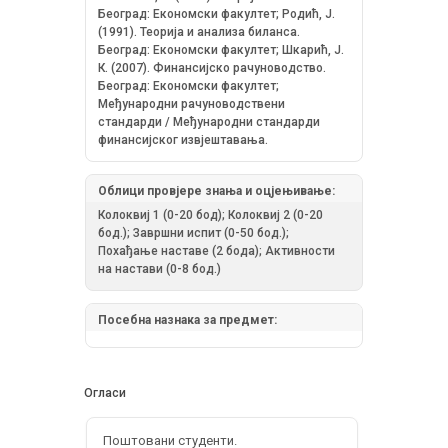
Београд: Економски факултет; Родић, Ј.
(1991). Теорија и анализа биланса.
Београд: Економски факултет; Шкарић, Ј.
К. (2007). Финансијско рачуноводство.
Београд: Економски факултет;
Међународни рачуноводствени
стандарди / Међународни стандарди
финансијског извјештавања.
Облици провјере знања и оцјењивање:
Колоквиј 1 (0-20 бод); Колоквиј 2 (0-20
бод.); Завршни испит (0-50 бод.);
Похађање наставе (2 бода); Активности
на настави (0-8 бод.)
Посебна назнака за предмет:
Огласи
Поштовани студенти.