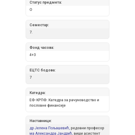
Статус предмета:
О
Семестар:
7.
Фонд часова:
4+3
ЕЦТС бодова:
7
Катедра:
ЕФ-КРПФ: Катедра за рачуноводство и
пословне финансије
Наставници:
др Јелена Пољашевић,
редовни професор
ма Александра Јандрић,
виши асистент