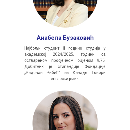
Анабела Бузаковић
Најбољи студент II године студија у
академској 2024/2025. години са
оствареном просјечном оцјеном 9,75.
Добитник је стипендије Фондације
„Радован Рибић” из Канаде. Говори
енглески језик.