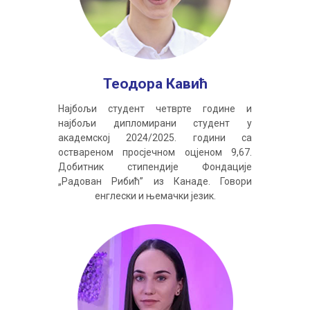
Теодора Кавић
Најбољи студент четврте године и
најбољи дипломирани студент у
академској 2024/2025. години са
оствареном просјечном оцјеном 9,67.
Добитник стипендије Фондације
„Радован Рибић” из Канаде. Говори
енглески и њемачки језик.