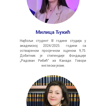
Милица Ђукић
Најбољи студент III године студија у
академској 2024/2025. години са
оствареном просјечном оцјеном 9,75.
Добитник је стипендије Фондације
„Радован Рибић” из Канаде. Говори
енглески језик.