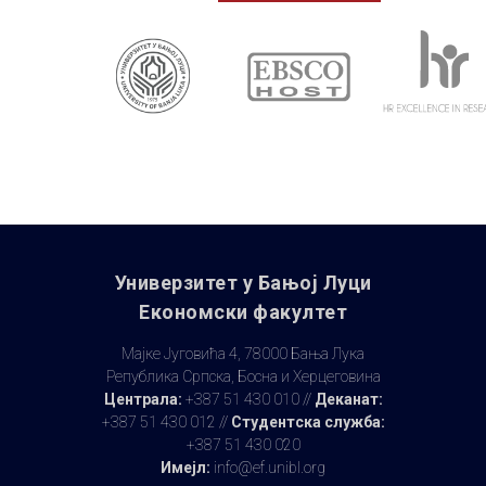
Универзитет у Бањoj Луци
Економски факултет
Мајке Југовића 4, 78000 Бања Лука
Република Српска, Босна и Херцеговина
Централа:
+387 51 430 010 //
Деканат:
+387 51 430 012 //
Студентска служба:
+387 51 430 020
Имејл:
info@ef.unibl.org