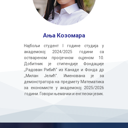
Ања Козомара
Најбољи студент I године студија у
академској 2024/2025 години са
оствареном просјечном оцјеном 10.
Добитник је стипендије Фондације
,,Радован Рибић'' из Канаде и Фонда др
,,Милан Јелић''. Именована је за
демонстратора на предмету Математика
за економисте у академској 2025/2026
години. Говори њемачки и енглески језик.