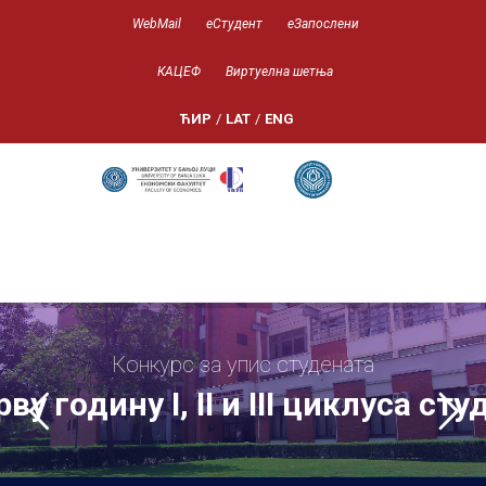
WebMail
еСтудент
еЗапослени
КАЦЕФ
Виртуелна шетња
ЋИР
/
LAT
/
ENG