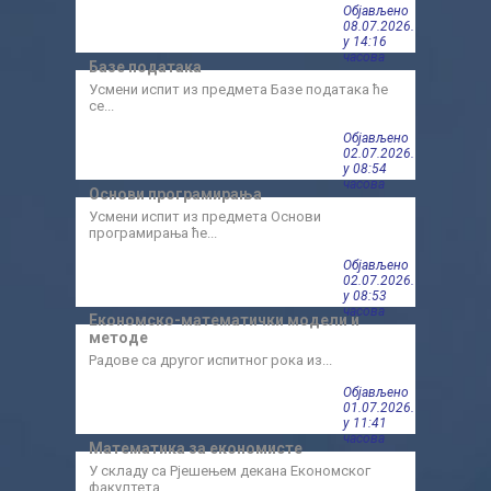
Објављено
08.07.2026.
у 14:16
часова
Базе података
Међу
Усмени испит из предмета Базе података ће
Пошто
се...
предв
Објављено
02.07.2026.
у 08:54
часова
Основи програмирања
Фина
Усмени испит из предмета Основи
Обавј
програмирања ће...
Објављено
02.07.2026.
у 08:53
часова
Економско-математички модели и
Реви
методе
Испит
уторак
Радове са другог испитног рока из...
Објављено
01.07.2026.
у 11:41
часова
Математика за економисте
Фина
У складу са Рјешењем декана Економског
Пошто
факултета...
одржат