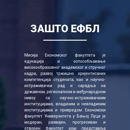
ЗАШТО ЕФБЛ
Мисија Економског факултета је
едукација и оспособљавање
високообразовног академског и стручног
кадра, развој тржишно оријентисаних
компетенција студената, као и научно-
истраживачки рад и сарадња на
државном, регионалном и међународном
нивоу са научно-истраживачким
институцијама, владиним и невладиним
институцијама и привредом. Економски
факултет Универзитета у Бањој Луци је
модеран, развијен, прогресиван и
отворен Факултет који представља