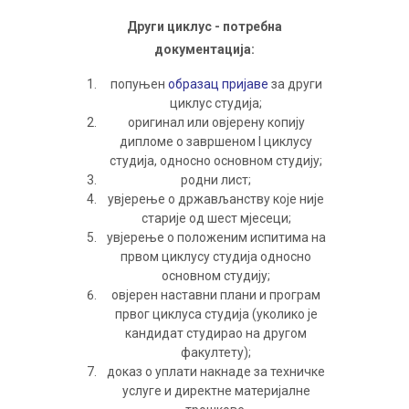
Други циклус - потребна
документација:
попуњен
образац пријаве
за други
циклус студија;
оригинал или овјерену копију
дипломе о завршеном I циклусу
студија, односно основном студију;
родни лист;
увјерење о држављанству које није
старије од шест мјесеци;
увјерење о положеним испитима на
првом циклусу студија односно
основном студију;
овјерен наставни плани и програм
првог циклуса студија (уколико је
кандидат студирао на другом
факултету);
доказ о уплати накнаде за техничке
услуге и директне материјалне