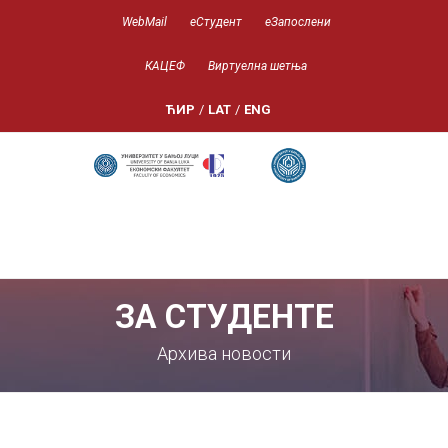
WebMail
еСтудент
еЗапослени
КАЦЕФ
Виртуелна шетња
ЋИР
/
LAT
/
ENG
ЗА СТУДЕНТЕ
Архива новости