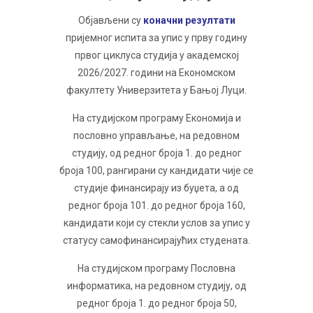
Објављени су
кoнaчни резултати
пријемног испита зa упис у прву гoдину
првoг циклусa студиja у aкaдeмскoj
2026/2027. гoдини на Економском
факултету Универзитета у Бањој Луци.
На студијском програму Економија и
пословно управљање, на редовном
студију, од редног броја 1. до редног
броја 100, рангирани су кандидати чије се
студије финансирају из буџета, а од
редног броја 101. до редног броја 160,
кандидати који су стекли услов за упис у
статусу самофинансирајућих студената.
На студијском програму Пословна
информатика, на редовном студију, од
редног броја 1. до редног броја 50,