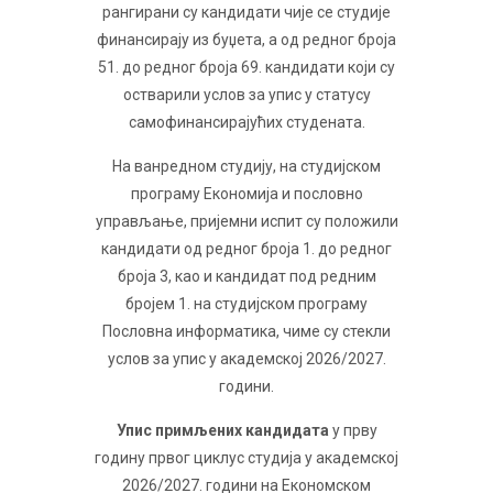
рангирани су кандидати чије се студије
финансирају из буџета, а од редног броја
51. до редног броја 69. кандидати који су
остварили услов за упис у статусу
самофинансирајућих студената.
На ванредном студију, на студијском
програму Економија и пословно
управљање, пријемни испит су положили
кандидати од редног броја 1. до редног
броја 3, као и кандидат под редним
бројем 1. на студијском програму
Пословна информатика, чиме су стекли
услов за упис у академској 2026/2027.
години.
Упис примљених кандидата
у прву
годину првог циклус студија у академској
2026/2027. години на Економском