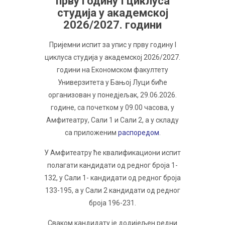
прву годину I циклуса
студија у академској
2026/2027. години
Пријемни испит за упис у прву годину I
циклуса студија у академској 2026/2027.
години на Економском факултету
Универзитета у Бањој Луци биће
организован у понедјељак, 29.06.2026.
године, са почетком у 09.00 часова, у
Амфитеатру, Сали 1 и Сали 2, а у складу
са приложеним
распоредом
.
У Амфитеатру ће квалификациони испит
полагати кандидати од редног броја 1-
132, у Сали 1- кандидати од редног броја
133-195, a у Сали 2 кандидати од редног
броја 196-231.
Сваком кандидату је додијељен редни