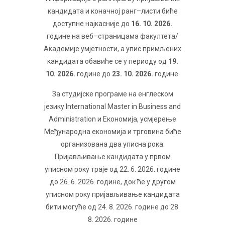
кандидата и коначној ранг–листи биће
доступне најкасније до
16. 10. 2026.
године на веб–страницама факултета/
Академије умјетности, а упис примљених
кандидата обавиће се у периоду од
19.
10. 2026.
године до
23. 10. 2026.
године.
За студијске програме на енглеском
језику International Master in Business and
Administration и Економија, усмјерење
Међународна економија и трговина биће
организована два уписна рока.
Пријављивање кандидата у првом
уписном року траје од 22. 6. 2026. године
до 26. 6. 2026. године, док ће у другом
уписном року пријављивање кандидата
бити могуће од 24. 8. 2026. године до 28.
8. 2026. године