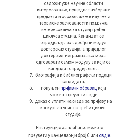
садржи: уже научне области
интересовања, приједлог изборних
предмета и образложење научне и
теоријске заснованости подручја
интересовања за студиј трећег
циклуса студија. Кандидат се
опредјељује за одређени модул
докторских студија, а приједлог
докторског истраживања мора
одговарати самом модулу за који се
кандидат опредијелило;
биографија и библиографски подаци
кандидата;
попуњен
пријавни образац
који
можете преузети овдје
доказ о уплати накнаде за пријаву на
конкурс за упис на трећи циклус
студија.
Инструкције за плаћање можете
преузети у канцеларији број 6 или
овдје
.