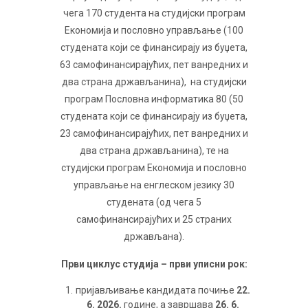
чега 170 студента на студијски програм
Економија и пословно управљање (100
студената који се финансирају из буџета,
63 самофинансирајућих, пет ванредних и
два страна држављанина), на студијски
програм Пословна информатика 80 (50
студената који се финансирају из буџета,
23 самофинансирајућих, пет ванредних и
два страна држављанина), те на
студијски програм Економија и пословно
управљање на енглеском језику 30
студената (од чега 5
самофинансирајућих и 25 страних
држављана).
Први циклус студија – први уписни рок:
пријављивање кандидата почиње
22.
6. 2026.
године, а завршава
26. 6.