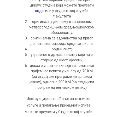
циклус студија који можете преузети
овдје
или у студентској служби
Факултета
оригиналну диплому о завршеном
четворогодишњем средњошколском
образовању;
оригинална свједочанства од првог
до четвртог разреда средње школе;
родни лист;
увјерење о држављанству које није
старије од шест мјесеци;
доказ о уплати накнаде за полагање
пријемног испита у износу од 70 КМ
(за студијске програме на српском
језику), односно 200 КМ (за студијски
програм на енглеском језику).
Инструкције за плаћање за техничке
услуге и полагање пријемног испита
можете преузети у Студентској служби