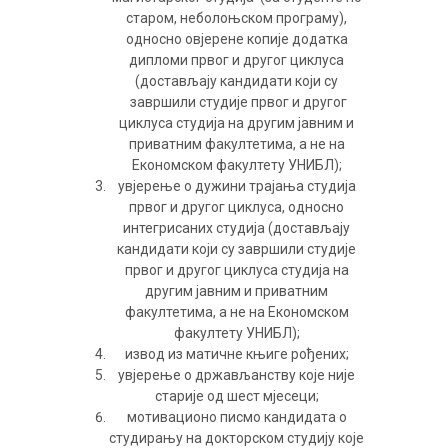
старом, неболоњском програму),
односно овјерене копије додатка
дипломи првог и другог циклуса
(достављају кандидати који су
завршили студије првог и другог
циклуса студија на другим јавним и
приватним факултетима, а не на
Економском факултету УНИБЛ);
увјерење о дужини трајања студија
првог и другог циклуса, односно
интегрисаних студија (достављају
кандидати који су завршили студије
првог и другог циклуса студија на
другим јавним и приватним
факултетима, а не на Економском
факултету УНИБЛ);
извод из матичне књиге рођених;
увјерење о држављанству које није
старије од шест мјесеци;
мотивационо писмо кандидата о
студирању на докторском студију које