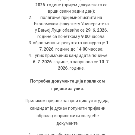
2026.
године (пријем докумената се
врши сваки радни дан);
полагање пријемног испита на
Економском факултету Универзитета
у Бањој Луци обавиће се
29. 6. 2026.
године са почетком у
9.00
часова.
објављивање резултата конкурса је
1.
7. 2026.
године до
14.00
часова;
упис примљених кандидата почиње
6. 7. 2026.
године, а завршава се
10. 7.
2026.
године.
Потребна документација приликом
пријаве за упис:
Приликом пријаве на први циклус студија,
кандидат је дужан попунити пријавни
образац и приложити сљедеће
документе:
попуњен образац пријаве за први