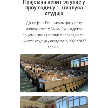
Пријемни испит за упис у
прву годину 1. циклуса
студија
Данас је на Економском факултету
Универзитета у Бањој Луци одржан
пријемни испит за упис у прву годину 1.
циклуса студија у академској 2026/2027.
години.