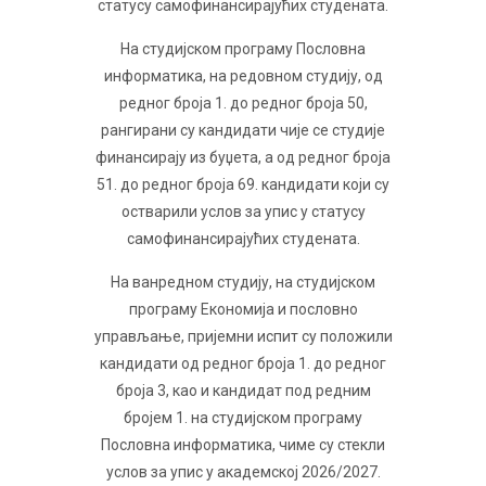
статусу самофинансирајућих студената.
На студијском програму Пословна
информатика, на редовном студију, од
редног броја 1. до редног броја 50,
рангирани су кандидати чије се студије
финансирају из буџета, а од редног броја
51. до редног броја 69. кандидати који су
остварили услов за упис у статусу
самофинансирајућих студената.
На ванредном студију, на студијском
програму Економија и пословно
управљање, пријемни испит су положили
кандидати од редног броја 1. до редног
броја 3, као и кандидат под редним
бројем 1. на студијском програму
Пословна информатика, чиме су стекли
услов за упис у академској 2026/2027.