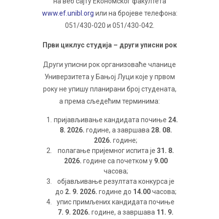
на веб сајту Економског факултета
www.ef.unibl.org
или на бројеве телефона:
051/430-020 и 051/430-042.
Први циклус студија – други уписни рок
Други уписни рок организоваће чланице
Универзитета у Бањој Луци којe у првом
року не упишу планирани број студената,
а према сљедећим терминима:
пријављивање кандидата почиње
24.
8. 2026.
године, а завршава
28. 08.
2026.
године;
полагање пријемног испита је
31. 8.
2026.
године са почетком у
9.00
часова;
објављивање резултата конкурса је
до
2. 9. 2026.
године до
14.00
часова;
упис примљених кандидата почиње
7. 9. 2026.
године, а завршава
11. 9.