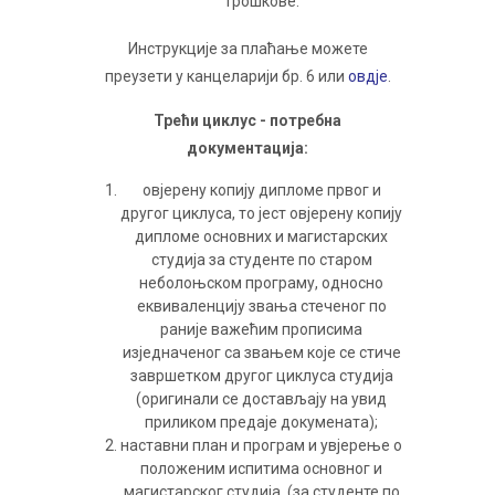
трошкове.
Инструкције за плаћање можете
преузети у канцеларији бр. 6 или
овдје
.
Трећи циклус - потребна
документација:
овјерену копију дипломе првог и
другог циклуса, то јест овјерену копију
дипломе основних и магистарских
студија за студенте по старом
неболоњском програму, односно
еквиваленцију звања стеченог по
раније важећим прописима
изједначеног са звањем које се стиче
завршетком другог циклуса студија
(оригинали се достављају на увид
приликом предаје докумената);
наставни план и програм и увјерење о
положеним испитима основног и
магистарског студија (за студенте по