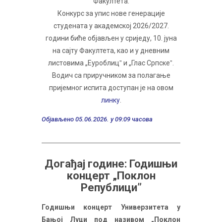
Факултета.
Конкурс за упис нове генерације
студената у академској 2026/2027.
години биће објављен у сриједу, 10. јуна
на сајту Факултета, као и у дневним
листовима „Еуроблицˮ и „Глас Српскеˮ.
Водич са приручником за полагање
пријемног испита доступан је на овом
линку
.
Објављено 05.06.2026. у 09:09 часова
Догађај године: Годишњи
концерт „Поклон
Републици”
Годишњи концерт Универзитета у
Бањој Луци под називом „Поклон