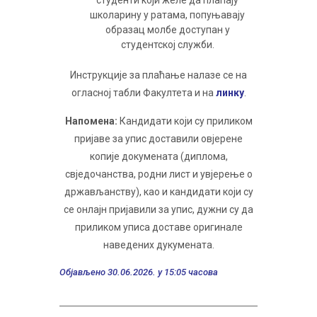
школарину у ратама, попуњавају
образац молбе доступан у
студентској служби.
Инструкције за плаћање налазе се на
огласној табли Факултета и на
линку
.
Напомена:
Кандидати који су приликом
пријаве за упис доставили овјерене
копије докумената (диплома,
свједочанства, родни лист и увјерење о
држављанству), као и кандидати који су
се онлајн пријавили за упис, дужни су да
приликом уписа доставе оригинале
наведених дукумената.
Објављено 30.06.2026. у 15:05 часова