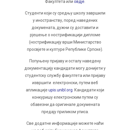
Факултета или
овдје
.
Студенти који су средњу школу завршили
у иностранству, поред наведених
докумената, дужни су доставити и
рјешење о нострификацији дипломе
(нострификацију врши Министарство
просвјете и културе Републике Српске).
Попуњену пријаву и осталу наведену
документацију кандидати могу донијети у
студентску службу факултета или пријаву
извршити електронски, путем веб
апликације
upis.unibl.org
. Кандидати који
конкуришу електронским путем су
обавезни да оригинале докумената
предају приликом уписа.
Све додатне информације можете наћи