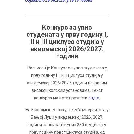
Објављено 26.06.2026. у 16:15 часова
Конкурс за упис
студената у прву годину I,
II и III циклуса студија у
академској 2026/2027.
години
Расписан је Конкурс за упис студената у
прву годину I, II и III циклуса студија у
академској 2026/2027. години на јавним
високошколским установама. Текст
конкурса можете преузети
овдје
.
На Економском факултету Универзитета у
Бањој Луци у академској 2026/2027.
години планиран је упис 280 студента у
прву годину првог циклуса студија, од