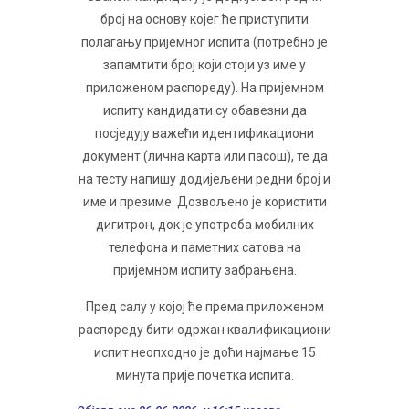
број на основу којег ће приступити
полагању пријемног испита (потребно је
запамтити број који стоји уз име у
приложеном распореду). На пријемном
испиту кандидати су обавезни да
посједују важећи идентификациони
документ (лична карта или пасош), те да
на тесту напишу додијељени редни број и
име и презиме. Дозвољено је користити
дигитрон, док је употреба мобилних
телефона и паметних сатова на
пријемном испиту забрањена.
Пред салу у којој ће према приложеном
распореду бити одржан квалификациони
испит неопходно је доћи најмање 15
минута прије почетка испита.