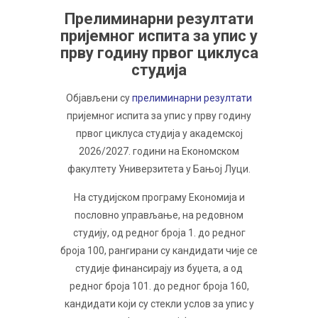
Прелиминарни резултати
пријемног испита за упис у
прву годину првог циклуса
студија
Објављени су
прелиминарни резултати
пријемног испита за упис у прву годину
првог циклуса студија у академској
2026/2027. години на Економском
факултету Универзитета у Бањој Луци.
На студијском програму Економија и
пословно управљање, на редовном
студију, од редног броја 1. до редног
броја 100, рангирани су кандидати чије се
студије финансирају из буџета, а од
редног броја 101. до редног броја 160,
кандидати који су стекли услов за упис у