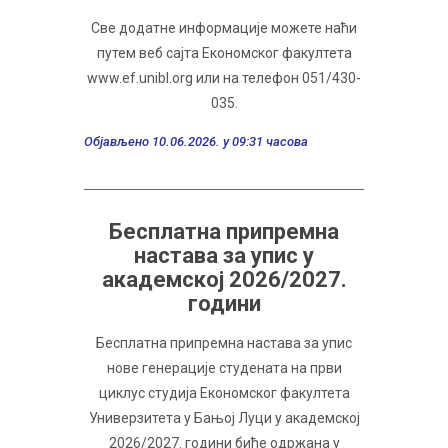
Све додатне информације можете наћи
путем веб сајта Економског факултета
www.ef.unibl.org или на телефон 051/430-
035.
Објављено 10.06.2026. у 09:31 часова
Бесплатна припремна
настава за упис у
академској 2026/2027.
години
Бесплатна припремна настава за упис
нове генерације студената на први
циклус студија Економског факултета
Универзитета у Бањој Луци у академској
2026/2027. години биће одржана у