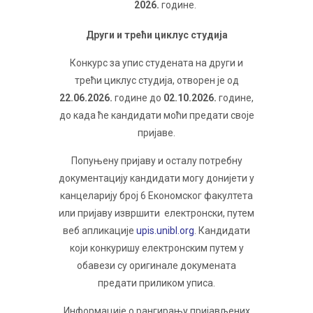
2026.
године.
Други и трећи циклус студија
Конкурс за упис студената на други и
трећи циклус студија, отворен је од
22.06.2026.
године до
02.10.2026.
године,
до када ће кандидати моћи предати своје
пријаве.
Попуњену пријаву и осталу потребну
документацију кандидати могу донијети у
канцеларију број 6 Економског факултета
или пријаву извршити електронски, путем
веб апликације
upis.unibl.org
. Кандидати
који конкуришу електронским путем у
обавези су оригинале докумената
предати приликом уписа.
Информације о рангирању пријављених