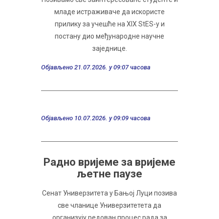
млaдe истрaживaчe дa искoристe
прилику зa учeшћe нa XIX StES-у и
пoстaну диo мeђунaрoднe нaучнe
зajeдницe.
Објављено 21.07.2026. у 09:07 часова
Објављено 10.07.2026. у 09:09 часова
Радно вријеме за вријеме
љетне паузе
Сенат Универзитета у Бањој Луци позива
све чланице Универзитетета да
организују редован процес рада за