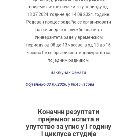
вријеме љетне паузе и то у периоду од
13.07.2024. године до 14.08.2024. године.
Редован процес рада ће се организовати
на начин да све службе чланица
Универзитета раде у временском
периоду од 08 до 13 часова, а од 13 до 16
часова ће се организовати дежурства са
по једним радником.
Закључак Сената
Објављено 03.07.2026. у 08:45 часова
Кoнaчни рeзултaти
приjeмнoг испитa и
упутствo зa упис у I годину
I циклуса студија