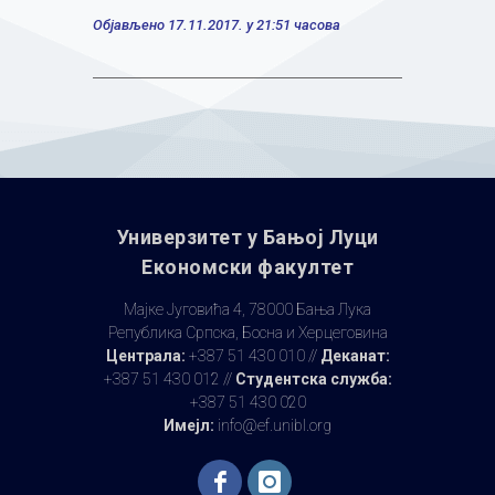
Објављено 17.11.2017. у 21:51 часова
Универзитет у Бањoj Луци
Економски факултет
Мајке Југовића 4, 78000 Бања Лука
Република Српска, Босна и Херцеговина
Централа:
+387 51 430 010 //
Деканат:
+387 51 430 012 //
Студентска служба:
+387 51 430 020
Имејл:
info@ef.unibl.org