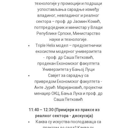
технологије у промоцији и подршци
успостављања сарадње између
владиног, невладиног и реалног
сектора – проф. др Јасмин Комић,
потпредсједник и министар у Влади
Републике Српске, Министарство
науке и технологије.
Тriple Helix модел – предузетнички
екосистем модерног универзитета
- проф. др Саша Петковић,
продекан Економског факултета
Универзитета у Бањој Луци
Савјет за сарадњу са
привредом Економског факултета -
Анте Јурић Маријановић, пројектни
менаџер OKЦ, Бања Лука и проф. др
Саша Петковић
11
:
40 – 12
:
30 (Примјери из праксе из
реалног сектора
- дискусија
)
Каква су искуства послодаваца са
праксом до сада? Каква су