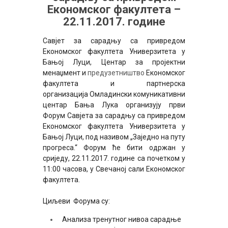
Eкономског факултета –
22.11.2017. године
Савјет за сарадњу са привредом
Економског факултета Универзитета у
Ба
њој Л
уци
, Центар за пројектни
менаџмент и
предузетништво
Економског
факултета
и
партнерска
организација
Омладински комуникативни
центар Бања Лука
организују
први
Форум
Савјета за сарадњу са привредом
Економског факултета Универзитета у
Бањој Луци,
под називом „Заједно на путу
прогреса.“
Форум ће бити одржан у
сриједу, 22.11.2017. године са почетком у
11:00 часова, у Свечаној сали Економског
факултета.
Циљ
еви
Форума
су:
Анализа
тренутно
г нивоа сарадње