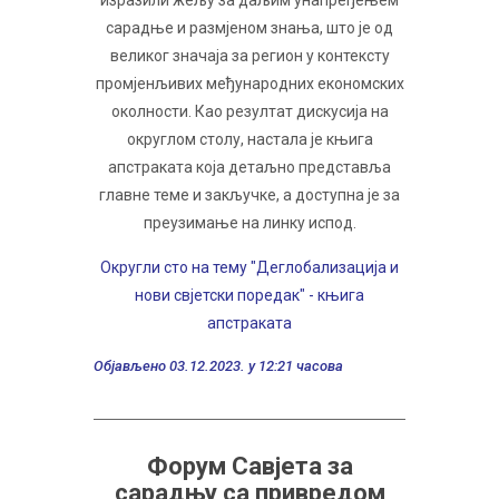
сарадње и размјеном знања, што је од
великог значаја за регион у контексту
промјенљивих међународних економских
околности. Као резултат дискусија на
округлом столу, настала је књига
апстраката која детаљно представља
главне теме и закључке, а доступна је за
преузимање на линку испод.
Округли сто на тему "Деглобализација и
нови свјетски поредак" - књига
апстраката
Објављено 03.12.2023. у 12:21 часова
Форум Савјета за
сарадњу са привредом