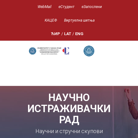
WebMail
еСтудент
еЗапослени
КАЦЕФ
Виртуелна шетња
ЋИР
/
LAT
/
ENG
НАУЧНО
ИСТРАЖИВАЧКИ
РАД
Научни и стручни скупови