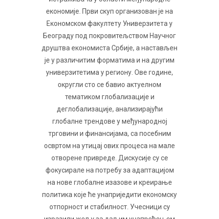
економије. Први скуп организован је на
Економском факултету Универзитета у
Београду под покровитељством Научног
друштва економиста Србије, а настављен
је у различитим форматима и на другим
универзитетима у региону. Ове године,
округли сто се бавио актуелном
тематиком глобализације и
деглобализације, анализирајући
глобалне трендове у међународној
трговини и финансијама, са посебним
освртом на утицај ових процеса на мале
отворене привреде. Дискусије су се
фокусирале на потребу за адаптацијом
на нове глобалне изазове и креирање
политика које ће унаприједити економску
отпорност и стабилност. Учесници су
изразили жељу за даљим унапређењем