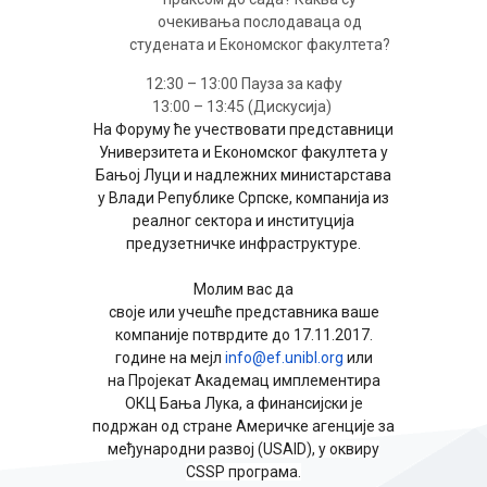
очекивања послодаваца од
студената и Економског факултета?
12:30 – 13:00 Пауза за кафу
13:00 – 13:45 (Дискусија)
На Форуму ће учествовати представници
Универзитета и Економског факултета у
Бањој Луци и надлежних министарстава
у Влади Републике Српске, компанија из
реалног сектора и институција
предузетничке инфраструктуре.
Молим вас да
своје или учешће представника ваше
компаније потврдите до 17.11.2017.
године на мејл
info@ef.unibl.org
или
на Пројекат Академац имплементира
ОКЦ Бања Лука, а финансијски је
подржан од стране Америчке агенције за
међународни развој (USAID), у оквиру
CSSP програма.