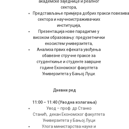
академске заједнице
и реалног
сектора
,
П
редстав
љање
примјер
а
добр
их
пракс
и
повезив
сектора и научноистраживачких
институција,
Презентација нове парадигме у
високом образовању: предузетнички
екосистем универзитета,
Анализа првих ефеката увођења
обавезне стручне праксе за
студенткиње и студенте завршне
године Економског факултета
Универзитета у Бањој Луци.
Дневни ред
11
:
00 – 11
:
40 (Уводна излагања)
Увод – проф. др Станко
Станић, декан Економског факултета
Универзитета у Бањој Луци
Улога министарства науке и