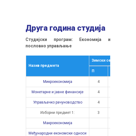
Друга година студија
Студијски програм: Економија и
пословно управљање
Зимски семестар
Ље
Назив предмета
П
В
П
Микроекономија
4
3
Монетарне и јавне финансије
4
2
Управљачко рачуноводство
4
3
Изборни предмет 1:
3
2
Макроекономија
Међународни економски односи