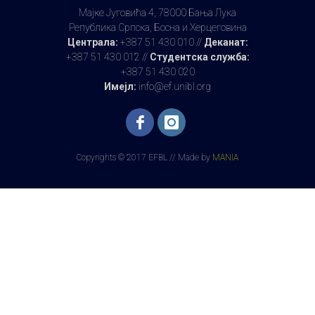
Мајке Југовића 4, 78000 Бања Лука
Република Српска, Босна и Херцеговина
Централа:
+387 51 430 010 //
Деканат:
+387 51 430 012 //
Студентска служба:
+387 51 430 020
Имејл:
info@ef.unibl.org
Copyrights © 2017 EFBL // Made by
MANIA