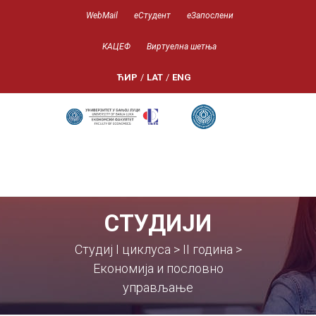
WebMail
еСтудент
еЗапослени
КАЦЕФ
Виртуелна шетња
ЋИР
/
LAT
/
ENG
СТУДИЈИ
Студиј I циклуса > II година >
Економија и пословно
управљање