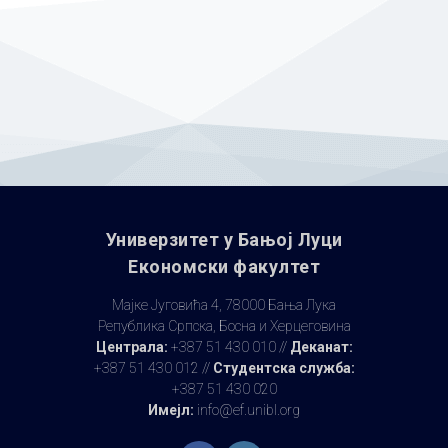
Универзитет у Бањoj Луци
Економски факултет
Мајке Југовића 4, 78000 Бања Лука
Република Српска, Босна и Херцеговина
Централа:
+387 51 430 010 //
Деканат:
+387 51 430 012 //
Студентска служба:
+387 51 430 020
Имејл:
info@ef.unibl.org