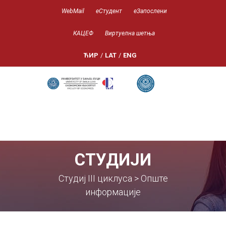
WebMail
еСтудент
еЗапослени
КАЦЕФ
Виртуелна шетња
ЋИР
/
LAT
/
ENG
СТУДИЈИ
Студиј III циклуса > Опште
информације