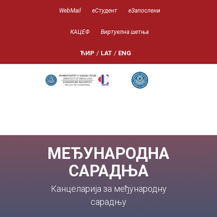
WebMail
еСтудент
еЗапослени
КАЦЕФ
Виртуелна шетња
ЋИР
/
LAT
/
ENG
МЕЂУНАРОДНА
САРАДЊА
Канцеларија за међународну
сарадњу