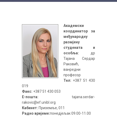
Академски
координатор за
међународну
размјену
студената и
особља:
др
Тајана Сердар
Раковић,
ванредни
професор
Тел:
+387 51 430
019
Факс:
+387 51 430 053
Е-пошта:
tajana.serdar-
rakovic@ef.unibl.org
Kaбинет:
Приземље, 011
Радно вријеме:
понедјељак 09.00-11.00