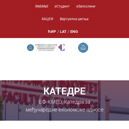
WebMail
еСтудент
еЗапослени
КАЦЕФ
Виртуелна шетња
ЋИР
/
LAT
/
ENG
КАТЕДРЕ
ЕФ-КМЕО: Катедра за
међународне економске односе