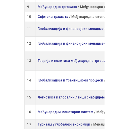
9
Међунaрoдна трговина
/ Међународна економија
10
Свјетска тржишта
/ Међународна економија
11
Глобализација и финансијски менаџмент
/ Рачуновод
12
Глобализација и финансијски менаџмент
/ Финансијс
13
Теорија и политика међународне трговине
/ Међунар
14
Глобализација и транзициони процеси
/ Међународна
15
Логистика и глобални ланци снабдијевања
/ Internat
16
Међународни монетарни систем
/ Међународна екон
17
Туризам у глобалној економији
/ Meнаџмент у туризму