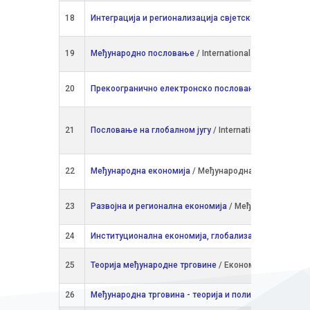
18
Интеграција и регионализација свјетске привреде
/ 
19
Међународно пословање
/ International Master in Bus
20
Прекоогранично електронско пословање
/ Internatio
21
Пословање на глобалном југу
/ International Master in
22
Међународна економија
/ Међународна економија
23
Развојна и регионална економија
/ Међународна еко
24
Институционална економија, глобализација и транзи
25
Теорија међународне трговине
/ Економска анализа 
26
Међународна трговина - теорија и политика
/ Међуна