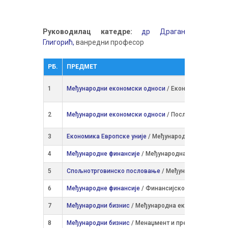
Руководилац катедре:
др Драган
Глигорић,
ванредни професор
РБ.
ПРЕДМЕТ
1
Међународни економски односи
/ Економија и посл
2
Међународни економски односи
/ Пословна информ
3
Економика Европске уније
/ Међународна економија
4
Међународне финансије
/ Међународна економија
5
Спољнотрговинско пословање
/ Међународна еконо
6
Међународне финансије
/ Финансијско управљање, 
7
Међународни бизнис
/ Међународна економија
8
Међународни бизнис
/ Менаџмент и предузетништво