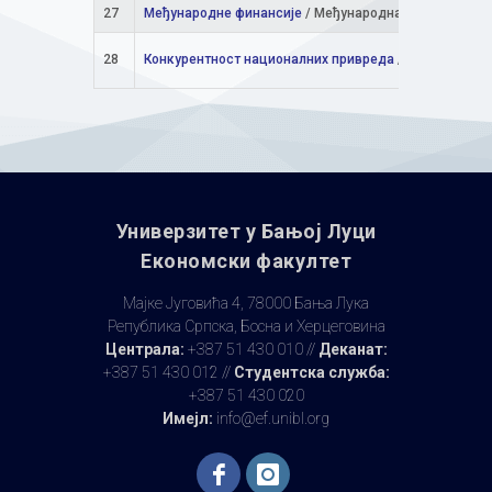
27
Међународне финансије
/ Међународна економија
28
Конкурентност националних привреда
/ Међународна
Универзитет у Бањoj Луци
Економски факултет
Мајке Југовића 4, 78000 Бања Лука
Република Српска, Босна и Херцеговина
Централа:
+387 51 430 010 //
Деканат:
+387 51 430 012 //
Студентска служба:
+387 51 430 020
Имејл:
info@ef.unibl.org