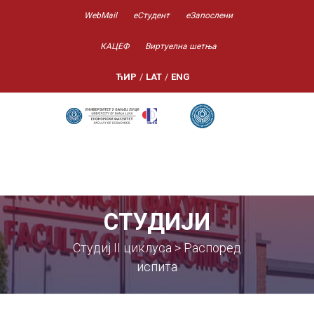
WebMail
еСтудент
еЗапослени
КАЦЕФ
Виртуелна шетња
ЋИР
/
LAT
/
ENG
СТУДИЈИ
Студиј II циклуса > Распоред
испита