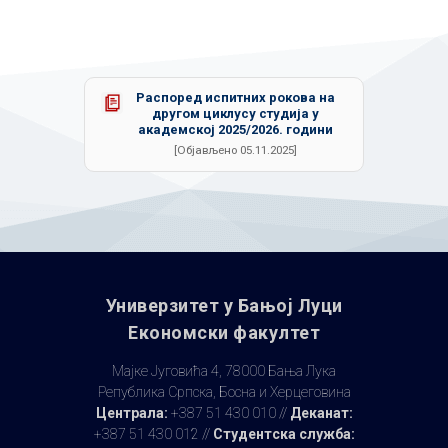
Распоред испитних рокова на
другом циклусу студија у
академској 2025/2026. години
[Објављено 05.11.2025]
Универзитет у Бањoj Луци
Економски факултет
Мајке Југовића 4, 78000 Бања Лука
Република Српска, Босна и Херцеговина
Централа:
+387 51 430 010 //
Деканат:
+387 51 430 012 //
Студентска служба: