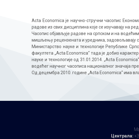
Acta Economica је научно-стручни часопис Економс
радове из свих дисциплина које се изучавају на ре
Часопис објављује радове на српском и на водећим
мишљењу рецензената и уредника, задовољавају с
Министарство науке и технологије Републике Српс
факултета „Acta Economica“ тада је добио каракт
науке и технологије од 31.01.2014. „Acta Economic
водећег научног часописа националног значаја пре
Од децембра 2010. године „Acta Economica“ има вл
Ма
Централа:
+3