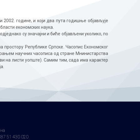
и 2002. године, и који два пута годишње објављује
области економских наука.
дједнако су значајни и биће објављени уколико, по
на простору Републике Српскe. Часопис Економског
гирањем научних часописа од стране Мнинистарства
рви на листи уопште). Самим тим, сада има карактер
а.
ина
87 51 430 020