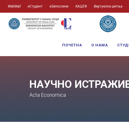
WebMail
еСтудент
еЗапослени
КАЦЕФ
Виртуелна шетња
ПОЧЕТНА
О НАМА
СТУД
НАУЧНО ИСТРАЖИ
Acta Economica