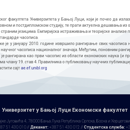
ког факултета Универзитета у Бањој Луци, који је почео да излаз
довном и постдипломском студију, те прати актуелна дешавања из 
 страним језицима. Емпиријска истраживања и теоријске анализе по
тандарде часописа.
ке је у јануару 2010. године извршило рангирање свих часописа 
ер научног часописа националног значаја. Међутим, поновним ран
a“ је рангирана као први часопис из области економских наука (и п
ма члану 19. став 4. Правилника о публиковању научних публикациј
астити сајт
ae.ef.unibl.org
Универзитет у Бањoj Луци Економски факултет
јке Југовића 4, 78000 Бања Лука Република Српска, Босна и Херцегов
87 51 430 010 //
Деканат:
+387 51 430 012 //
Студентска служба:
+3