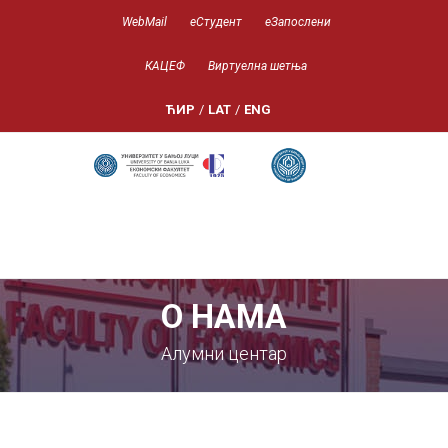
WebMail
еСтудент
еЗапослени
КАЦЕФ
Виртуелна шетња
ЋИР
/
LAT
/
ENG
О НАМА
Алумни центар