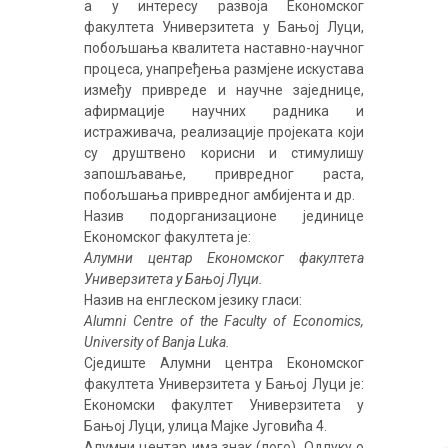
а у интересу развоја Економског
факултета Универзитета у Бањој Луци,
побољшања квалитета наставно-научног
процеса, унапређења размјене искустава
између привреде и научне заједнице,
афирмације научних радника и
истраживача, реализације пројеката који
су друштвено корисни и стимулишу
запошљавање, привредног раста,
побољшања привредног амбијента и др.
Назив подорганизационе јединице
Економског факултета је:
Алумни центар Економског факултета
Универзитета у Бањој Луци.
Назив на енглеском језику гласи:
Alumni Centre of the Faculty of Economics,
University of Banja Luka.
Сједиште Алумни центра Економског
факултета Универзитета у Бањој Луци је:
Економски факултет Универзитета у
Бањој Луци, улица Мајке Југовића 4.
Алумни центар има знак (лого). Одлуку о