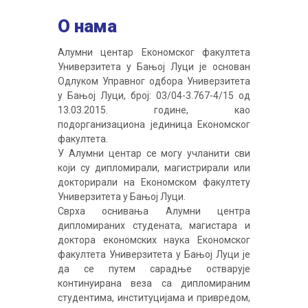
О нама
Алумни центар Економског факултета
Универзитета у Бањој Луци је основан
Одлуком Управног одбора Универзитета
у Бањој Луци, број: 03/04-3.767-4/15 од
13.03.2015. године, као
подорганизациона јединица Економског
факултета.
У Алумни центар се могу учланити сви
који су дипломирали, магистрирали или
докторирали на Економском факултету
Универзитета у Бањој Луци.
Сврха оснивања Алумни центра
дипломираних студената, магистара и
доктора економских наука Економског
факултета Универзитета у Бањој Луци је
да се путем сарадње остварује
континуирана веза са дипломираним
студентима, институцијама и привредом,