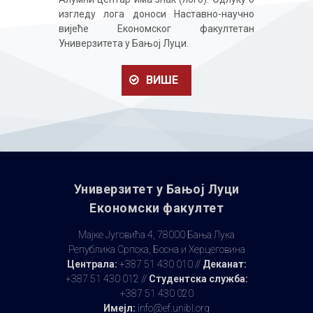
изгледу лога доноси Наставно-научно
вијеће Економског факултетан
Универзитета у Бањој Луци.
ВИШЕ
Универзитет у Бањoj Луци
Економски факултет
Мајке Југовића 4, 78000 Бања Лука
Република Српска, Босна и Херцеговина
Централа:
+387 51 430 010 //
Деканат:
+387 51 430 012 //
Студентска служба:
+387 51 430 020
Имејл:
info@ef.unibl.org