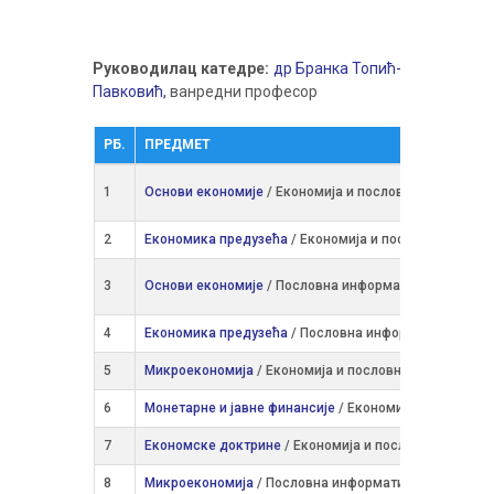
Руководилац катедре:
др Бранка Топић-
Павковић,
ванредни професор
РБ.
ПРЕДМЕТ
1
Основи економије
/ Економија и пословно управљањ
2
Економика предузећа
/ Економија и пословно упра
3
Основи економије
/ Пословна информатика
4
Економика предузећа
/ Пословна информатика
5
Микроекономија
/ Економија и пословно управљање
6
Монетарне и јавне финансије
/ Економија и пословн
7
Економске доктрине
/ Економија и пословно управ
8
Микроекономија
/ Пословна информатика