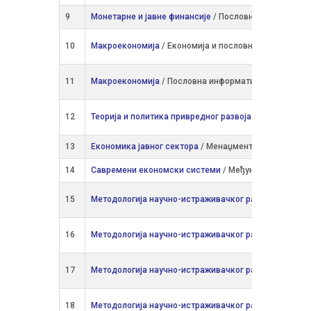
9
Монетарне и јавне финансије
/ Пословна информати
10
Макроекономија
/ Економија и пословно управљање
11
Макроекономија
/ Пословна информатика
12
Теорија и политика привредног развоја
/ Економија 
13
Економика јавног сектора
/ Менаџмент и предузетни
14
Савремени економски системи
/ Међународна еконо
15
Методологија научно-истраживачког рада
/ Управља
16
Методологија научно-истраживачког рада
/ Meнаџмен
17
Методологија научно-истраживачког рада
/ Рачуново
18
Методологија научно-истраживачког рада
/ Финанси