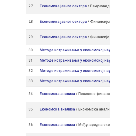
27
Економика јавног сектора
/ Рачуноводство и ревизиј
28
Економика јавног сектора
/ Финансијско управљање,
29
Економика јавног сектора
/ Финансије и ревизија јав
30
Методе истраживања у економској науци
/ Менаџме
31
Методе истраживања у економској науци
/ Међунар
32
Методе истраживања у економској науци
/ Економск
33
Методе истраживања у економској науци
/ Пословне
34
Економска анализа
/ Пословне финансије, банкарств
35
Економска анализа
/ Економска анализа и политика
36
Економска анализа
/ Међународна економија