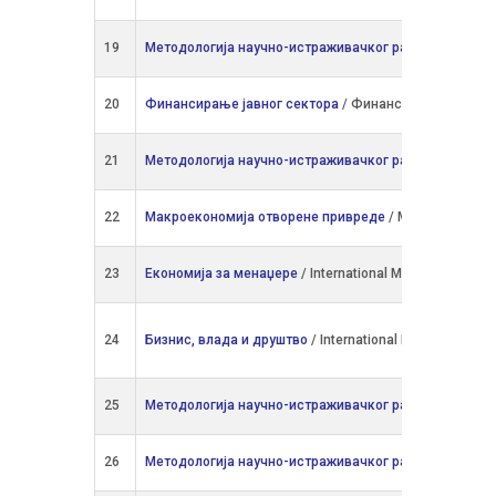
19
Методологија научно-истраживачког рада
/ Финансиј
20
Финансирање јавног сектора
/ Финансије и ревизија 
21
Методологија научно-истраживачког рада
/ Међунар
22
Макроекономија отворене привреде
/ Међународна 
23
Економија за менаџере
/ International Master in Busin
24
Бизнис, влада и друштво
/ International Master in Bus
25
Методологија научно-истраживачког рада
/ Менаџме
26
Методологија научно-истраживачког рада
/ Актуарс