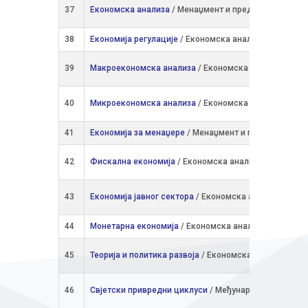
37
Економска анализа
/ Менаџмент и предузетништво
38
Економија регулације
/ Економска анализа и политик
39
Макроекономска анализа
/ Економска анализа и пол
40
Микроекономска анализа
/ Економска анализа и пол
41
Економија за менаџере
/ Менаџмент и предузетништ
42
Фискална економија
/ Економска анализа и политик
43
Економија јавног сектора
/ Економска анализа и пол
44
Монетарна економија
/ Економска анализа и полити
45
Теорија и политика развоја
/ Економска анализа и по
46
Свјетски привредни циклуси
/ Међународна економи