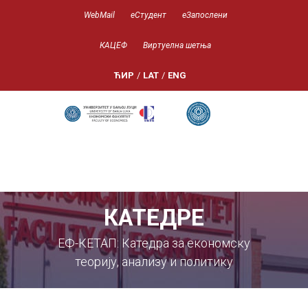
WebMail
еСтудент
еЗапослени
КАЦЕФ
Виртуелна шетња
ЋИР
/
LAT
/
ENG
КАТЕДРЕ
ЕФ-КЕТАП: Катедра за економску
теорију, анализу и политику