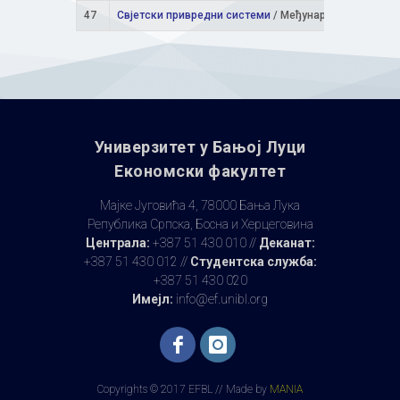
47
Свјетски привредни системи
/ Међународна економи
Универзитет у Бањoj Луци
Економски факултет
Мајке Југовића 4, 78000 Бања Лука
Република Српска, Босна и Херцеговина
Централа:
+387 51 430 010 //
Деканат:
+387 51 430 012 //
Студентска служба:
+387 51 430 020
Имејл:
info@ef.unibl.org
Copyrights © 2017 EFBL // Made by
MANIA