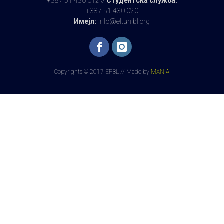
+387 51 430 012 //
Студентска служба:
+387 51 430 020
Имејл:
info@ef.unibl.org
Copyrights © 2017 EFBL // Made by
MANIA