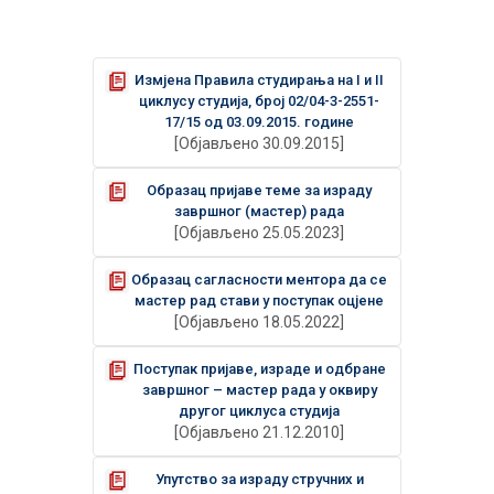
Измјена Правила студирања на I и II
циклусу студија, број 02/04-3-2551-
17/15 од 03.09.2015. године
[Објављено 30.09.2015]
Образац пријаве теме за израду
завршног (мастер) рада
[Објављено 25.05.2023]
Образац сагласности ментора да се
мaстeр рад стави у поступак оцјене
[Објављено 18.05.2022]
Поступак пријаве, израде и одбране
завршног – мастер рада у оквиру
другог циклуса студија
[Објављено 21.12.2010]
Упутство за израду стручних и