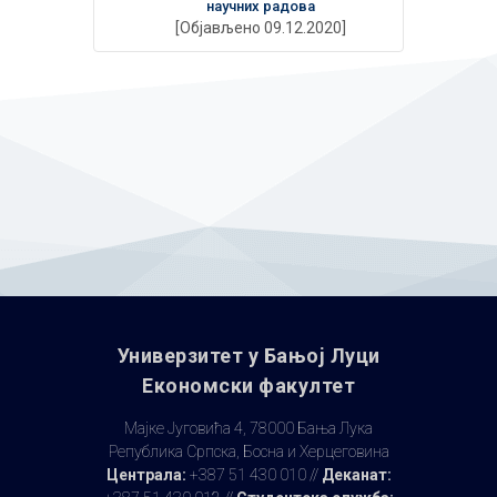
научних радова
[Објављено 09.12.2020]
Универзитет у Бањoj Луци
Економски факултет
Мајке Југовића 4, 78000 Бања Лука
Република Српска, Босна и Херцеговина
Централа:
+387 51 430 010 //
Деканат: