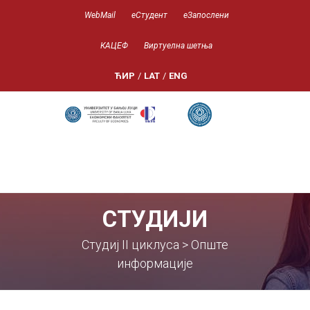
WebMail
еСтудент
еЗапослени
КАЦЕФ
Виртуелна шетња
ЋИР
/
LAT
/
ENG
СТУДИЈИ
Студиј II циклуса > Опште
информације