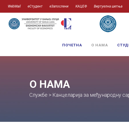
WebMail
еСтудент
еЗапослени
КАЦЕФ
Виртуелна шетња
ПОЧЕТНА
О НАМА
СТУД
О НАМА
Службе > Канцеларија за међународну с