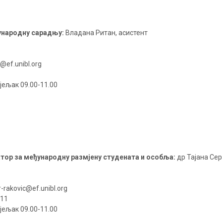
ународну сарадњу:
Владана Ритан, асистент
@ef.unibl.org
јељак 09.00-11.00
ор за међународну размјену студената и особља:
др Тајана Се
-rakovic@ef.unibl.org
11
јељак 09.00-11.00