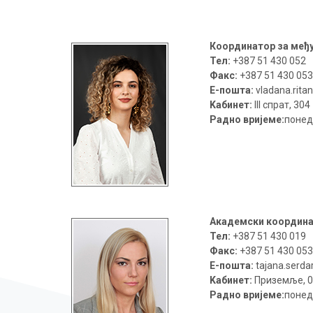
Координатор за међ
Тел:
+387 51 430 052
Факс:
+387 51 430 053
Е-пошта:
vladana.ritan
Kaбинет:
III спрат, 304
Радно вријеме:
понед
Академски координат
Тел:
+387 51 430 019
Факс:
+387 51 430 053
Е-пошта:
tajana.serdar
Kaбинет:
Приземље, 0
Радно вријеме:
понед