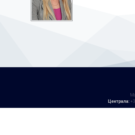
Ма
Централа:
+3