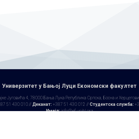
Универзитет у Бањoj Луци Економски факултет
јке Југовића 4, 78000 Бања Лука Република Српска, Босна и Херцегов
87 51 430 010 //
Деканат:
+387 51 430 012 //
Студентска служба:
+3
Имејл:
info@ef.unibl.org