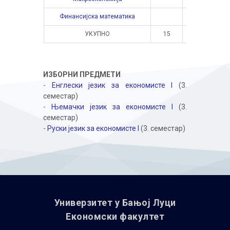
Финансијска математика
УКУПНО
15
10
ИЗБОРНИ ПРЕДМЕТИ
-
Енглески језик за економисте I
(3.
семестар)
-
Њемачки језик за економисте I
(3.
семестар)
-
Руски језик за економисте I
(3. семестар)
Универзитет у Бањoj Луци
Економски факултет