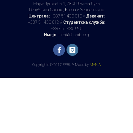
Мајке Југовића 4, 78000 Бања Лука
Република Српска, Босна и Херцеговина
Централа:
+387 51 430 010 //
Деканат:
+387 51 430 012 //
Студентска служба:
+387 51 430 020
Имејл:
info@ef.unibl.org
Copyrights © 2017 EFBL // Made by
MANIA