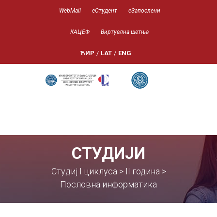
WebMail
еСтудент
еЗапослени
КАЦЕФ
Виртуелна шетња
ЋИР
/
LAT
/
ENG
СТУДИЈИ
Студиј I циклуса > II година >
Пословна информатика