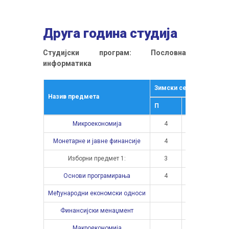
Друга година студија
Студијски програм: Пословна
информатика
Зимски семестар
Ље
Назив предмета
П
В
П
Микроекономија
4
3
Монетарне и јавне финансије
4
2
Изборни предмет 1:
3
2
Основи програмирања
4
3
Међународни економски односи
Финансијски менаџмент
Макроекономија