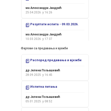
ма Александра Јандрић
усмени испит ће се одржати у петак
25.04.2026. у 16:26
13.03. са почетком у 8 сати.
Прочитај цијели оглас
Резултати испита - 09.03.2026.
др Јелена Пољашевић
10.03.2026. у 11:44
ма Александра Јандрић
10.03.2026. у 17:37
Поштовани студенти,
Фајлови са предавања и вјежби
Резултати испита - 05.02.2026.
усмени испит ће се одржати у 12.02. са
Распоред предавања и вјежби
ма Александра Јандрић
почетком у 8 сати.
09.02.2026. у 12:53
Прочитај цијели оглас
др Јелена Пољашевић
28.09.2025. у 16:45
др Јелена Пољашевић
Резултати испита - 26.01.2026.
09.02.2026. у 11:32
Испитна питања
др Јелена Пољашевић
Поштовани студенти,
26.01.2026. у 18:16
др Јелена Пољашевић
05.01.2025. у 08:52
Колоквијум II - 15.01.2026.
усмени испит ће се одржати у сриједу
28.01. са почетком у 9 сати.