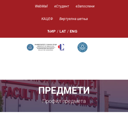
WebMail
еСтудент
еЗапослени
КАЦЕФ
Виртуелна шетња
ЋИР
/
LAT
/
ENG
ПРЕДМЕТИ
Профил предмета