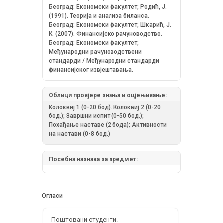
Београд: Економски факултет; Родић, Ј.
(1991). Теорија и анализа биланса.
Београд: Економски факултет; Шкарић, Ј.
К. (2007). Финансијско рачуноводство.
Београд: Економски факултет;
Међународни рачуноводствени
стандарди / Међународни стандарди
финансијског извјештавања.
Облици провјере знања и оцјењивање:
Колоквиј 1 (0-20 бод); Колоквиј 2 (0-20
бод.); Завршни испит (0-50 бод.);
Похађање наставе (2 бода); Активности
на настави (0-8 бод.)
Посебна назнака за предмет:
Огласи
Поштовани студенти.