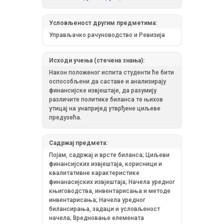
Условљеност другим предметима:
Управљачко рачуноводство и Ревизија
Исходи учења (стечена знања):
Након положеног испита студенти ће бити
оспособљени да саставе и анализирају
финансијске извјештаје, да разумију
различите политике биланса те њихов
утицај на унапријед утврђене циљеве
предузећа.
Садржај предмета:
Појам, садржај и врсте биланса; Циљеви
финансијских извјештаја, корисници и
квалитативне карактеристике
финанасијских извјештаја; Начела уредног
књиговодства, инвентарисања и методе
инвентарисања; Начела уредног
билансирања, задаци и условљеност
начела; Вредновање елемената