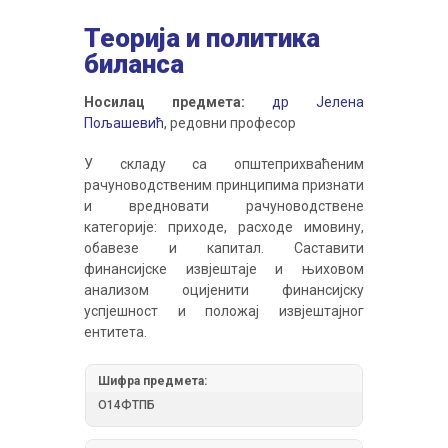
Теорија и политика
биланса
Носилац предмета:
др Јелена
Пољашевић
, редовни професор
У складу са општеприхваћеним
рачуноводственим принципима признати
и вредновати рачуноводствене
категорије: приходе, расходе имовину,
обавезе и капитал. Саставити
финансијске извјештаје и њиховом
анализом оцијенити финансијску
успјешност и положај извјештајног
ентитета.
Шифра предмета:
О14ФТПБ