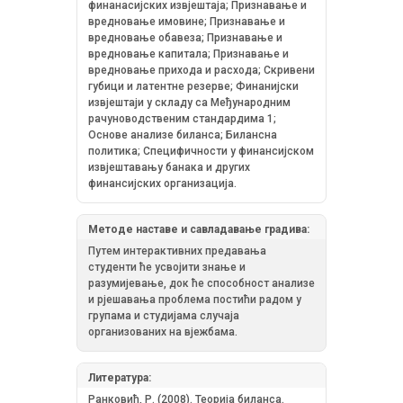
финанасијских извјештаја; Признавање и
вредновање имовине; Признавање и
вредновање обавеза; Признавање и
вредновање капитала; Признавање и
вредновање прихода и расхода; Скривени
губици и латентне резерве; Финанијски
извјештаји у складу са Међународним
рачуноводственим стандардима 1;
Основе анализе биланса; Билансна
политика; Специфичности у финансијском
извјештавању банака и других
финансијских организација.
Методе наставе и савладавање градива:
Путем интерактивних предавања
студенти ће усвојити знање и
разумијевање, док ће способност анализе
и рјешавања проблема постићи радом у
групама и студијама случаја
организованих на вјежбама.
Литература:
Ранковић, Р. (2008). Теорија биланса.