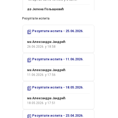
др Јелена Пољашевић
18.05.2026. у 21:19
Резултати испита
Поштовани студенти,
Резултати испита - 25.06.2026.
усмени испит ће се одржати у
четвртак 30.04.2026.године са
почетком у 10.30.
ма Александра Јандрић
26.06.2026. у 18:58
др Јелена Пољашевић
26.04.2026. у 17:24
Резултати испита - 11.06.2026.
Поштовани студенти,
ма Александра Јандрић
11.06.2026. у 17:56
усмени испит (додатни усмени рок) ће
се одржати у понедељак
Резултати испита - 18.05.2026.
Прочитај цијели оглас
30.03.2026.године у 8 часова.
ма Александра Јандрић
др Јелена Пољашевић
18.05.2026. у 17:51
24.03.2026. у 17:11
Резултати испита - 23.04.2026.
Поштовани студенти,