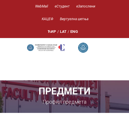
WebMail
еСтудент
еЗапослени
КАЦЕФ
Виртуелна шетња
ЋИР
/
LAT
/
ENG
ПРЕДМЕТИ
Профил предмета