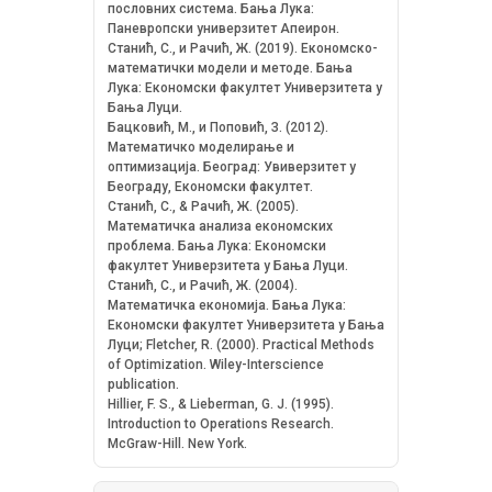
пословних система. Бања Лука:
Паневропски универзитет Апеирон.
Станић, С., и Рачић, Ж. (2019). Економско-
математички модели и методе. Бања
Лука: Економски факултет Универзитета у
Бањa Луци.
Бацковић, М., и Поповић, З. (2012).
Математичко моделирање и
оптимизација. Београд: Увиверзитет у
Београду, Економски факултет.
Станић, С., & Рачић, Ж. (2005).
Математичка анализа економских
проблема. Бања Лука: Економски
факултет Универзитета у Бањa Луци.
Станић, С., и Рачић, Ж. (2004).
Математичка економија. Бања Лука:
Економски факултет Универзитета у Бањa
Луци; Fletcher, R. (2000). Practical Methods
of Optimization. Wiley-Interscience
publication.
Hillier, F. S., & Lieberman, G. J. (1995).
Introduction to Operations Research.
McGraw-Hill. New York.