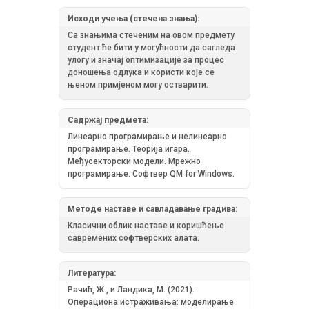
Исходи учења (стечена знања):
Са знањима стеченим на овом предмету
студент ће бити у могућности да сагледа
улогу и значај оптимизације за процес
доношења одлука и користи које се
њеном примјеном могу остварити.
Садржај предмета:
Линеарно програмирање и нелинеарно
програмирање. Теорија игара.
Међусекторски модели. Мрежно
програмирање. Софтвер QM for Windows.
Методе наставе и савладавање градива:
Класични облик наставе и коришћење
савремених софтверских алата.
Литература:
Рачић, Ж., и Ландика, М. (2021).
Операциона истраживања: моделирање