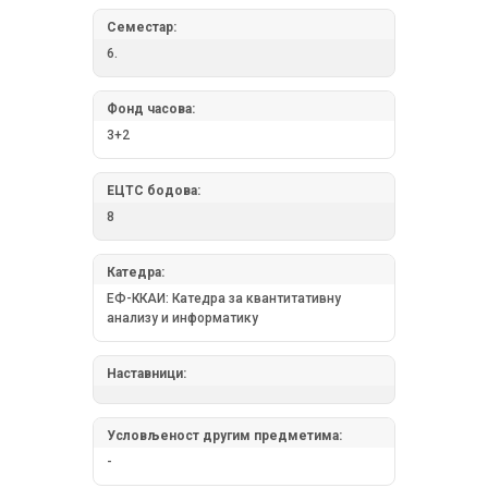
Семестар:
6.
Фонд часова:
3+2
ЕЦТС бодова:
8
Катедра:
ЕФ-ККАИ: Катедра за квантитативну
анализу и информатику
Наставници:
Условљеност другим предметима:
-