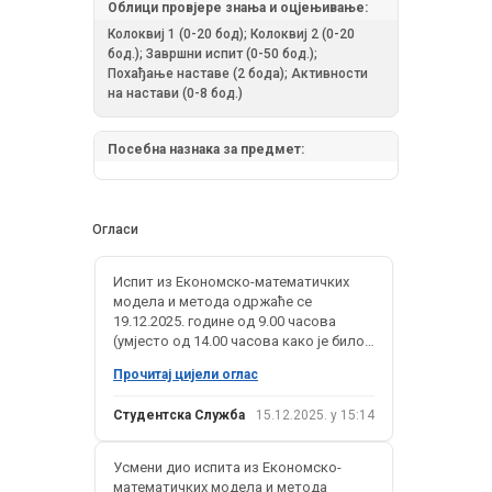
Облици провјере знања и оцјењивање:
Колоквиј 1 (0-20 бод); Колоквиј 2 (0-20
бод.); Завршни испит (0-50 бод.);
Похађање наставе (2 бода); Активности
на настави (0-8 бод.)
Посебна назнака за предмет:
Огласи
Испит из Економско-математичких
модела и метода одржаће се
19.12.2025. године од 9.00 часова
(умјесто од 14.00 часова како је било
предвиђено).
Прочитај цијели оглас
Студентска Служба
15.12.2025. у 15:14
Усмени дио испита из Економско-
математичких модела и метода