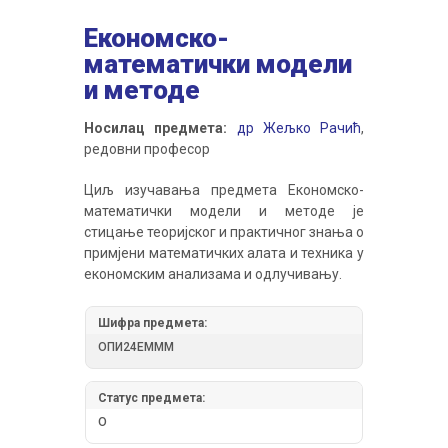
Економско-
математички модели
и методе
Носилац предмета:
др Жељко Рачић
,
редовни професор
Циљ изучавања предмета Економско-
математички модели и методе је
стицање теоријског и практичног знања о
примјени математичких алата и техника у
економским анализама и одлучивању.
Шифра предмета:
ОПИ24ЕМММ
Статус предмета:
О