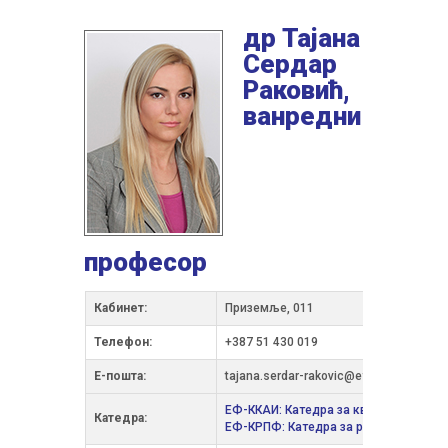
др Тајана
Сердар
Раковић,
ванредни
професор
Кабинет:
Приземље, 011
Телефон:
+387 51 430 019
Е-пошта:
tajana.serdar-rakovic@ef.unibl.org
ЕФ-ККАИ: Катедра за квантитативну 
Катедра:
ЕФ-КРПФ: Катедра за рачуноводство 