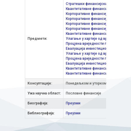
Стратешки финансијски менаџмент
/
Квантитативне финансије
/ Квантитат
Корпоративне финансије
/ Финансијс
Корпоративне финансије
/ Internation
Корпоративне финансије
/ Рачуноводс
Корпоративне финансије у туризму
/ 
Квантитативне финансије
/ Рачуновод
Предмети:
Улагање у хартије од вриједности
/ Ф
Процјена вриједности предузећа
/ Ф
Евалуација инвестиционих пројеката
Улагање у хартије од вриједности
/ Р
Процјена вриједности предузећа
/ Ра
Евалуација инвестиционих пројеката
Квантитативне финансије
/ Финансиј
Квантитативне финансије
/ Актуарств
Консултације:
Понедељком и уторком 10.00-12.00
Ужа научна облaст:
Пословне финансије
Биографија:
Преузми
Библиографија:
Преузми