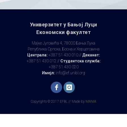
Универзитет у Бањoj Луци
Економски факултет
Мајке Југовића 4, 78000 Бања Лука
Република Српска, Босна и Херцеговина
Централа:
+387 51 430 010 //
Деканат:
+387 51 430 012 //
Студентска служба:
+387 51 430 020
Имејл:
info@ef.unibl.org
Copyrights © 2017 EFBL // Made by
MANIA