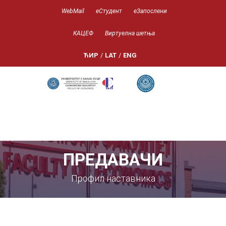
WebMail
еСтудент
еЗапослени
КАЦЕФ
Виртуелна шетња
ЋИР
/
LAT
/
ENG
ПРЕДАВАЧИ
Профил наставника