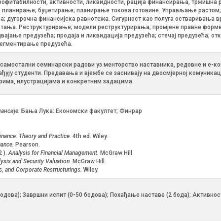
профитабилности, активности, ликвидности, рација финансирања, тржишна 
 планирање; буџетирање; планирање токова готовине. Управљање растом; 
; дугорочна финансијска равнотежа. Сигурност као полуга остваривања 
тања. Реструктурирање; модели реструктурирања; промјене правне форме 
ајање предузећа; продаја и ликвидација предузећа; стечај предузећа; от
сегментирање предузећа.
самостални семинарски радови уз менторство наставника, редовне и е-конс
рађују студенти. Предавања и вјежбе се заснивају на двосмјерној комуник
рима, илустрацијама и конкретним задацима.
ансије.
Бања Лука: Економски факултет; Финрар
nance: Theory and Practice.
4th ed. Wiley.
nance.
Pearson.
2 ).
Analysis for Financial Management.
McGraw Hill
ysis and Security Valuation.
McGraw Hill.
s, and Corporate Restructurings.
Wiley.
0 бодова); Завршни испит (0-50 бодова); Похађање наставе (2 бода); Активно