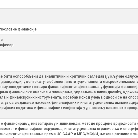
 пословне финансије
ор
рофесор
ће бити оспособљени да аналитички и критички сагледавају кључне одлуке
дивиденди, у контексту глобалног, институционалног и макроекономског 
 рачуноводствених оквира финансијског извјештавања у функцији финанси
дама финансијске анализе и планирања, управљања ликвидношћу, одрживи
ала и финансијских инструмената. Посебан исход учења односи се на спосо
, уз сагледавање њихових финансијских и институционалних импликација.
пиријских података и финансијских извјештаја у доношењу сложених корпо
 о финансирању, инвестирању и дивиденди; методе процјене вриједности 
ономског и финансијског окружења; институционална ограничења и специфич
ансијског извјештавања према US GAAP и МРС/МСФИ, њихове разлике и зна