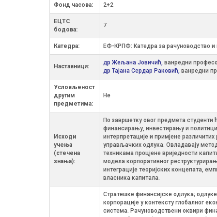
Фонд часова:
2+2
ЕЦТС
7
бодова:
Катедра:
ЕФ-КРПФ: Катедра за рачуноводство и
др Жељана Јовичић,
ванредни профес
Наставници:
др Тајана Сердар Раковић,
ванредни п
Условљеност
другим
Не
предметима:
По завршетку овог предмета студенти 
финансирању, инвестирању и политици 
Исходи
интерпретације и примјене различитих
учења
управљачких одлука. Овладавају мето
(стечена
техникама процјене вриједности капит
знања):
модела корпоративног реструктурирања
интеграције теоријских концепата, ем
власника капитала.
Стратешке финансијске одлука; одлуке
корпорације у контексту глобалног ек
система. Рачуноводствени оквири фин