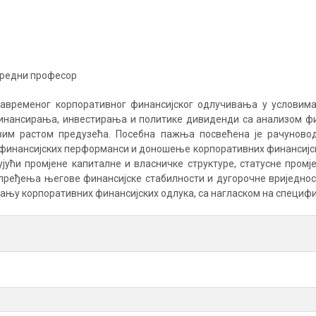
нредни професор
авременог корпоративног финансијског одлучивања у условима 
инансирања, инвестирања и политике дивиденди са анализом фи
им растом предузећа. Посебна пажња посвећена је рачуновод
у финансијских перформанси и доношење корпоративних финансијск
ући промјене капиталне и власничке структуре, статусне промјене
ређења његове финансијске стабилности и дугорочне вриједнос
њу корпоративних финансијских одлука, са нагласком на специфич