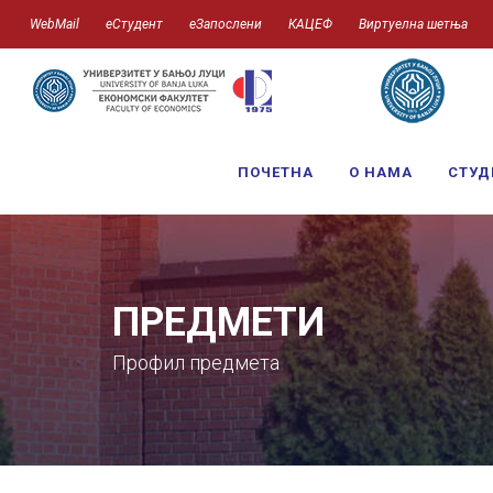
WebMail
еСтудент
еЗапослени
КАЦЕФ
Виртуелна шетња
ПОЧЕТНА
О НАМА
СТУД
ПРЕДМЕТИ
Профил предмета