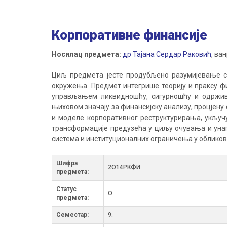
Корпоративне финансије
Носилац предмета:
др Тајана Сердар Раковић
, ва
Циљ предмета јесте продубљено разумијевање с
окружења. Предмет интегрише теорију и праксу ф
управљањем ликвидношћу, сигурношћу и одржив
њиховом значају за финансијску анализу, процјен
и моделе корпоративног реструктурирања, укључуј
трансформације предузећа у циљу очувања и унап
система и институционалних ограничења у обликова
Шифра
2О14РКФИ
предмета:
Статус
О
предмета:
Семестар:
9.