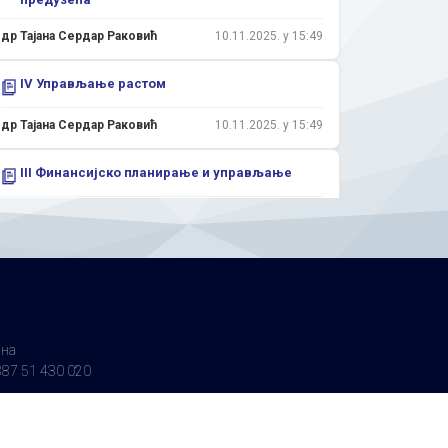
др Тајана Сердар Раковић
10.11.2025. у 15:49
IV Управљање растом
др Тајана Сердар Раковић
10.11.2025. у 15:49
III Финансијско планирање и управљање
др Тајана Сердар Раковић
10.11.2025. у 15:48
II Финансијско извјештавање као
катализатор раста
др Тајана Сердар Раковић
10.11.2025. у 15:48
ина
I Корпорације и финансијски систем
87 51 430 020
др Тајана Сердар Раковић
10.11.2025. у 15:47