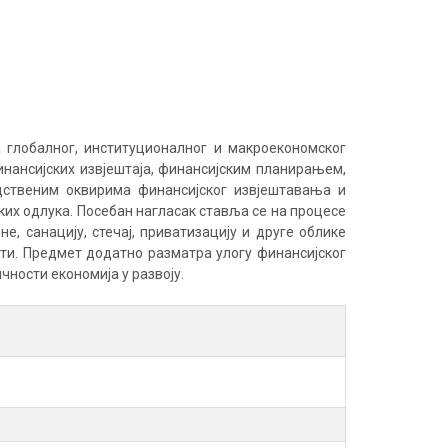
глобалног, институционалног и макроекономског
нансијских извјештаја, финансијским планирањем,
ственим оквирима финансијског извјештавања и
их одлука. Посебан нагласак ставља се на процесе
, санацију, стечај, приватизацију и друге облике
ти. Предмет додатно разматра улогу финансијског
ности економија у развоју.