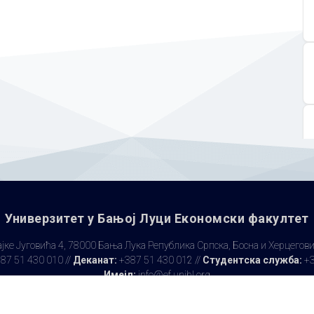
Универзитет у Бањoj Луци Економски факултет
јке Југовића 4, 78000 Бања Лука Република Српска, Босна и Херцегов
87 51 430 010 //
Деканат:
+387 51 430 012 //
Студентска служба:
+3
Имејл:
info@ef.unibl.org