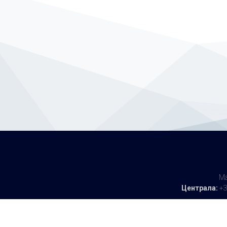
Ма
Централа:
+3