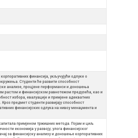
 корпоративних финансија, укључујући одлуке о
окружења. Студенти ће развити способност
јске анализе, процјене перформанси и доношења
м растом и финансијском равнотежом предузећа, као и
бност избора, евалуације и примјене адекватних
 Кроз предмет студенти развијају способност
ративних финансијских одлука на нивоу менаџмента и
капитала примјеном тржишних метода. Појам и циљ
ности економија у развоју; улога финансијског
чај за финансијску анализу и доношење корпоративних