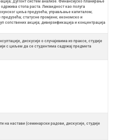
рација; ДуПонт систем анализе. Финансијско планирање
одржива стопа раста. Ликвидност као полуга
врхунског циља предузећа; управљање капиталом;
предузећа; статусне промјене; економско и
куп сопствених акција; диверзификација и концентрација
ултације, дискусије о случајевима из праксе, студије
ацији с циљем да се студентима садржај предмета
сти на настави (семинарски радови, дискусије, студије