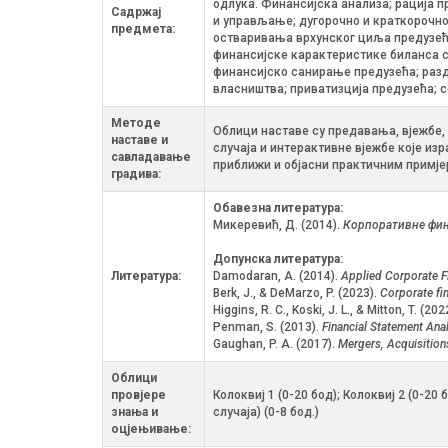
одлука. Финансијска анализа; рација 
Садржај
и управљање; дугорочно и краткорочно
предмета:
остваривања врхунског циља предузећа
финансијске карактеристике биланса с
финансијско санирање предузећа; раздв
власништва; приватизција предузећа; 
Методе
Облици наставе су предавања, вјежбе, 
наставе и
случаја и интерактивне вјежбе које из
савладавање
приближи и објасни практичним примје
градива:
Обавезна литература:
Микеревић, Д. (2014).
Корпоративне фин
Допунска литература:
Литература:
Damodaran, A. (2014).
Applied Corporate Fi
Berk, J., & DeMarzo, P. (2023).
Corporate fi
Higgins, R. C., Koski, J. L., & Mitton, T. (202
Penman, S. (2013).
Financial Statement Anal
Gaughan, P. A. (2017).
Mergers, Acquisition
Облици
провјере
Колоквиј 1 (0-20 бод); Колоквиј 2 (0-2
знања и
случаја) (0-8 бод.)
оцјењивање: