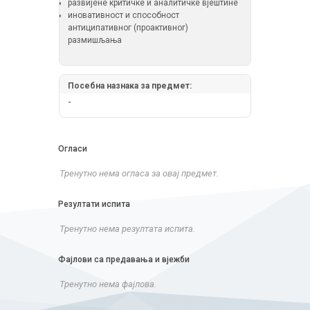
развијене критичке и аналитичке вјештине
иновативност и способност
антиципативног (проактивног)
размишљања
Посебна назнака за предмет:
-
Огласи
Тренутно нема огласа за овај предмет.
Резултати испита
Тренутно нема резултата испита.
Фајлови са предавања и вјежби
Тренутно нема фајлова.