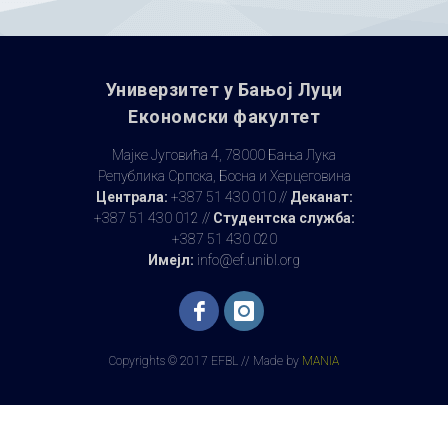
Универзитет у Бањoj Луци
Економски факултет
Мајке Југовића 4, 78000 Бања Лука
Република Српска, Босна и Херцеговина
Централа:
+387 51 430 010 //
Деканат:
+387 51 430 012 //
Студентска служба:
+387 51 430 020
Имејл:
info@ef.unibl.org
Copyrights © 2017 EFBL // Made by
MANIA