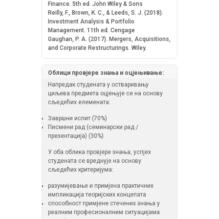
Finance. 5th ed. John Wiley & Sons
Reilly, F., Brown, K. C., & Leeds, S. J. (2018).
Investment Analysis & Portfolio
Management. 11th ed. Cengage
Gaughan, P. A. (2017). Mergers, Acquisitions,
and Corporate Restructurings. Wiley.
Облици провјере знања и оцјењивање:
Напредак студената у остваривању
циљева предмета оцјењује се на основу
сљедећих елемената:
Завршни испит (70%)
Писмени рад (семинарски рад /
презентација) (30%)
У оба облика провјере знања, успјех
студената се вреднује на основу
сљедећих критеријума:
разумијевање и примјена практичних
импликација теоријских концепата
способност примјене стечених знања у
реалним професионалним ситуацијама