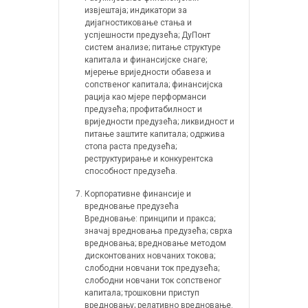
извјештаја; индикатори за
дијагностиковање стања и
успјешности предузећа; ДуПонт
систем анализе; питање структуре
капитала и финансијске снаге;
мјерење вриједности обавеза и
сопственог капитала; финансијска
рација као мјере перформанси
предузећа; профитабилност и
вриједности предузећа; ликвидност и
питање заштите капитала; одржива
стопа раста предузећа;
реструктурирање и конкурентска
способност предузећа.
Корпоративне финансије и
вредновање предузећа
Вредновање: принципи и пракса;
значај вредновања предузећа; сврха
вредновања; вредновање методом
дисконтованих новчаних токова;
слободни новчани ток предузећа;
слободни новчани ток сопственог
капитала; трошковни приступ
вредновању; релативно вредновање.