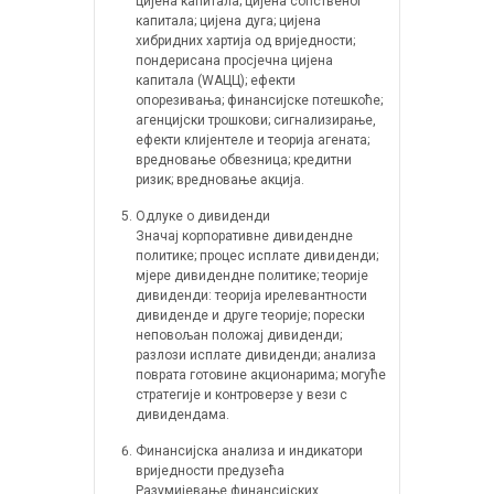
цијена капитала; цијена сопственог
капитала; цијена дуга; цијена
хибридних хартија од вриједности;
пондерисана просјечна цијена
капитала (WАЦЦ); ефекти
опорезивања; финансијске потешкоће;
агенцијски трошкови; сигнализирање,
ефекти клијентеле и теорија агената;
вредновање обвезница; кредитни
ризик; вредновање акција.
Одлуке о дивиденди
Значај корпоративне дивидендне
политике; процес исплате дивиденди;
мјере дивидендне политике; теорије
дивиденди: теорија ирелевантности
дивиденде и друге теорије; порески
неповољан положај дивиденди;
разлози исплате дивиденди; анализа
поврата готовине акционарима; могуће
стратегије и контроверзе у вези с
дивидендама.
Финансијска анализа и индикатори
вриједности предузећа
Разумијевање финансијских