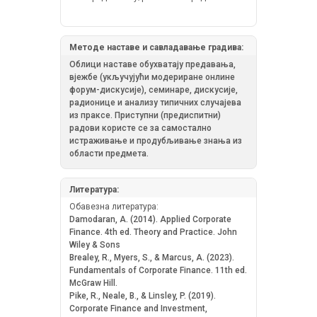
Методе наставе и савладавање градива:
Облици наставе обухватају предавања,
вјежбе (укључујући модериране онлине
форум-дискусије), семинаре, дискусије,
радионице и анализу типичних случајева
из праксе. Приступни (предиспитни)
радови користе се за самостално
истраживање и продубљивање знања из
области предмета.
Литература:
Обавезна литература:
Damodaran, A. (2014). Applied Corporate
Finance. 4th ed. Theory and Practice. John
Wiley & Sons
Brealey, R., Myers, S., & Marcus, A. (2023).
Fundamentals of Corporate Finance. 11th ed.
McGraw Hill.
Pike, R., Neale, B., & Linsley, P. (2019).
Corporate Finance and Investment,