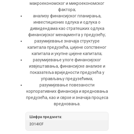
макроекономског и микроекономског
фактора;
анализу финансијског планирања,
инвестиционих одлука и одлука о
дивидендама као стратешких одлука
финансијског менаџмента у предузећу;
разумијевање значаја структуре
капитала предузећа, цијене сопственог
капитала и укупне цијене капитала;
разумијевање улоге финансијског
извјештавања, финансијске анализе и
показатеља вриједности предузећа у
управљању предузећима;
разумијевање повезаности
корпоративних финансија и вредновања
предузећа, као и сврхе и значаја процеса
вредновања.
Шифра предмета:
2O14ICF