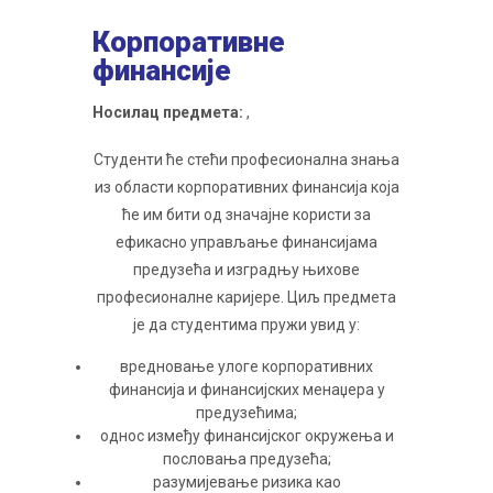
Корпоративне
финансије
Носилац предмета:
,
Студенти ће стећи професионална знања
из области корпоративних финансија која
ће им бити од значајне користи за
ефикасно управљање финансијама
предузећа и изградњу њихове
професионалне каријере. Циљ предмета
је да студентима пружи увид у:
вредновање улоге корпоративних
финансија и финансијских менаџера у
предузећима;
однос између финансијског окружења и
пословања предузећа;
разумијевање ризика као