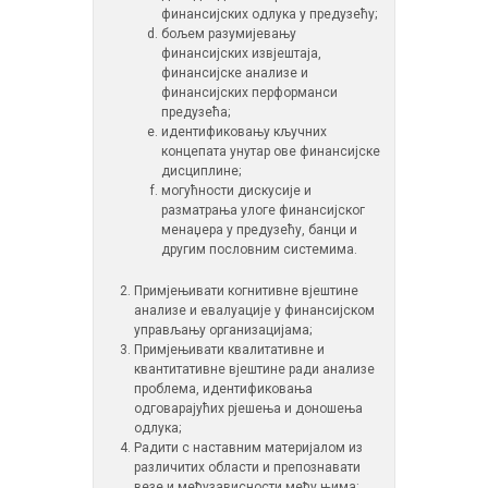
финансијских одлука у предузећу;
бољем разумијевању
финансијских извјештаја,
финансијске анализе и
финансијских перформанси
предузећа;
идентификовању кључних
концепата унутар ове финансијске
дисциплине;
могућности дискусије и
разматрања улоге финансијског
менаџера у предузећу, банци и
другим пословним системима.
Примјењивати когнитивне вјештине
анализе и евалуације у финансијском
управљању организацијама;
Примјењивати квалитативне и
квантитативне вјештине ради анализе
проблема, идентификовања
одговарајућих рјешења и доношења
одлука;
Радити с наставним материјалом из
различитих области и препознавати
везе и међузависности међу њима;