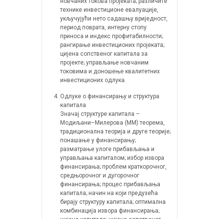
новчаних токова пројеката; различите
технике инвестиционе евалуације,
укључујући нето садашњу вриједност,
период поврата, интерну стопу
приноса и индекс профитабилности;
рангирање инвестиционих пројеката;
цијена сопственог капитала за
пројекте; управљање новчаним
токовима и доношење квалитетних
инвестиционих одлука.
Одлуке о финансирању и структура
капитала
Значај структуре капитала –
Модиљани–Милерова (ММ) теорема,
традиционална теорија и друге теорије;
понашање у финансирању;
разматрање улоге прибављања и
управљања капиталом; избор извора
финансирања; проблем краткорочног,
средњорочног и дугорочног
финансирања; процес прибављања
капитала; начин на који предузећа
бирају структуру капитала; оптимална
комбинација извора финансирања;