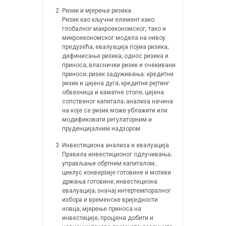
Ризик и мјерење ризика
Ризик као кључни елемент како
глобалног макроекономског, тако и
микроекономског модела на нивоу
предузећа; евалуација појма ризика;
дефинисање ризика; однос ризика и
приноса; власнички ризик и очекивани
приноси; ризик задуживања: кредитни
ризик и цијена дуга; кредитни рејтинг
обвезница и каматне стопе; цијена
сопственог капитала; анализа начина
на које се ризик може ублажити или
модификовати регулаторним и
пруденцијалним надзором.
Инвестициона анализа и евалуација
Правила инвестиционог одлучивања;
управљање обртним капиталом;
циклус конверзије готовине и мотиви
држања готовине; инвестициона
евалуација; значај интертемпоралног
избора и временске вриједности
новца; мјерење приноса на
инвестиције; процјена добити и