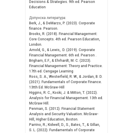
Decisions & Strategies. 9th ed. Pearson
Education
Допунска литература:
Berk, J., & DeMarzo, P. (2023). Corporate
finance. Pearson.
Brooks, R. (2018). Financial Management:
Core Concepts. 4th ed. Pearson Education,
London.
Arnold, G., & Lewis,. D. (2019). Corporate
Financial Management. 6th ed. Pearson .
Brigham, E.F., & Ehrhardt, M. C. (2023).
Financial Management: Theory and Practice.
17th ed. Cengage Learning
Ross, S. A., Westerfield, R. W., & Jordan, B. D.
(2021). Fundamentals of Corporate Finance.
13tth Ed. McGraw-Hill
Higgins, R. C., Koski, J. & Mitton, T. (2022).
Analysis for Financial Management. 13th ed.
McGraw Hill.
Penman, S. (2012). Financial Statement
Analysis and Security Valuation. McGraw-
Hill, Higher Education, Boston.
Parrino, R.; Kidwell, D., S., Bates, T., & Gillan,
S. L. (2022). Fundamentals of Corporate