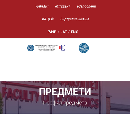
WebMail
еСтудент
еЗапослени
КАЦЕФ
Виртуелна шетња
ЋИР
/
LAT
/
ENG
ПРЕДМЕТИ
Профил предмета