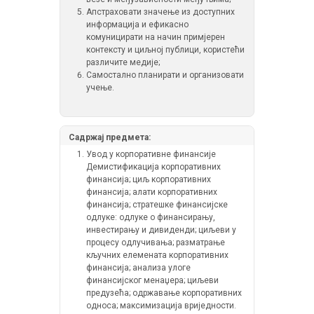
Апстраховати значење из доступних
информација и ефикасно
комуницирати на начин примјерен
контексту и циљној публици, користећи
различите медије;
Самостално планирати и организовати
учење.
Садржај предмета:
Увод у корпоративне финансије
Демистификација корпоративних
финансија; циљ корпоративних
финансија; алати корпоративних
финансија; стратешке финансијске
одлуке: одлуке о финансирању,
инвестирању и дивиденди; циљеви у
процесу одлучивања; разматрање
кључних елемената корпоративних
финансија; анализа улоге
финансијског менаџера; циљеви
предузећа; одржавање корпоративних
односа; максимизација вриједности.