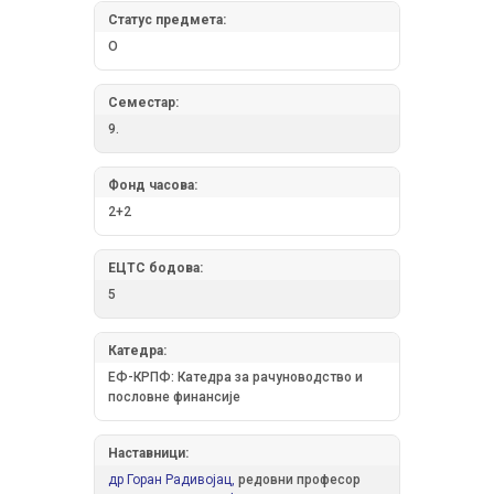
Статус предмета:
О
Семестар:
9.
Фонд часова:
2+2
ЕЦТС бодова:
5
Катедра:
ЕФ-КРПФ: Катедра за рачуноводство и
пословне финансије
Наставници:
др Горан Радивојац,
редовни професор