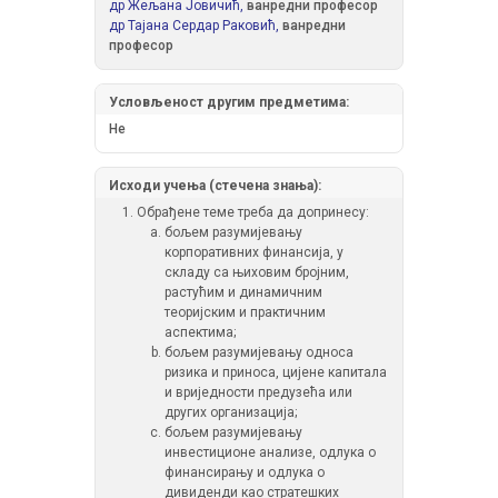
др Жељана Јовичић,
ванредни професор
др Тајана Сердар Раковић,
ванредни
професор
Условљеност другим предметима:
Не
Исходи учења (стечена знања):
Обрађене теме треба да допринесу:
бољем разумијевању
корпоративних финансија, у
складу са њиховим бројним,
растућим и динамичним
теоријским и практичним
аспектима;
бољем разумијевању односа
ризика и приноса, цијене капитала
и вриједности предузећа или
других организација;
бољем разумијевању
инвестиционе анализе, одлука о
финансирању и одлука о
дивиденди као стратешких