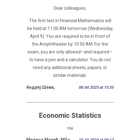
Dear colleagues,
The first test in Financial Mathematics will
be held at 11:00 AM tomorrow (Wednesday,
April 9). You are required to be in front of
the Amphitheater by 10:50 AM. For the
exam, you are only allowed—and required—
to have a pen and a calculator. You do not
need any additional sheets, papers, or
similar materials.
Андреј Шева,
08.04.2025 at 15:35
Economic Statistics
ош
Милица Марић, MSc
10.10.2024 at 09:17