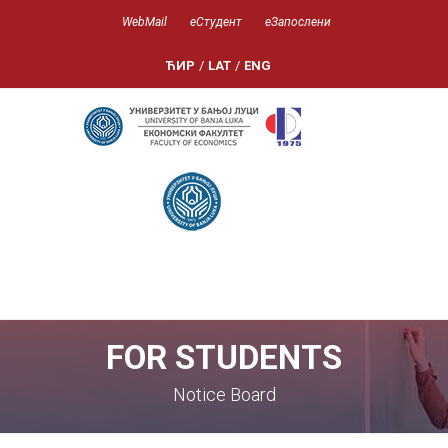
WebMail
еСтудент
еЗапослени
ЋИР
/
LAT
/
ENG
FOR STUDENTS
Notice Board