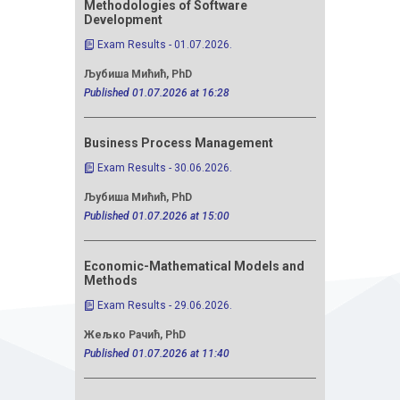
Methodologies of Software
Microecon
Development
Exam Resul
Exam Results - 01.07.2026.
Далибор То
Љубиша Мићић, PhD
Published 29.
Published 01.07.2026 at 16:28
Microecon
Business Process Management
Exam Resul
Exam Results - 30.06.2026.
Далибор То
Љубиша Мићић, PhD
Published 29.
Published 01.07.2026 at 15:00
Financial 
Economic-Mathematical Models and
Exam Resul
Methods
Exam Results - 29.06.2026.
Андреј Шев
Published 29.
Жељко Рачић, PhD
Published 01.07.2026 at 11:40