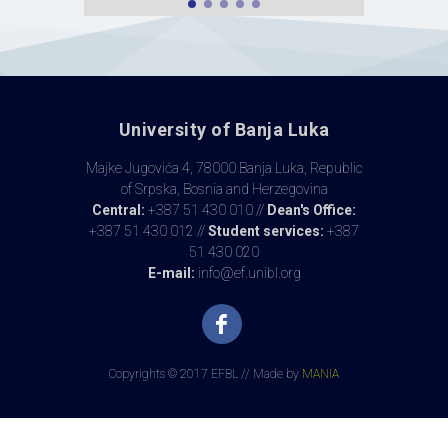
University of Banja Luka
Majke Jugovića 4, 78000 Banja Luka, Republic
of Srpska, Bosnia and Herzegovina
Central:
+387 51 430 010 //
Dean's Office:
+387 51 430 012 //
Student services:
+387
51 430 020
E-mail:
info@ef.unibl.org
Copyrights © 2017 EFBL // Made by
MANIA