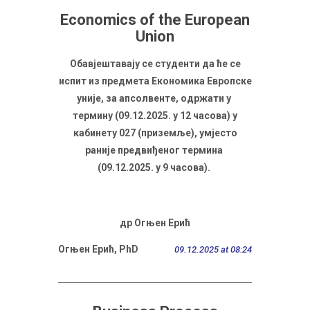
Economics of the European
Union
Обавјештавају се студенти да ће се
испит из предмета Економика Европске
уније, за апсолвенте, одржати у
термину (09.12.2025. у 12 часова) у
кабинету 027 (приземље), умјесто
раније предвиђеног термина
(09.12.2025. у 9 часова).
др Огњен Ерић
Огњен Ерић, PhD
09.12.2025 at 08:24