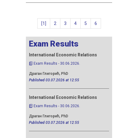
[1]
2
3
4
5
6
Exam Results
International Economic Relations
Financial 
Exam Results - 30.06.2026.
Exam Resul
Драган Глигорић, PhD
Бобана Чега
Published 03.07.2026 at 12:55
Published 30.
International Economic Relations
Financial 
Exam Results - 30.06.2026.
Exam Resul
Драган Глигорић, PhD
Бобана Чега
Published 03.07.2026 at 12:55
Published 30.