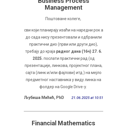
Business Process
Management
Поштоване колеге,
сви који планирају изаћи на наредни рок а
до сада нису презентовали и одбранили
практични дио (први или други дио),
требају до краја
радног дана (16ч) 27. 6.
2025.
послати практични рад (од
презентације, линкова, пројектног плана,
сајта (линк и/или фајлови) итд.) на мејло
предметног наставника у виду линка на
фолдер на Google Drive-у.
Љубиша Мићић, PhD
21.06.2025 at 10:51
Financial Mathematics