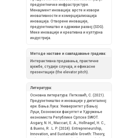
предузетничке инфраструктуре.
Менаџмент иновација: врсте и извори
иновативности и комерцијализација
иновација. Отворене иновације,
предузетништво и одрживи развој (SDG).
Меке иновације и креативна и културна
индустрија.
Методе наставе и савладавање градива:
Интерактивна предавања, практичне
вјежбе, студије случаја, и ефикасне
презентацијe (the elevator pitch).
Литература:
Основна литература: Петковић, С. (2021).
Предузетништво и иновације у дигиталној
ери. Бања Лука: Универзитет у Бањој
Луци, Економски факултет и Удружење
економиста Републике Српске SWOT.
Asgary, N. H., Maccari, E. A., Hollnagel, H. C.,
& Bueno, R . L. P. (2024). Entrepreneurship,
Innovation, and Sustainable Growth: Theory,