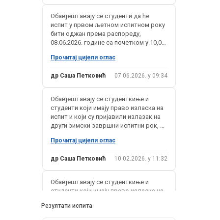
Oбавјештавају се студенти да ће
испит у првом љетном испитном року
бити оджан према распореду,
08.06.2026. године са почетком у 10,00
часова, у кабинету 405, IV спрат.
Прочитај цијели оглас
др Саша Петковић
07.06.2026. у 09:34
Oбавјештавају се студенткиње и
студенти који имају право изласка на
испит и који су пријавили излазак на
други зимски завршни испитни рок, да
ће испит бити одржан по распореду, у
Прочитај цијели оглас
сриједу, 11.02.2026. године, са
почетком у 12:00 часова, у кабинету
др Саша Петковић
10.02.2026. у 11:32
405, IV спрат. На испит се може
приступити у вријеме предвиђено за
сваког студента према
Oбавјештавају се студенткиње и
распореду који можете преузети
студенти који имају право изласка на
овдје.
испит и који су пријавили излазак на
Резултати испита
први зимски завршни испитни рок, да
ће испит бити одржан по распореду, у