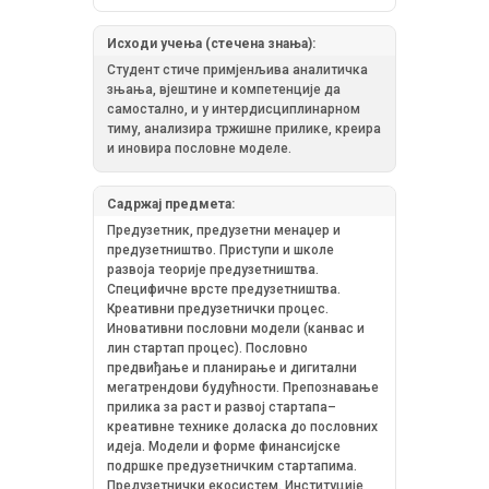
Исходи учења (стечена знања):
Студент стиче примјенљива аналитичка
зњања, вјештине и компетенције да
самостално, и у интердисциплинарном
тиму, анализира тржишне прилике, креира
и иновира пословне моделе.
Садржај предмета:
Предузетник, предузетни менаџер и
предузетништво. Приступи и школе
развоја теорије предузетништва.
Специфичне врсте предузетништва.
Креативни предузетнички процес.
Иновативни пословни модели (канвас и
лин стартап процес). Пословно
предвиђање и планирање и дигитални
мегатрендови будућности. Препознавање
прилика за раст и развој стартапа–
креативне технике доласка до пословних
идеја. Модели и форме финансијске
подршке предузетничким стартапима.
Предузетнички екосистем. Институције