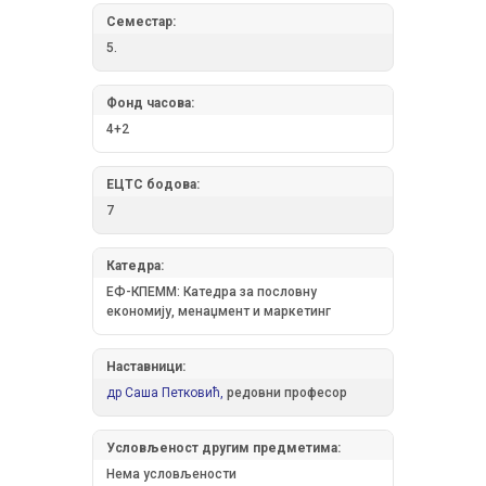
Семестар:
5.
Фонд часова:
4+2
ЕЦТС бодова:
7
Катедра:
ЕФ-КПЕММ: Катедра за пословну
економију, менаџмент и маркетинг
Наставници:
др Саша Петковић,
редовни професор
Условљеност другим предметима:
Нема условљености