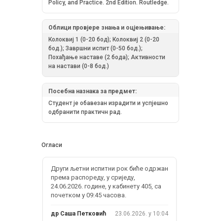
Policy, and Practice. 2nd Edition. Routledge.
Облици провјере знања и оцјењивање:
Колоквиј 1 (0-20 бод); Колоквиј 2 (0-20
бод.); Завршни испит (0-50 бод.);
Похађање наставе (2 бода); Активности
на настави (0-8 бод.)
Посебна назнака за предмет:
Студент је обавезан израдити и успјешно
одбранити практичн рад.
Огласи
Други љетни испитни рок биће одржан
према распореду, у сриједу,
24.06.2026. године, у кабинету 405, са
почетком у 09:45 часова.
др Саша Петковић
23.06.2026. у 10:04