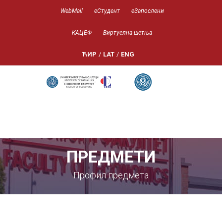
WebMail
еСтудент
еЗапослени
КАЦЕФ
Виртуелна шетња
ЋИР
/
LAT
/
ENG
ПРЕДМЕТИ
Профил предмета