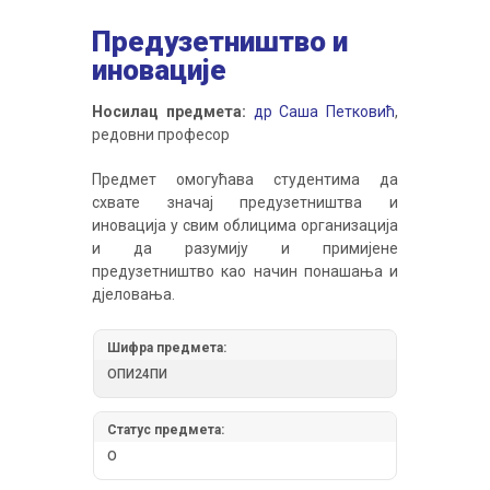
Предузетништво и
иновације
Носилац предмета:
др Саша Петковић
,
редовни професор
Предмет омогућава студентима да
схвате значај предузетништва и
иновација у свим облицима организација
и да разумију и примијене
предузетништво као начин понашања и
дјеловања.
Шифра предмета:
ОПИ24ПИ
Статус предмета:
О