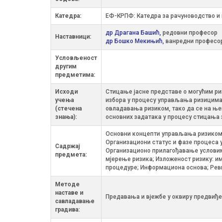
Катедра:
ЕФ-КРПФ: Катедра за рачуноводство и
др Драгана Башић,
редовни професор
Наставници:
др Бошко Мекињић,
ванредни професо
Условљеност
другим
предметима:
Исходи
Стицање јасне представе о могућим ри
учења
избора у процесу управљања ризицима 
(стечена
овладавања ризиком, тако да се на њег
знања):
основних задатака у процесу стицања 
Основни концепти управљања ризиком;
Организациони статус и фазе процеса 
Садржај
Организационо прилагођавање условима
предмета:
мјерење ризика; Изложеност ризику: и
процедуре; Информациона основа; Реви
Методе
наставе и
Предавања и вјежбе у оквиру предвиђе
савладавање
градива: