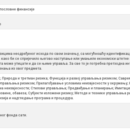
 пословне финансије
р
зицима неодређеног исхода по свом значењу, са могућношћу идентификаци
како би се спријечило његово наступање или умањиле економски штетне п
а може утицати и да се њиме управља. За све то је потребна претходна ин
знања из овог предмета.
 Природа и третман ризика; Функција и развој управљања ризиком; Савре
управљања ризиком; Прилагођавање условима неизвјесности у окружењу; К
 неизвјесности; Стилови управљања; Предвиђање и планирање; Имитације;
мовине, обавеза; Субјекти изложени ризику; Методе и технике управљања 
зија и надгледање програма и процедура.
ног фонда сати.