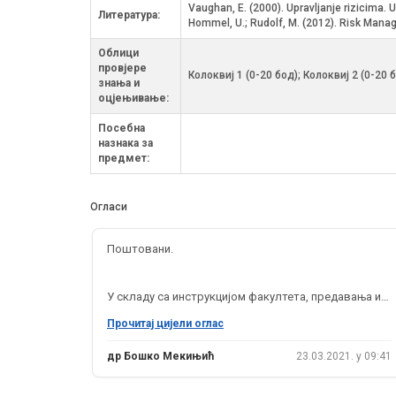
Vaughan, E. (2000). Upravljanje rizicima
Литература:
Hommel, U.; Rudolf, M. (2012). Risk Manag
Облици
провјере
Колоквиј 1 (0-20 бод); Колоквиј 2 (0-2
знања и
оцјењивање:
Посебна
назнака за
предмет:
Огласи
Поштовани.
У складу са инструкцијом факултета, предавања из
предмета Управљање ризцима на II циклусу студија
Прочитај цијели оглас
одржаће се путем Google Meet платформе, у
редовним терминима, четвртак ( од 17-20 часова),
др Бошко Мекињић
23.03.2021. у 09:41
петак (од 17-20 часова) и субота (од 09-15 часова).