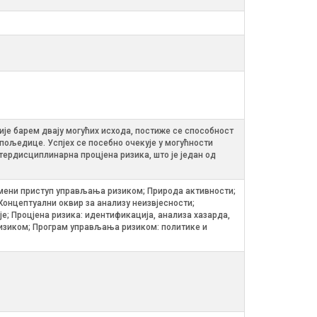
је барем двају могућих исхода, постиже се способност
ољедице. Успјех се посебно очекује у могућности
тердисциплинарна процјена ризика, што је један од
мени приступ управљања ризиком; Природа активности;
онцептуални оквир за анализу неизвјесности;
 Процјена ризика: идентификација, анализа хазарда,
ризиком; Програм управљања ризиком: политике и