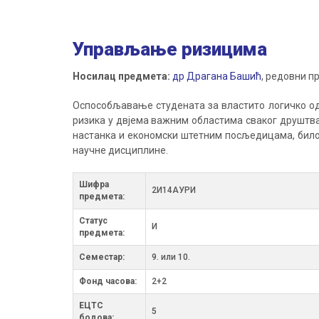
Управљање ризицима
Носилац предмета:
др Драгана Башић
, редовни п
Оспособљавање студената за властито логичко од
ризика у двјема важним областима сваког друштва
настанка и економски штетним посљедицама, било 
научне дисциплине.
Шифра
2И14АУРИ
предмета:
Статус
И
предмета:
Семестар:
9. или 10.
Фонд часова:
2+2
ЕЦТС
5
бодова: