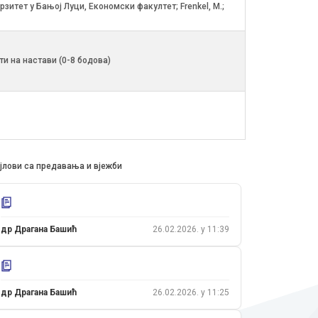
верзитет у Бањој Луци, Економски факултет; Frenkel, M.;
ти на настави (0-8 бодова)
јлови са предавања и вјежби
др Драгана Башић
26.02.2026. у 11:39
др Драгана Башић
26.02.2026. у 11:25