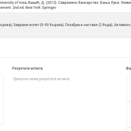
. University of Iowa; Башић, Д. (2012). Савремено банкарство. Бања Лука: Уни
ement. 2nd ed. New York: Springer.
0 бодова); Завршни испит (0-50 бодова); Похађање наставе (2 бода); Активнос
Резултати испита
Фа
Тренутно нема резултата испита.