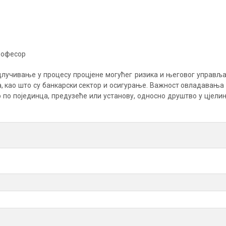
рофесор
лучивање у процесу процјене могућег ризика и његовог управља
, као што су банкарски сектор и осигурање. Важност овладавања 
по појединца, предузеће или установу, односно друштво у цјелин