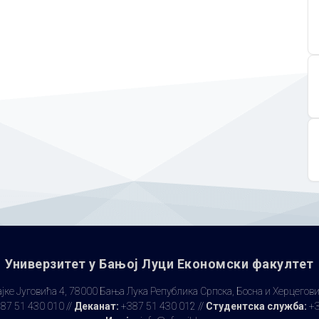
Универзитет у Бањoj Луци Економски факултет
јке Југовића 4, 78000 Бања Лука Република Српска, Босна и Херцегов
87 51 430 010 //
Деканат:
+387 51 430 012 //
Студентска служба:
+3