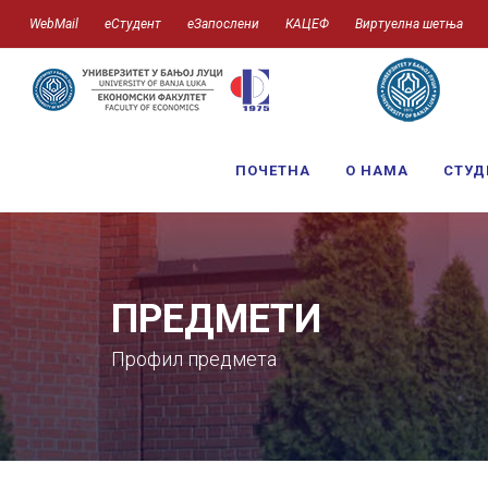
WebMail
еСтудент
еЗапослени
КАЦЕФ
Виртуелна шетња
ПОЧЕТНА
О НАМА
СТУД
ПРЕДМЕТИ
Профил предмета