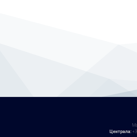
Доц. др Бошко Мекињић
Ма
Централа:
+3