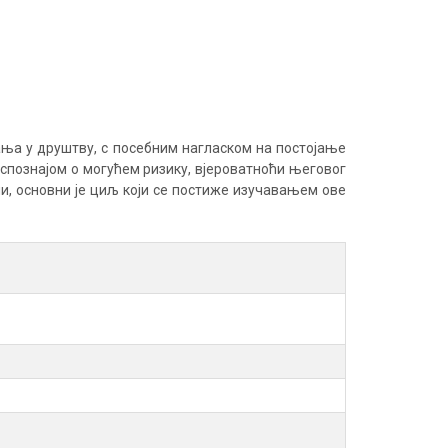
ња у друштву, с посебним нагласком на постојање
спознајом о могућем ризику, вјероватноћи његовог
и, основни је циљ који се постиже изучавањем ове