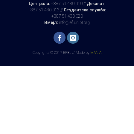
Централа:
+387 51 430 010 //
Деканат:
+387 51 430 012 //
Студентска служба:
+387 51 430 020
Имејл:
info@ef.unibl.org
Copyrights © 2017 EFBL // Made by
MANIA