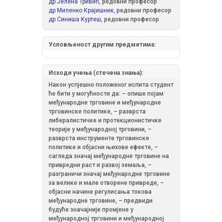
др Јелена Тривић,
редовни професор
др Миленко Крајишник,
редовни професор
др Синиша Куртеш,
редовни професор
Условљеност другим предметима:
Исходи учења (стечена знања):
Након успјешно положеног испита студент
ће бити у могућности да: – опише појам
међународне трговине и међународне
трговинске политике, – разврста
либералистичке и протекционистичке
теорије у међународној трговини, –
разврста инструменте трговинске
политике и објасни њихове ефекте, –
сагледа значај међународне трговине на
привредни раст и развој земаља, –
разграничи значај међународне трговине
за велике и мале отворене привреде, –
објасни начине регулисања токова
међународне трговине, – предвиди
будуће значајније промјене у
међународној трговини и међународној