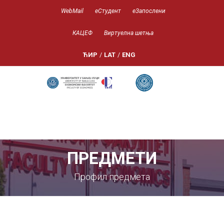
WebMail
еСтудент
еЗапослени
КАЦЕФ
Виртуелна шетња
ЋИР
/
LAT
/
ENG
ПРЕДМЕТИ
Профил предмета