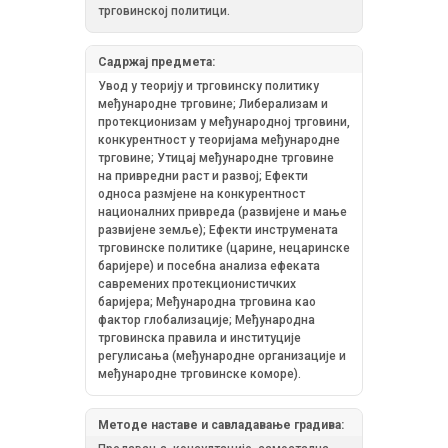
трговинској политици.
Садржај предмета:
Увод у теорију и трговинску политику
међународне трговине; Либерализам и
протекционизам у међународној трговини,
конкурентност у теоријама међународне
трговине; Утицај међународне трговине
на привредни раст и развој; Ефекти
односа размјене на конкурентност
националних привреда (развијене и мање
развијене земље); Ефекти инструмената
трговинске политике (царине, нецаринске
баријере) и посебна анализа ефеката
савремених протекционистичких
баријера; Међународна трговина као
фактор глобализације; Међународна
трговинска правила и институције
регулисања (међународне организације и
међународне трговинске коморе).
Методе наставе и савладавање градива: