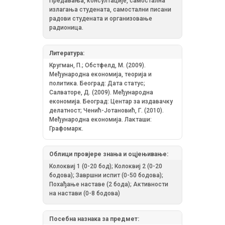
Предавања, консултације, самостална
излагања студената, самостални писани
радови студената и организовање
радионица.
Литература:
Кругман, П.; Обстфелд, М. (2009).
Међународна економија, теорија и
политика. Београд: Дата статус;
Салваторе, Д. (2009). Међународна
економија. Београд: Центар за издавачку
делатност; Ченић-Јотановић, Г. (2010).
Међународна економија. Лакташи:
Графомарк.
Облици провјере знања и оцјењивање:
Колоквиј 1 (0-20 бод); Колоквиј 2 (0-20
бодова); Завршни испит (0-50 бодова);
Похађање наставе (2 бода); Активности
на настави (0-8 бодова)
Посебна назнака за предмет: