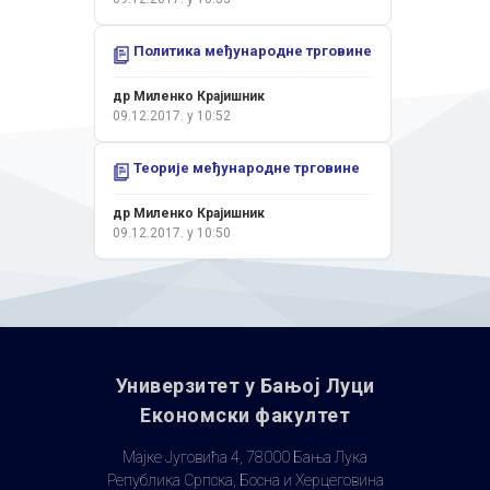
Политика међународне трговине
др Миленко Крајишник
09.12.2017. у 10:52
Теорије међународне трговине
др Миленко Крајишник
09.12.2017. у 10:50
Универзитет у Бањoj Луци
Економски факултет
Мајке Југовића 4, 78000 Бања Лука
Република Српска, Босна и Херцеговина