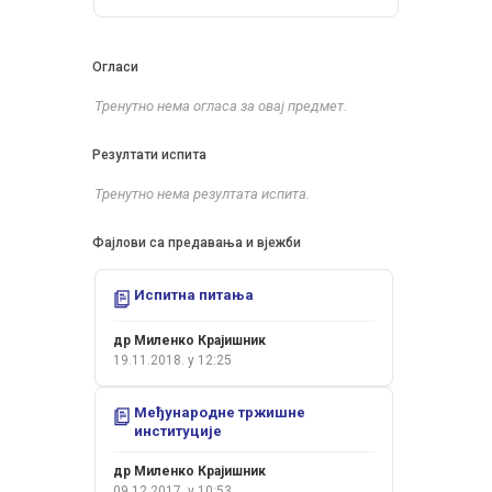
Огласи
Тренутно нема огласа за овај предмет.
Резултати испита
Тренутно нема резултата испита.
Фајлови са предавања и вјежби
Испитна питања
др Миленко Крајишник
19.11.2018. у 12:25
Међународне тржишне
институције
др Миленко Крајишник
09.12.2017. у 10:53