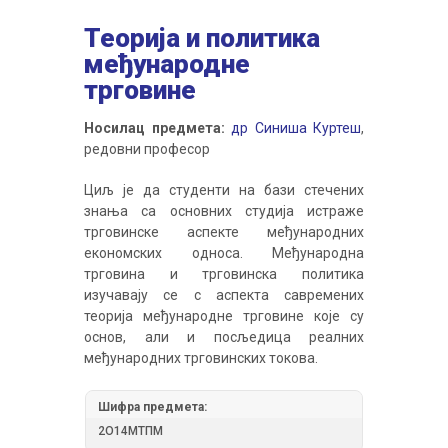
Теорија и политика
међународне
трговине
Носилац предмета:
др Синиша Куртеш
,
редовни професор
Циљ је да студенти на бази стечених
знања са основних студија истраже
трговинске аспекте међународних
економских односа. Међународна
трговина и трговинска политика
изучавају се с аспекта савремених
теорија међународне трговине које су
основ, али и посљедица реалних
међународних трговинских токова.
Шифра предмета:
2О14МTПМ