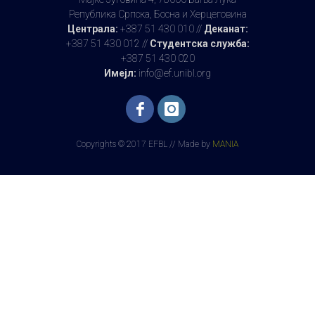
Република Српска, Босна и Херцеговина
Централа:
+387 51 430 010 //
Деканат:
+387 51 430 012 //
Студентска служба:
+387 51 430 020
Имејл:
info@ef.unibl.org
Copyrights © 2017 EFBL // Made by
MANIA