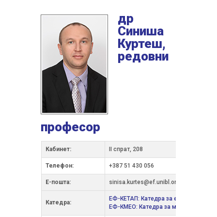
др
Синиша
Куртеш,
редовни
професор
Кабинет:
II спрат, 208
Телефон:
+387 51 430 056
Е-пошта:
sinisa.kurtes@ef.unibl.org
ЕФ-КЕТАП: Катедра за економску теор
Катедра:
ЕФ-КМЕО: Катедра за међународне е