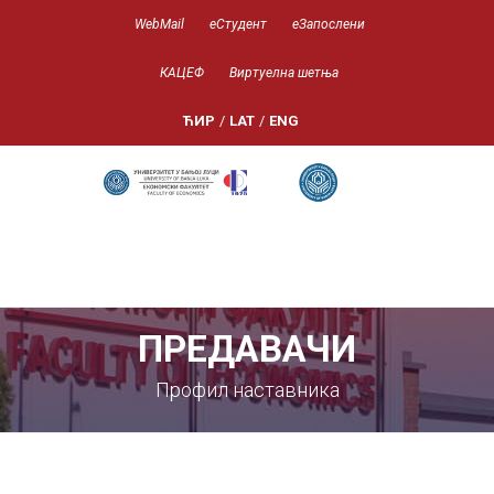
WebMail
еСтудент
еЗапослени
КАЦЕФ
Виртуелна шетња
ЋИР
/
LAT
/
ENG
ПРЕДАВАЧИ
Профил наставника