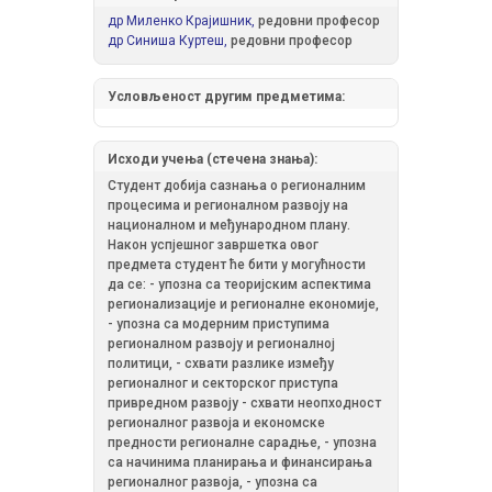
др Миленко Крајишник,
редовни професор
др Синиша Куртеш,
редовни професор
Условљеност другим предметима:
Исходи учења (стечена знања):
Студент добија сазнања о регионалним
процесима и регионалном развоју на
националном и међународном плану.
Након успјешног завршетка овог
предмета студент ће бити у могућности
да се: - упозна са теоријским аспектима
регионализације и регионалне економије,
- упозна са модерним приступима
регионалном развоју и регионалној
политици, - схвати разлике између
регионалног и секторског приступа
привредном развоју - схвати неопходност
регионалног развоја и економске
предности регионалне сарадње, - упозна
са начинима планирања и финансирања
регионалног развоја, - упозна са