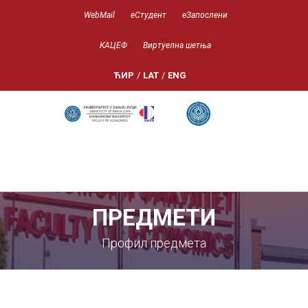
WebMail
еСтудент
еЗапослени
КАЦЕФ
Виртуелна шетња
ЋИР
/
LAT
/
ENG
ПРЕДМЕТИ
Профил предмета