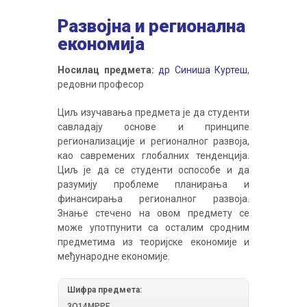
Развојна и регионална
економија
Носилац предмета:
др Синиша Куртеш
,
редовни професор
Циљ изучавања предмета је да студенти
савладају основе и принципе
регионализације и регионалног развоја,
као савремених глобалних тенденција.
Циљ је да се студенти оспособе и да
разумију проблеме планирања и
финансирања регионалног развоја.
Знање стечено на овом предмету се
може употпунити са осталим сродним
предметима из теоријске економије и
међународне економије.
Шифра предмета:
3О14МРРЕ