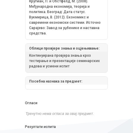
Кругман, П. и Обстфелд, М. (2008).
Међународна економија, теорија и
политика. Београд: Дата статус.
Вукмирица, В. (2012). Економикс и
савремени економски системи. Источно
Сарајево: Завод за уџбенике и наставна
средства.
Облици провјере знања и оцјењивање:
Континуирана провјера знања кроз
тестирање и презентације семинарских
радова и усмени испит
Посебна назнака за предмет:
Огласи
Тренутно нема огласа за овај предмет.
Резултати испита