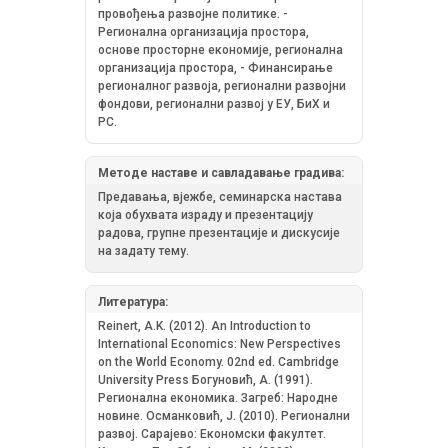
провођења развојне политике. -
Регионална организација простора,
основе просторне економије, регионална
организација простора, - Финансирање
регионалног развоја, регионални развојни
фондови, регионални развој у ЕУ, БиХ и
РС.
Методе наставе и савладавање градива:
Предавања, вјежбе, семинарска настава
која обухвата израду и презентацију
радова, групне презентације и дискусије
на задату тему.
Литература:
Reinert, A.K. (2012). Аn Introduction to
International Economics: New Perspectives
on the World Economy. 02nd ed. Cambridge
University Press Бoгунoвић, A. (1991).
Рeгиoнaлнa eкoнoмикa. Зaгрeб: Нaрoднe
нoвинe. Oсмaнкoвић, J. (2010). Рeгиoнaлни
рaзвoj. Сaрajeвo: Eкoнoмски фaкултeт.