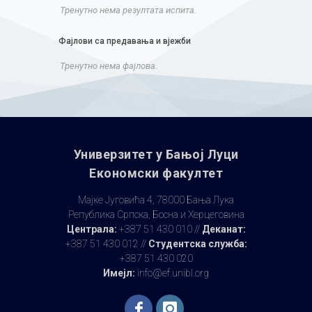
Тренутно нема резултата испита.
Фајлови са предавања и вјежби
Тренутно нема фајлова.
Универзитет у Бањoj Луци
Економски факултет
Мајке Југовића 4, 78000 Бања Лука
Република Српска, Босна и Херцеговина
Централа:
+387 51 430 010 //
Деканат:
+387 51 430 012 //
Студентска служба:
+387 51 430 020
Имејл:
info@ef.unibl.org