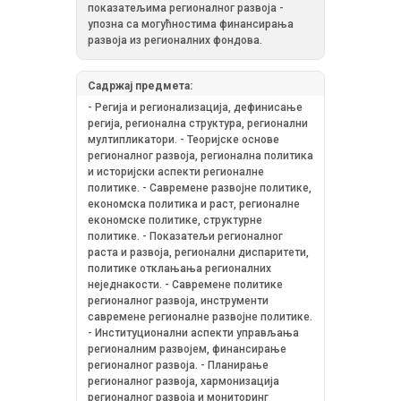
показатељима регионалног развоја -
упозна са могућностима финансирања
развоја из регионалних фондова.
Садржај предмета:
- Регија и регионализација, дефинисање
регија, регионална структура, регионални
мултипликатори. - Теоријске основе
регионалног развоја, регионална политика
и историјски аспекти регионалне
политике. - Савремене развојне политике,
економска политика и раст, регионалне
економске политике, структурне
политике. - Показатељи регионалног
раста и развоја, регионални диспаритети,
политике отклањања регионалних
неједнакости. - Савремене политике
регионалног развоја, инструменти
савремене регионалне развојне политике.
- Институционални аспекти управљања
регионалним развојем, финансирање
регионалног развоја. - Планирање
регионалног развоја, хармонизација
регионалног развоја и мониторинг