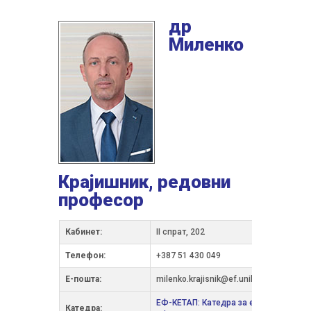
др
Миленко
Крајишник, редовни
професор
Кабинет:
II спрат, 202
Телефон:
+387 51 430 049
Е-пошта:
milenko.krajisnik@ef.unibl.org
ЕФ-КЕТАП: Катедра за економску теор
Катедра: