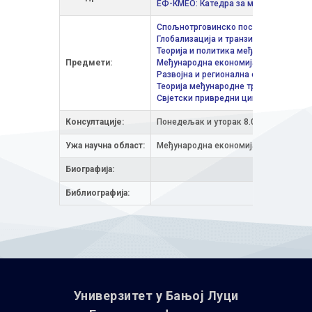
ЕФ-КМЕО: Катедра за међународне е
Спољнотрговинско пословање
/ Међ
Глобализација и транзициони проце
Теорија и политика међународне трг
Предмети:
Међународна економија
/ Међународн
Развојна и регионална економија
/ М
Теорија међународне трговине
/ Екон
Свјетски привредни циклуси
/ Међуна
Консултације:
Понедељак и уторак 8.00-10.00; поне
Ужа научна облaст:
Међународна економија
Биографија:
Библиографија:
Универзитет у Бањoj Луци