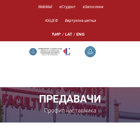
WebMail
еСтудент
еЗапослени
КАЦЕФ
Виртуелна шетња
ЋИР
/
LAT
/
ENG
ПРЕДАВАЧИ
Профил наставника