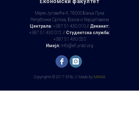
Економски факултет
Мајке Југовића 4, 78000 Бања Лука
Република Српска, Босна и Херцеговина
Централа:
+387 51 430 010 //
Деканат:
+387 51 430 012 //
Студентска служба:
+387 51 430 020
Имејл:
info@ef.unibl.org
Copyrights © 2017 EFBL // Made by
MANIA