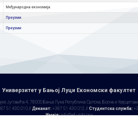
Међународна економија
Преузми
Преузми
Универзитет у Бањoj Луци Економски факултет
јке Југовића 4, 78000 Бања Лука Република Српска, Босна и Херцегов
87 51 430 010 //
Деканат:
+387 51 430 012 //
Студентска служба:
+3
Имејл:
info@ef.unibl.org