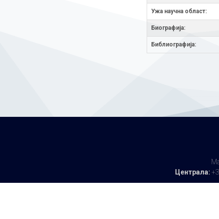
Ужа научна облaст:
Биографија:
Библиографија:
Ма
Централа:
+3