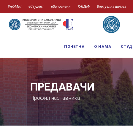
WebMail
еСтудент
еЗапослени
КАЦЕФ
Виртуелна шетња
ПОЧЕТНА
О НАМА
СТУД
ПРЕДАВАЧИ
Профил наставника