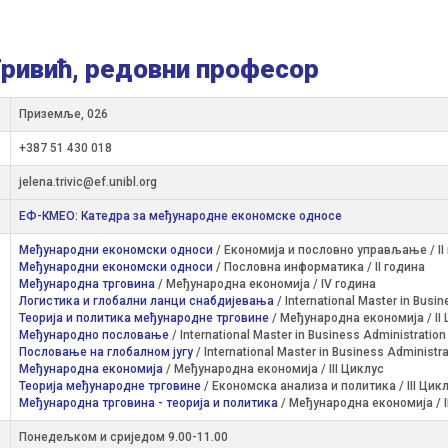
Тривић, редовни професор
Приземље, 026
+387 51 430 018
jelena.trivic@ef.unibl.org
ЕФ-КМЕО: Катедра за међународне економске односе
Међународни економски односи
/ Економија и пословно управљање / II
Међународни економски односи
/ Пословна информатика / II година
Међунaрoдна трговина
/ Међународна економија / IV година
Логистика и глобални ланци снабдијевања
/ International Master in Busi
Теорија и политика међународне трговине
/ Међународна економија / II
Међународно пословање
/ International Master in Business Administration
Пословање на глобалном југу
/ International Master in Business Administra
Међународна економија
/ Међународна економија / III Циклус
Теорија међународне трговине
/ Економска анализа и политика / III Цик
Међународна трговина - теорија и политика
/ Међународна економија / I
Понедељком и сриједом 9.00-11.00