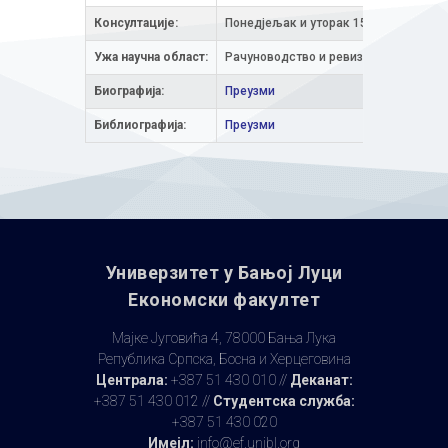
Консултације:
Понедјељак и уторак 15.00-17.00
Ужа научна облaст:
Рачуноводство и ревизија
Биографија:
Преузми
Библиографија:
Преузми
Универзитет у Бањoj Луци
Економски факултет
Мајке Југовића 4, 78000 Бања Лука
Република Српска, Босна и Херцеговина
Централа:
+387 51 430 010 //
Деканат:
+387 51 430 012 //
Студентска служба:
+387 51 430 020
Имејл:
info@ef.unibl.org