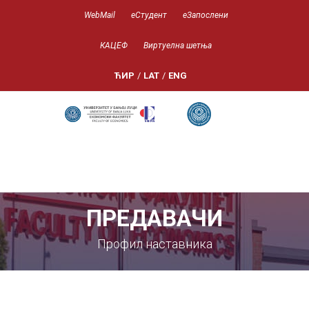
WebMail
еСтудент
еЗапослени
КАЦЕФ
Виртуелна шетња
ЋИР
/
LAT
/
ENG
ПРЕДАВАЧИ
Профил наставника