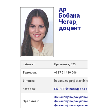
др
Бобана
Чегар,
доцент
Кабинет:
Приземље, 025
Телефон:
+387 51 430 046
Е-пошта:
bobana.cegar@ef.unibl.org
Катедра:
ЕФ-КРПФ: Катедра за рачуноводство 
Финансијско рачуноводство
/ Еконо
Предмети:
Финансијско рачуноводство
/ Послов
Финансијско извјештавање и контро