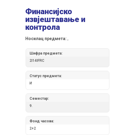
Финансијско
извјештавање и
контрола
Носилац предмета:
,
Шифра предмета:
2I14IFRC
Статус предмета:
И
Семестар:
9.
Фонд часова:
2+2