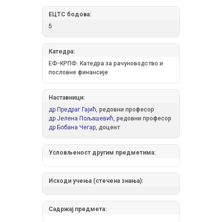
ЕЦТС бодова:
5
Катедра:
ЕФ-КРПФ: Катедра за рачуноводство и
пословне финансије
Наставници:
др Предраг Гајић,
редовни професор
др Јелена Пољашевић,
редовни професор
др Бобана Чегар,
доцент
Условљеност другим предметима:
Исходи учења (стечена знања):
Садржај предмета: