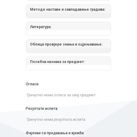
Методе наставе и савладавање градива:
Литература:
Облици провјере знања и оцјењивање:
Посебна назнака за предмет:
Огласи
Тренутно нема огласа за овај предмет.
Резултати испита
Тренутно нема резултата испита.
Фајлови са предавања и вјежби