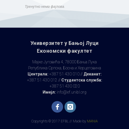
Тренутно нема фајлова.
Универзитет у Бањoj Луци
Економски факултет
Мајке Југовића 4, 78000 Бања Лука
Република Српска, Босна и Херцеговина
Централа:
+387 51 430 010 //
Деканат:
+387 51 430 012 //
Студентска служба:
+387 51 430 020
Имејл:
info@ef.unibl.org
Copyrights © 2017 EFBL // Made by
MANIA