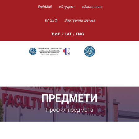
WebMail
еСтудент
еЗапослени
КАЦЕФ
Виртуелна шетња
ЋИР
/
LAT
/
ENG
ПРЕДМЕТИ
Профил предмета