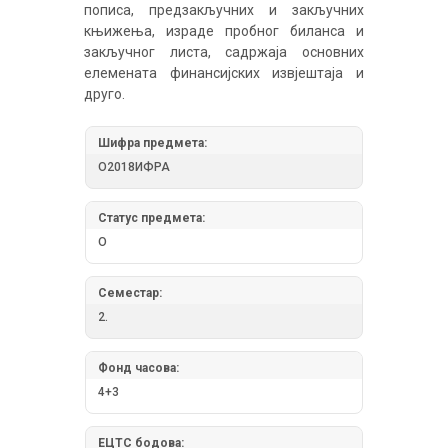
пописа, предзакључних и закључних
књижења, израде пробног биланса и
закључног листа, садржаја основних
елемената финансијских извјештаја и
друго.
Шифра предмета:
О2018ИФРА
Статус предмета:
О
Семестар:
2.
Фонд часова:
4+3
ЕЦТС бодова: