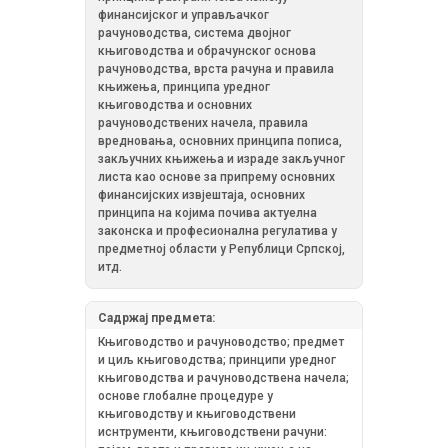
финансијског и управљачког
рачуноводства, система двојног
књиговодства и обрачунског основа
рачуноводства, врста рачуна и правила
књижења, принципа уредног
књиговодства и основних
рачуноводствених начела, правила
вредновања, основних принципа пописа,
закључних књижења и израде закључног
листа као основе за припрему основних
финансијских извјештаја, основних
принципа на којима почива актуелна
законска и професионална регулатива у
предметној области у Републици Српској,
итд.
Садржај предмета:
Књиговодство и рачуноводство; предмет
и циљ књиговодства; принципи уредног
књиговодства и рачуноводствена начела;
основе глобалне процедуре у
књиговодству и књиговодствени
иснтрументи, књиговодствени рачуни: