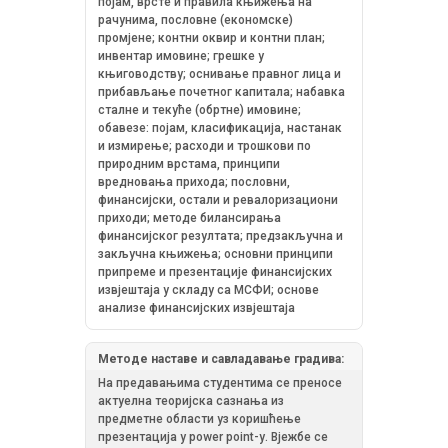
појам, врсте и правила књижења на
рачунима, пословне (економске)
промјене; контни оквир и контни план;
инвентар имовине; грешке у
књиговодству; оснивање правног лица и
прибављање почетног капитала; набавка
сталне и текуће (обртне) имовине;
обавезе: појам, класификација, настанак
и измирење; расходи и трошкови по
природним врстама, принципи
вредновања прихода; пословни,
финансијски, остали и ревалоризациони
приходи; методе билансирања
финансијског резултата; предзакључна и
закључна књижења; основни принципи
припреме и презентације финансијских
извјештаја у складу са МСФИ; основе
анализе финансијских извјештаја
Методе наставе и савладавање градива:
На предавањима студентима се преносе
актуелна теоријска сазнања из
предметне области уз коришћење
презентација у power point-у. Вјежбе се