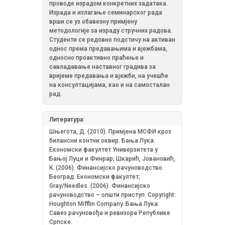
проводе израдом конкретних задатака.
Израда и излагање семинарског рада
врши се уз обавезну примјену
методологије за израду стручних радова.
Студенти се редовно подстичу на активан
однос према предавањима и вјежбама,
односно проактивно праћење и
савладавање наставног градива за
вријеме предавања и вјежби, на учешће
на консултацијама, као и на самосталан
рад.
Литература:
Шњегота, Д. (2010). Примјена МСФИ кроз
билансни контни оквир. Бања Лука:
Економски факултет Универзитета у
Бањој Луци и Финрар; Шкарић, Јовановић,
К. (2006). Финансијско рачуноводствo.
Београд: Економски факултет;
Gray/Needles. (2006). Финансијско
рачуноводство – општи приступ. Copyright:
Houghton Mifflin Company. Бања Лука:
Савез рачуновођа и ревизора Републике
Српске.