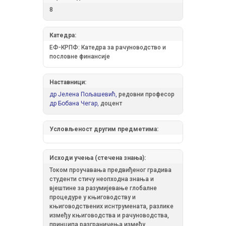
8
Катедра:
ЕФ-КРПФ: Катедра за рачуноводство и
пословне финансије
Наставници:
др Јелена Пољашевић,
редовни професор
др Бобана Чегар,
доцент
Условљеност другим предметима:
Исходи учења (стечена знања):
Током проучавања предвиђеног градива
студенти стичу неопходна знања и
вјештине за разумијевање глобалне
процедуре у књиговодству и
књиговодствених иснтрумената, разлике
између књиговодства и рачуноводства,
принципа разграничења између