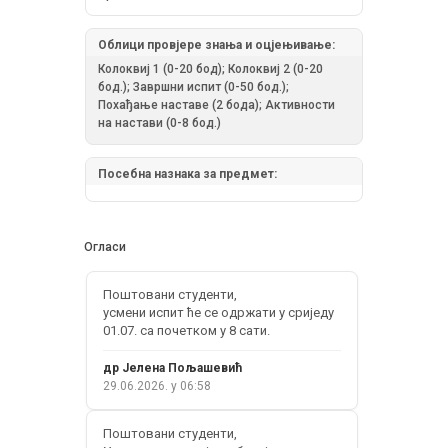
Облици провјере знања и оцјењивање:
Колоквиј 1 (0-20 бод); Колоквиј 2 (0-20
бод.); Завршни испит (0-50 бод.);
Похађање наставе (2 бода); Активности
на настави (0-8 бод.)
Посебна назнака за предмет:
Огласи
Поштовани студенти,
усмени испит ће се одржати у сриједу
01.07. са почетком у 8 сати.
др Јелена Пољашевић
29.06.2026. у 06:58
Поштовани студенти,