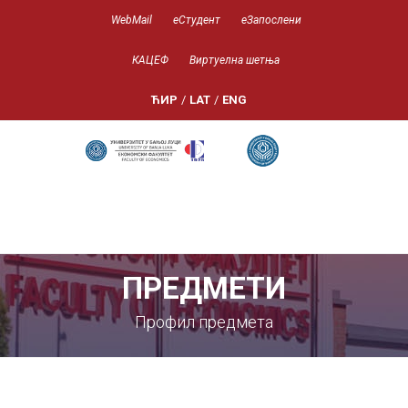
WebMail
еСтудент
еЗапослени
КАЦЕФ
Виртуелна шетња
ЋИР
/
LAT
/
ENG
ПРЕДМЕТИ
Профил предмета