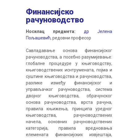
Финансијско
рачуноводство
Носилац предмета:
др Јелена
Пољашевић
, редовни професор
Савладавање основа финансијског
рачуноводства, а посебно разумијевање:
глобалне процедуре у књиговодству,
књиговодствених иснтрумената, појма и
суштине књиговодства и рачуноводства,
разлике између финансијског и
управљачког рачуноводства, система
двојног књиговодства, обрачунског
основа рачуноводства, врста рачуна,
правила књижења, принципа уредног
књиговодства, рачуноводствених
начела, основних рачуноводствених
категорија, правила вредновања
елемената финансијских извјештаја,