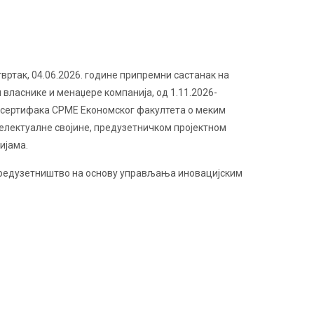
вртак, 04.06.2026. године
припремни састанак на
 власнике и менаџере компанија, од 1.11.2026-
и сертифака CPME Економског факултета о меким
електуалне својине, предузетничком пројектном
ијама.
 предузетништво на основу управљања иновацијским