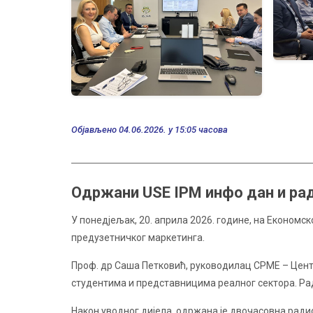
Објављено 04.06.2026. у 15:05 часова
Одржани USE IPM инфо дан и ра
У понедјељак, 20. априла 2026. године, на Економ
предузетничког маркетинга.
Проф. др Саша Петковић, руководилац CPME – Цент
студентима и представницима реалног сектора. Рад
Након уводног дијела, одржана је двочасовна радио