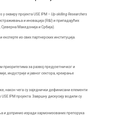
о у оквиру пројекта USE IPM –
Up-skilling Researchers
истраживања и иновација (R&I) и припадајућих
Сјеверна Македонија и Србија).
 експерте из свих партнерских институција.
им приоритетима за развој предузетничког и
је, индустрије и јавног сектора, креирање
уке, након чега су заједнички дефинисани елементи
USE IPM пројекта. Завршну дискусију водили су
ења и допринио изради хармонизованих препорука