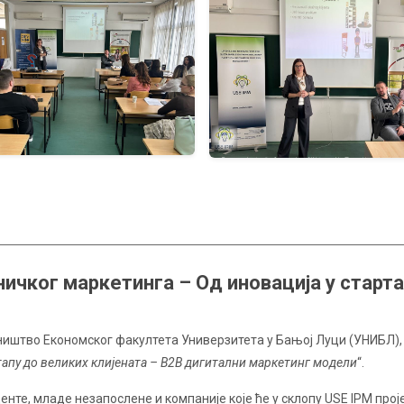
ичког маркетинга – Од иновација у старта
иштво Економског факултета Универзитетa у Бањој Луци (УНИБЛ), п
тапу до великих клијената –
B2B
дигитални маркетинг
модели
“.
енте, младе незапослене и компаније које ће у склопу USE IPM про