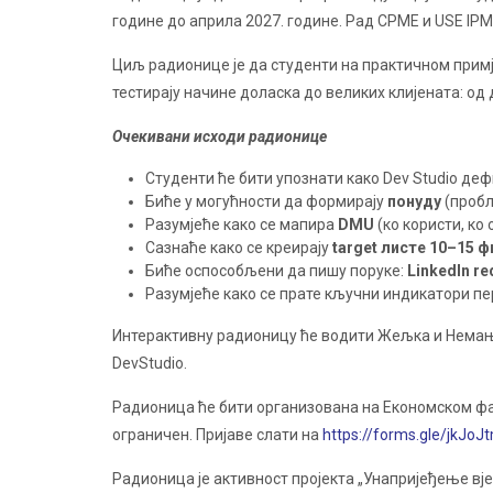
године до априла 2027. године. Рад CPME и USE IP
Циљ радионице је да студенти на практичном примј
тестирају начине доласка до великих клијената: од
Очекивани исходи радионице
Студенти ће бити упознати како Dev Studio д
Биће у могућности да формирају
понуду
(пробл
Разумјеће како се мапира
DMU
(ко користи, ко 
Сазнаће како се креирају
target листе 10–15 
Биће оспособљени да пишу поруке:
LinkedIn re
Разумјеће како се прате кључни индикатори п
Интерактивну радионицу ће водити Жељка и Немањ
DevStudio.
Радионица ће бити организована на Економском факул
ограничен. Пријаве слати на
https://forms.gle/jkJo
Радионица је активност пројекта „Унапријеђење в