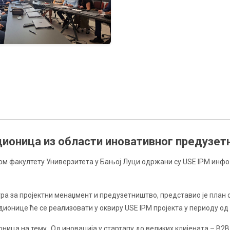
дионица из области иновативног предузет
ском факултету Универзитета у Бањој Луци одржани су USE IPM инф
ра за пројектни менаџмент и предузетништво, представио је план
ионице ће се реализовати у оквиру USE IPM пројекта у периоду од 
ница на тему „Од иновација у стартапу до великих клијената – B2