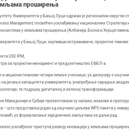
земљама проширења
лтету Универзитета у Бањој Луци одржан је регионални округли ст
Process Management
, посвећен усклађивању националних Стратегија 
косистема у земљама проширења (Албанија, Босна и Херцеговина, 
верзитета у Бањој Луци, окупивши истраживаче, пројектне тимове и
екта USE IPM,
нтра за пројектни менаџмент и предузетништво ЕФБЛ-а.
е и акциони планови четири земље учеснице, уз дискусију о кључн
е на јачање капацитета универзитета, унапређење сарадње академи
ологије, те подршку дигиталној и зеленој трансформацији.
не Македоније и Србије презентовали су налазе, изазове и препор
а – што представља један од кључних циљева WP5 пакета у оквиру 
тковић, уз формулисање заједничких закључака за даљи рад.
онално усклађеног приступа развоју иновација у земљама прошир