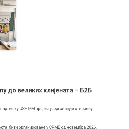
пу до великих клијената – Б2Б
артнер у USE IPM пројекту, oрганизује отворену
јекта бити организоване у CPME oд новембра 2026.