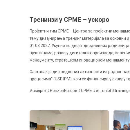
Тренинзи у CPME – ускоро
Пројектни тим CPME – Центра за пројектни менаџм
тему дизајнирања тренинг материјала за основни и 
01.03.2027. Укупно по десет дводневних радиониц
вјештинама, развоју дигиталних производа, зелени
менаџменту, стратешком иновационом менаџменту, 
Састанак је дио редовних активности из радног п
процесима“ (USE IPM), који се финансира у оквиру
#useipm #HorizonEurope #CPME #ef_unibl #training