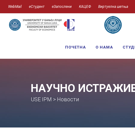
WebMail
еСтудент
еЗапослени
КАЦЕФ
Виртуелна шетња
ПОЧЕТНА
О НАМА
СТУД
НАУЧНО ИСТРАЖИ
USE IPM > Новости