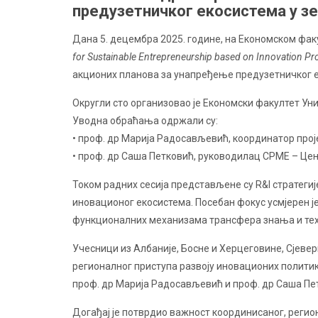
предузетничког екосистема у 
Дана 5. децембра 2025. године, на Економском факу
for Sustainable Entrepreneurship based on Innovation 
акционих планова за унапређење предузетничког е
Округли сто организовао је Економски факултет Уни
Уводна обраћања одржали су:
• проф. др Марија Радосављевић, координатор прој
• проф. др Саша Петковић, руководилац CPME – Це
Током радних сесија представљене су R&I стратегиј
иновационог екосистема. Посебан фокус усмјерен ј
функционалних механизама трансфера знања и техн
Учесници из Албаније, Босне и Херцеговине, Сјевер
регионалног приступа развоју иновационих политик
проф. др Марија Радосављевић и проф. др Саша Пе
Догађај је потврдио важност координисаног, реги