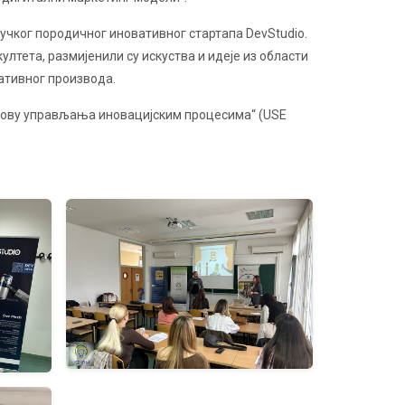
чког породичног иновативног стартапа DevStudio.
лтета, размијенили су искуства и идеје из области
ативног производа.
снову управљања иновацијским процесима“ (USE