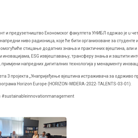
ент и предузетништво Економског факултета УНИБЛ одржао је u
чет
напредни ниво радионица, које ће бити организоване за студенте и
а омогућиће стицање додатних знања и практичних вјештина, али 
м иновацијама, ESG извјештавању, трансферу знања и заштити инт
примјени напредних дигиталних технологија у менаџменту иновац
акета 3 пројекта „Унапријеђење вјештина истраживача за одрживо
 програма Horizon Europe (HORIZON-WIDERA-2022-TALENTS-03-01).
s #sustainableinnovationmanagement