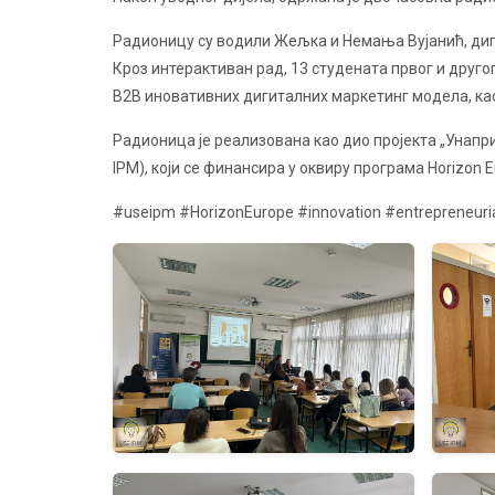
Радионицу су водили Жељка и Немања Вујанић, ди
Кроз интерактиван рад, 13 студената првог и друго
B2B иновативних дигиталних маркетинг модела, као
Радионица је реализована као дио пројекта „Унап
IPM), који се финансира у оквиру програма Horizo
#useipm #HorizonEurope #innovation #entrepreneuri