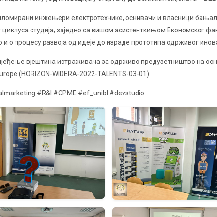
пломирани инжењери електротехнике, оснивачи и власници бањалу
г циклуса студија, заједно са вишом асистенткињом Економског факу
 и о процесу развоја од идеје до израде прототипа одрживог инов
ријеђење вјештина истраживача за одрживо предузетништво на о
n Europe (HORIZON-WIDERA-2022-TALENTS-03-01).
almarketing #R&I #CPME #ef_unibl #devstudio