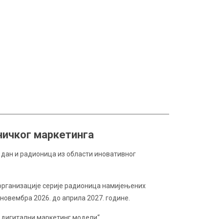
ничког маркетинга
о дан и радионица из области иновативног
 организације серије радионица намијењених
новембра 2026. до априла 2027. године.
B дигитални маркетинг модели“.