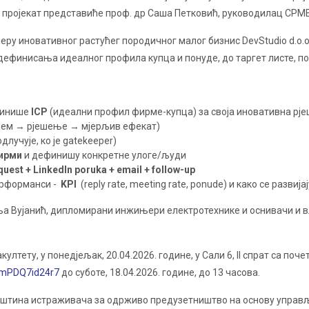
M пројекат представиће проф. др Саша Петковић, руководилац CPME,
еру иновативног растућег породичног малог бизнис DevStudio d.o.
 дефинисања идеалног профила купца и понуде, до таргет листе, п
ефинише
ICP
(идеални профил фирме-купца) за своја иновативна рј
ем → рјешење → мјерљив ефекат)
одлучује, ко je gatekeeper)
фирми
и дефинишу конкретне улоге/људи
quest + LinkedIn poruka + email + follow-up
ерформанси -
KPI
(reply rate, meeting rate, ponude) и како се разв
а Вујанић, дипломирани инжињери електротехнике и оснивачи и в
тету, у понедјељак, 20.04.2026. године, у Сали 6, II спрат са поче
JtmPDQ7id24r7
до суботе, 18.04.2026. године, до 13 часова.
јештина истраживача за одрживо предузетништво на основу управ