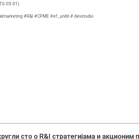
S-03-01).
almarketing #R&I #CPME #ef_unibl # devstudio
ругли сто о R&I стратегијама и акционим п