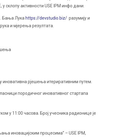
 у склопу активности USE IPM инфо дани.
o. Бања Лука
https://devstudio.biz/
разумију и
орука и мјерења резултата.
ешења
ијају иновативна рјешења итериративним путем.
ласници породичног иновативног стартапа
тком у 11:00 часова. Број учесника радионице је
љања иновацијским процесима” – USE IPM,