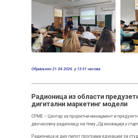
Објављено 21.04.2026. у 13:31 часова
Радионица из области предузетн
дигитални маркетинг модели
CPME – Центaр за пројектни менаџмент и предузетн
двочасовну радионицу на тему „
Од иновација у стар
Радионица је дио пилот програма едукације за студ