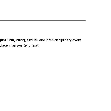
ust 12th, 2022)
, a multi- and inter-disciplinary event
lace i
n an
onsite
format.