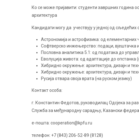
Ко се може пријавити: студенти завршних година о
архитектура
Кандидати могу да учествују у једној од сљедећих с
Астрономија и астрофизика: од елементарних ч
Софтверско инжењерство: подаци, вјештачка ин
Пословна аналитика 5.1: од података до управ
Еволуција живота: од адаптације до опстанка (
Хибридно окружење: архитектура, дизајн и техн
Хибридно окружење: архитектура, дизајн и техн
Русија отвара своја врата (на руском језику)
Контакт особа:
г. Константин Федотов, руководилац Одсјека за ра
Служба за међународну сарадњу, Казански федера
е-пошта: cooperation@kpfu.ru
телефон: +7 (843) 206-52-89 (8128)