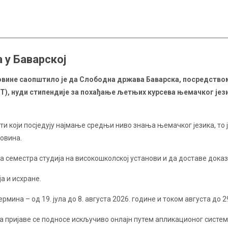
 у Баварској
овине саопштило је да Слободна држава Баварска, посредством
ST), нуди стипендије за похађање љетњих курсева њемачког је
сти који посједују најмање средњи ниво знања њемачког језика, то
говина.
 семестра студија на високошколској установи и да доставе доказ
а и исхране.
мина – од 19. јула до 8. августа 2026. године и током августа до 29
 а пријаве се подносе искључиво онлајн путем апликационог система