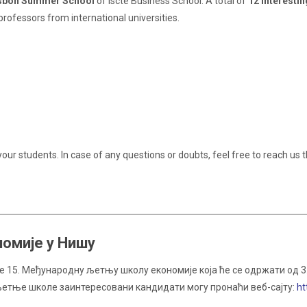
Lisbon Summer School
of Iscte Business School. A total of
12 interesti
professors from international universities.
our students. In case of any questions or doubts, feel free to reach us
омије у Нишу
15. Међународну љетњу школу економије која ће се одржати од 3. до
етње школе заинтересовани кандидати могу пронаћи веб-сајту:
ht