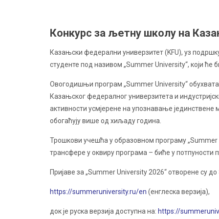
Конкурс за љетну школу на Каз
Казањски федерални универзитет (KFU), уз подршк
студенте под називом „Summer University“, који ће б
Овогодишњи програм „Summer University“ обухвата
Казањског федералног универзитета и индустријски
активности усмјерене на упознавање јединствене м
обогаћују више од хиљаду година.
Трошкови учешћа у образовном програму „Summer Un
трансфере у оквиру програма – биће у потпуности 
Пријаве за „Summer University 2026“ отворене су до
https://summeruniversity.ru/en
(енглеска верзија),
док је руска верзија доступна на:
https://summerunive