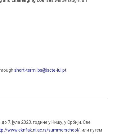
ng and challenging courses
will be taught
on
 through
short-term.ibs@iscte-iul.pt
.
 7. јула 2023. године у Нишу, у Србији. Све
tp://www.eknfak.ni.ac.rs/summerschool/
, или путем