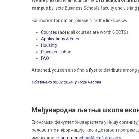
We are pleased to announce the
21st edition of the 
campus
by Iscte Business School's faculty and visiting 
For more information, please click the links below:
Courses
(
note
: all courses are worth 6 ECTS)
Applications & Fees
Housing
Discover Lisbon
FAQ
Attached, you can also find a
flyer
to distribute among y
Објављено 02.02.2024. у 15:28 часова
Међународна љетња школа екон
Економски факултет Универзитета у Нишу организује 
релевантне информације, као и детањан програм љ
имејл адресе:
summerschool@eknfak.ni.ac.rs