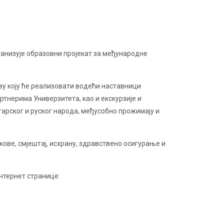
анизује образовни пројекат за међународне
у коју ће реализовати водећи наставници
тнерима Универзитета, као и екскурзије и
арског и руског народа, међусобно прожимају и
ове, смјештај, исхрану, здравствено осигурање и
интернет странице: