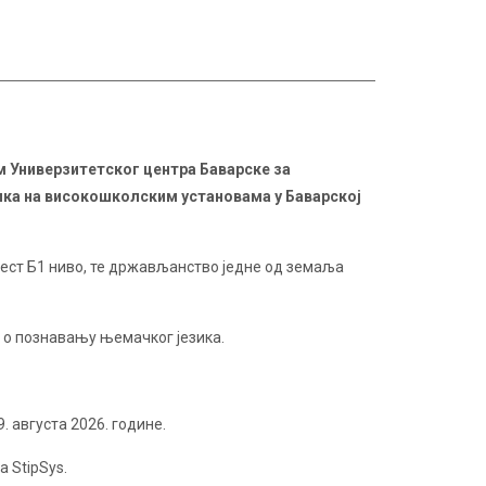
 Универзитетског центра Баварске за
зика на високошколским установама у Баварској
 јест Б1 ниво, те држављанство једне од земаља
 о познавању њемачког језика.
. августа 2026. године.
 StipSys.