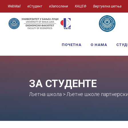
WebMail
еСтудент
еЗапослени
КАЦЕФ
Виртуелна шетња
ПОЧЕТНА
О НАМА
СТУД
ЗА СТУДЕНТЕ
Љетна школа > Љeтнe шкoлe пaртнeрски