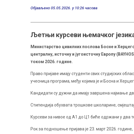
Објављено 05.05.2026. у 10:26 часова
Љетњи курсеви њемачког језика
Министарство цивилних послова Босне и Херцег
централну, источну и југоисточну Европу (BAYHO
током 2026. године.
Право пријаве имају студенти свих студијских обла
учесница програма, међу којима је и Босна и Херце
Кандидати су дужни да имају завршена најмање два
Стипендија обухвата трошкове школарине, смјештај
Курсеви за нивое од А1 до Ц1 биће одржани у два тер
Рок за подношење пријава је 23. март 2026. године,