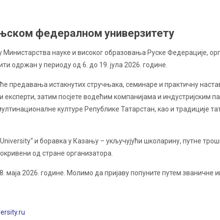
ањском федералном универзитету
у Министарства науке и високог образовања Руске Федерације, орг
ити одржан у периоду од 6. до 19. јула 2026. године.
ће предавања истакнутих стручњака, семинаре и практичну настав
 експерти, затим посјете водећим компанијама и индустријским пар
ултинационалне културе Републике Татарстан, као и традиције тат
iversity“ и боравка у Казању – укључујући школарину, путне трошк
покривени од стране организатора.
 8. маја 2026. године. Молимо да пријаву попуните путем званичне 
rsity.ru