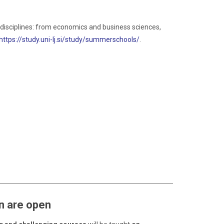
 disciplines: from economics and business sciences,
https://study.uni-lj.si/study/summerschools/
.
on are open