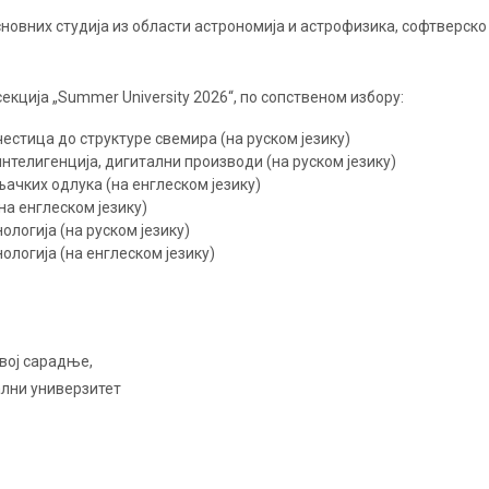
сновних студија из области астрономија и астрофизика, софтверско
екција „Summer University 2026“, по сопственом избору:
естица до структуре свемира (на руском језику)
телигенција, дигитални производи (на руском језику)
љачких одлука (на енглеском језику)
на енглеском језику)
ологија (на руском језику)
ологија (на енглеском језику)
звој сарадње,
лни универзитет