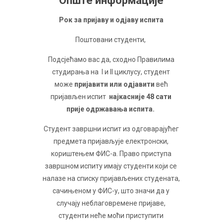
Опште информације
Рок за пријаву и одјаву испита
Поштовани студенти,
Подсјећамо вас да, сходно Правилима
студирања на I и II циклусу, студент
може
пријавити или одјавити
већ
пријављен испит
најкасније 48 сати
прије одржавања испита.
Студент завршни испит из одговарајућег
предмета пријављује електронски,
кориштењем ФИС-а. Право приступа
завршном испиту имају студенти који се
налазе на списку пријављених студената,
сачињеном у ФИС-у, што значи да у
случају неблаговремене пријаве,
студенти неће моћи приступити