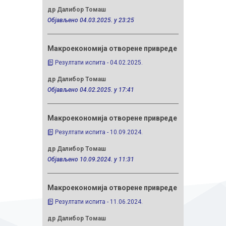
Резултати 
др Далибор Томаш
др Драган Г
Објављено 04.03.2025. у 23:25
Објављено 24
Макроекономија отворене привреде
Међународ
Резултати испита - 04.02.2025.
Резултати 
др Далибор Томаш
др Драган Г
Објављено 04.02.2025. у 17:41
Објављено 29
Макроекономија отворене привреде
Интеграци
Резултати испита - 10.09.2024.
свјетске 
Резултати 
др Далибор Томаш
Објављено 10.09.2024. у 11:31
др Драган Г
Објављено 29
Макроекономија отворене привреде
Резултати испита - 11.06.2024.
Глобализа
менаџмен
др Далибор Томаш
Резултати 