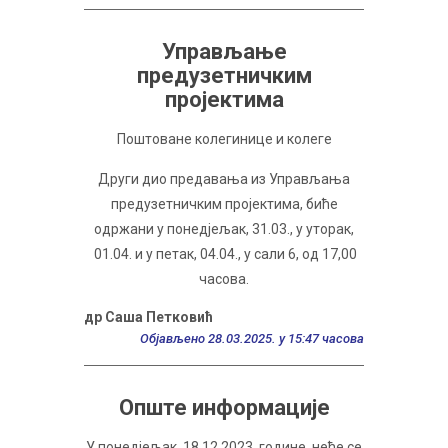
Управљање
предузетничким
пројектима
Поштоване колегинице и колеге
Други дио предавања из Управљања
предузетничким пројектима, биће
одржани у понедјељак, 31.03., у уторак,
01.04. и у петак, 04.04., у сали 6, од 17,00
часова.
др Саша Петковић
Објављено 28.03.2025. у 15:47 часова
Опште информације
У понедјељак, 18.12.2023. године, неће се