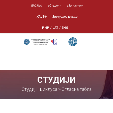
WebMail
еСтудент
еЗапослени
КАЦЕФ
Виртуелна шетња
ЋИР
/
LAT
/
ENG
СТУДИЈИ
Студиј II циклуса > Огласна табла