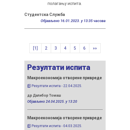
полагању испита.
Студентска Служба
Објављено 16.01.2023. у 13:35 часова
[1]
2
3
4
5
6
»»
Резултати испита
Макроекономија отворене привреде
Макроекон
Резултати испита - 22.04.2025.
Резултати 
др Далибор Томаш
др Далибор
Објављено 24.04.2025. у 13:20
Објављено 24
Макроекономија отворене привреде
Глобализа
менаџмен
Резултати испита - 04.03.2025.