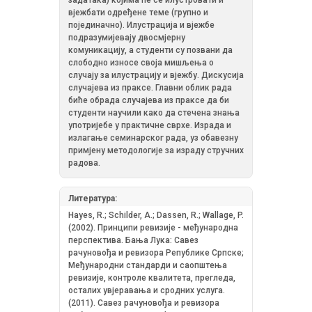
вјежбати одређене теме (групно и
појединачно). Илустрација и вјежбе
подразумијевају двосмјерну
комуникацију, а студенти су позвани да
слободно износе своја мишљења о
случају за илустрацију и вјежбу. Дискусија
случајева из праксе. Главни облик рада
биће обрада случајева из праксе да би
студенти научили како да стечена знања
употријебе у практичне сврхе. Израда и
излагање семинарског рада, уз обавезну
примјену методологије за израду стручних
радова.
Литература:
Hayes, R.; Schilder, A.; Dassen, R.; Wallage, P.
(2002). Принципи ревизије - међународна
перспектива. Бања Лука: Савез
рачуновођа и ревизора Републике Српске;
Међународни стандарди и саопштења
ревизије, контроле квалитета, прегледа,
осталих увјеравања и сродних услуга.
(2011). Савез рачуновођа и ревизора