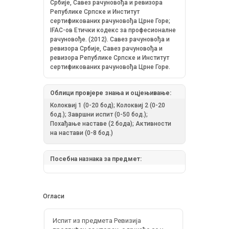
Србије, Савез рачуновођа и ревизора
Републике Српске и Институт
сертификованих рачуновођа Црне Горе;
IFAC-ов Етички кодекс за професионалне
рачуновође. (2012). Савез рачуновођа и
ревизора Србије, Савез рачуновођа и
ревизора Републике Српске и Институт
сертификованих рачуновођа Црне Горе.
Облици провјере знања и оцјењивање:
Колоквиј 1 (0-20 бод); Колоквиј 2 (0-20
бод.); Завршни испит (0-50 бод.);
Похађање наставе (2 бода); Активности
на настави (0-8 бод.)
Посебна назнака за предмет:
Огласи
Испит из предмета Ревизија