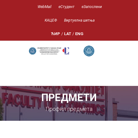
WebMail
еСтудент
еЗапослени
КАЦЕФ
Виртуелна шетња
ЋИР
/
LAT
/
ENG
ПРЕДМЕТИ
Профил предмета