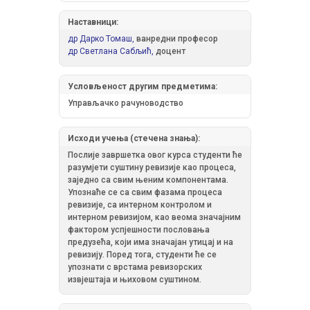
Наставници:
др Дарко Томаш,
ванредни професор
др Светлана Сабљић,
доцент
Условљеност другим предметима:
Управљачко рачуноводство
Исходи учења (стечена знања):
Послије завршетка овог курса студенти ће
разумјети суштину ревизије као процеса,
заједно са свим њеним компонентама.
Упознаће се са свим фазама процеса
ревизије, са интерном контролом и
интерном ревизијом, као веома значајним
фактором успјешности пословања
предузећа, који има значајан утицај и на
ревизију. Поред тога, студенти ће се
упознати с врстама ревизорских
извјештаја и њиховом суштином.