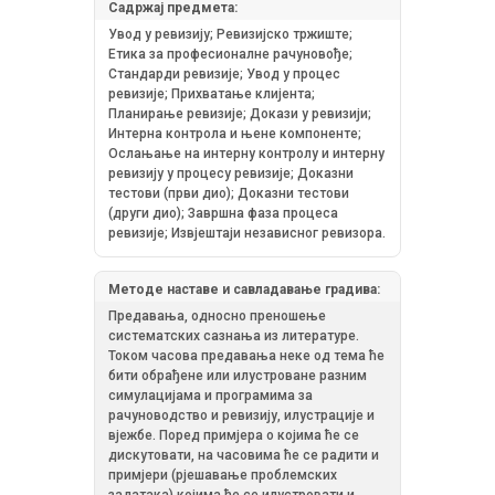
Садржај предмета:
Увод у ревизију; Ревизијско тржиште;
Етика за професионалне рачуновође;
Стандарди ревизије; Увод у процес
ревизије; Прихватање клијента;
Планирање ревизије; Докази у ревизији;
Интерна контрола и њене компоненте;
Ослањање на интерну контролу и интерну
ревизију у процесу ревизије; Доказни
тестови (први дио); Доказни тестови
(други дио); Завршна фаза процеса
ревизије; Извјештаји независног ревизора.
Методе наставе и савладавање градива:
Предавања, односно преношење
систематских сазнања из литературе.
Током часова предавања неке од тема ће
бити обрађене или илустроване разним
симулацијама и програмима за
рачуноводство и ревизију, илустрације и
вјежбе. Поред примјера о којима ће се
дискутовати, на часовима ће се радити и
примјери (рјешавање проблемских
задатака) којима ће се илустровати и