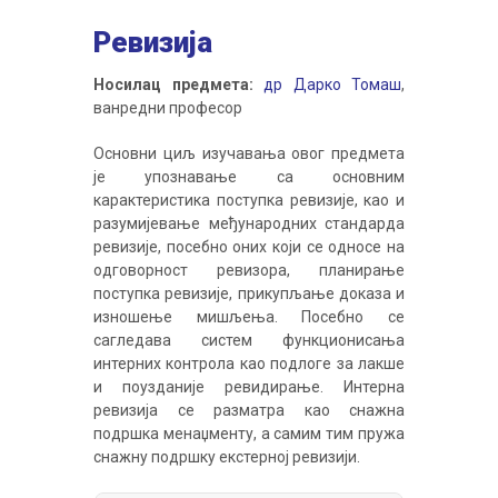
Ревизија
Носилац предмета:
др Дарко Томаш
,
ванредни професор
Основни циљ изучавања овог предмета
је упознавање са основним
карактеристика поступка ревизије, као и
разумијевање међународних стандарда
ревизије, посебно оних који се односе на
одговорност ревизора, планирање
поступка ревизије, прикупљање доказа и
изношење мишљења. Посебно се
сагледава систем функционисања
интерних контрола као подлоге за лакше
и поузданије ревидирање. Интерна
ревизија се разматра као снажна
подршка менаџменту, а самим тим пружа
снажну подршку екстерној ревизији.