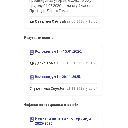
предвиђен за уторак, одржаће се у
сриједу 01.07.2026. године у 9 часова.
Проф. др Дарко Томаш
др Светлана Сабљић
29.06.2026. у 13:56
Резултати испита
Колоквијум II - 15.01.2026.
др Дарко Томаш
18.01.2026. у 01:26
Колоквијум I - 20.11.2025.
Студентска Служба
21.11.2025. у 20:04
Фајлови са предавања и вјежби
Испитна питања - генерација
2025/2026