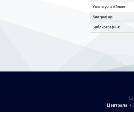
Ужа научна облaст:
Биографија:
Библиографија:
Ма
Централа:
+3