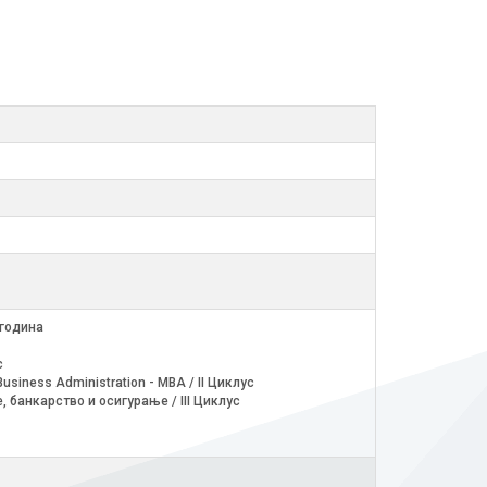
 година
с
 Business Administration - MBA / II Циклус
, банкарство и осигурање / III Циклус