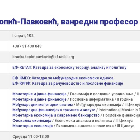
Топић-Павковић, ванредни професор
I спрат, 102
+387 51 430 048
branka.topic-pavkovic@ef.unibl.org
ЕФ-КЕТАП: Катедра за економску теорију, анализу и политику
ЕФ-КМЕО: Катедра за међународне економске односе
ЕФ-КРПФ: Катедра за рачуноводство и пословне финансије
Монетарне и јавне финансије
/ Економија и пословно управљање / II
Монетарне и јавне финансије
/ Пословна информатика / II година
Међународни монетарни систем
/ Међународна економија / II Циклу
Међународна финансијска тржишта и валуте
/ International Master in
Монетарна економија и савремено банкарство
/ Пословне финансије
Фискална економија
/ Економска анализа и политика / III Циклус
Монетарна економија
/ Економска анализа и политика / III Циклус
Сриједа 11.00-13.00