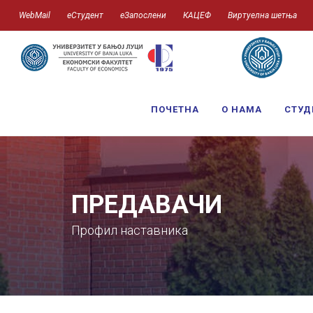
WebMail
еСтудент
еЗапослени
КАЦЕФ
Виртуелна шетња
ПОЧЕТНА
О НАМА
СТУД
ПРЕДАВАЧИ
Профил наставника