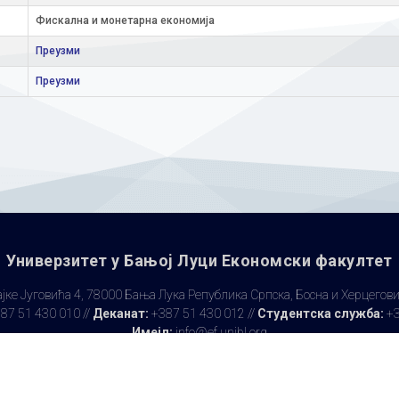
Фискална и монетарна економија
Преузми
Преузми
Универзитет у Бањoj Луци Економски факултет
јке Југовића 4, 78000 Бања Лука Република Српска, Босна и Херцегов
87 51 430 010 //
Деканат:
+387 51 430 012 //
Студентска служба:
+3
Имејл:
info@ef.unibl.org