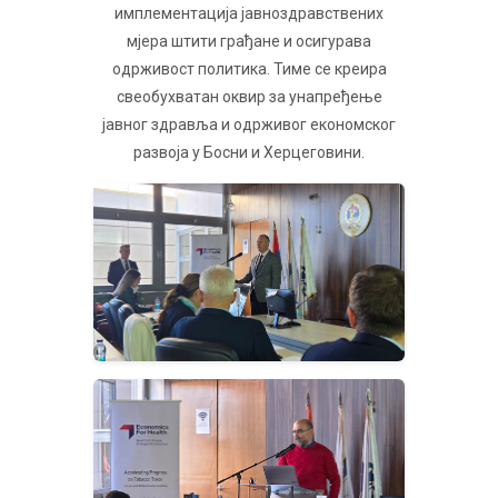
имплементација јавноздравствених
мјера штити грађане и осигурава
одрживост политика. Тиме се креира
свеобухватан оквир за унапређење
јавног здравља и одрживог економског
развоја у Босни и Херцеговини.