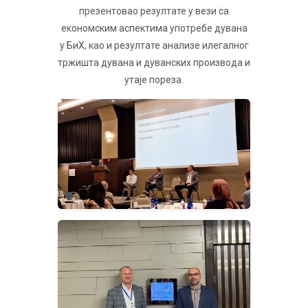
презентовао резултате у вези са
економским аспектима употребе дувана
у БиХ, као и резултате анализе илегалног
тржишта дувана и дуванских производа и
утаје пореза.