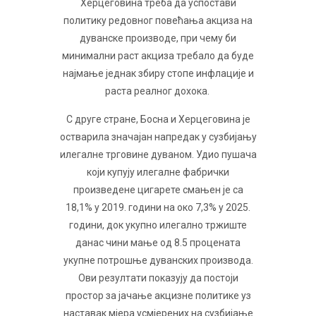
Херцеговина треба да успостави
политику редовног повећања акциза на
дуванске производе, при чему би
минимални раст акциза требало да буде
најмање једнак збиру стопе инфлације и
раста реалног дохока.
С друге стране, Босна и Херцеговина је
остварила значајан напредак у сузбијању
илегалне трговине дуваном. Удио пушача
који купују илегалне фабрички
произведене цигарете смањен је са
18,1% у 2019. години на око 7,3% у 2025.
години, док укупно илегално тржиште
данас чини мање од 8.5 процената
укупне потрошње дуванских производа.
Ови резултати показују да постоји
простор за јачање акцизне политике уз
наставак мјера усмјерених на сузбијање