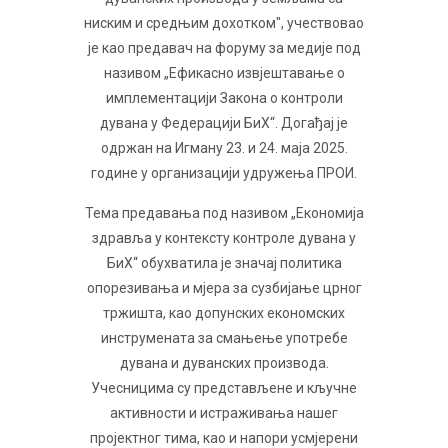
ниским и средњим дохотком", учествовао
је као предавач на форуму за медије под
називом „Ефикасно извјештавање о
имплементацији Закона о контроли
дувана у Федерацији БиХ“. Догађај је
одржан на Игману 23. и 24. маја 2025.
године у организацији удружења ПРОИ.
Тема предавања под називом „Економија
здравља у контексту контроле дувана у
БиХ“ обухватила је значај политика
опорезивања и мјера за сузбијање црног
тржишта, као допунских економских
инструмената за смањење употребе
дувана и дуванских производа.
Учесницима су представљене и кључне
активности и истраживања нашег
пројектног тима, као и напори усмјерени