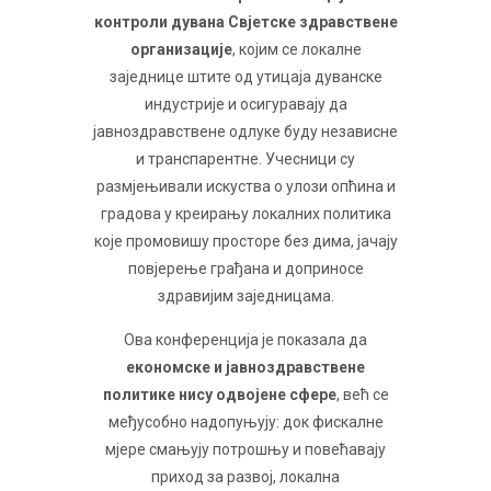
контроли дувана Свјетске здравствене
организације
, којим се локалне
заједнице штите од утицаја дуванске
индустрије и осигуравају да
јавноздравствене одлуке буду независне
и транспарентне. Учесници су
размјењивали искуства о улози опћина и
градова у креирању локалних политика
које промовишу просторе без дима, јачају
повјерење грађана и доприносе
здравијим заједницама.
Ова конференција је показала да
економске и јавноздравствене
политике нису одвојене сфере
, већ се
међусобно надопуњују: док фискалне
мјере смањују потрошњу и повећавају
приход за развој, локална