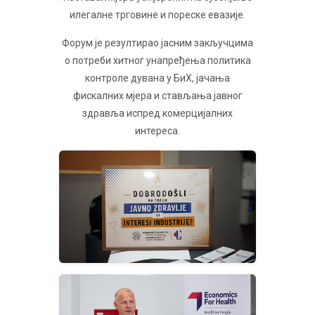
илегалне трговине и пореске евазије.
Форум је резултирао јасним закључцима
о потреби хитног унапређења политика
контроле дувана у БиХ, јачања
фискалних мјера и стављања јавног
здравља испред комерцијалних
интереса.