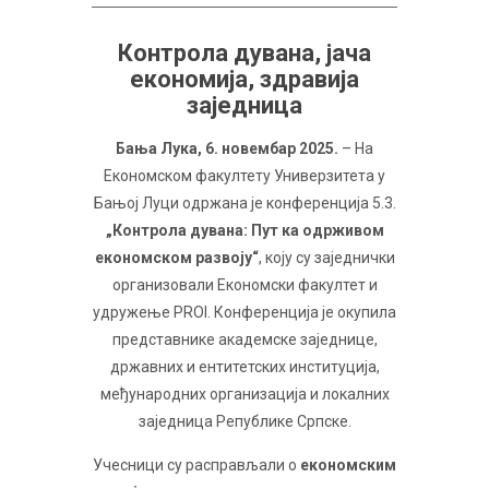
Контрола дувана, јача
економија, здравија
заједница
Бања Лука, 6. новембар 2025.
– На
Економском факултету Универзитета у
Бањој Луци одржана је конференција 5.3.
„Контрола дувана: Пут ка одрживом
економском развоју“
, коју су заједнички
организовали Економски факултет и
удружење PROI. Конференција је окупила
представнике академске заједнице,
државних и ентитетских институција,
међународних организација и локалних
заједница Републике Српске.
Учесници су расправљали о
економским