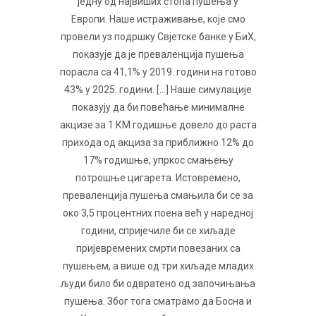
једну од највиших стопа пушења у
Европи. Наше истраживање, које смо
провели уз подршку Свјетске банке у БиХ,
показује да је преваленција пушења
порасла са 41,1% у 2019. години на готово
43% у 2025. години. [...] Наше симулације
показују да би повећање минималне
акцизе за 1 КМ годишње довело до раста
прихода од акциза за приближно 12% до
17% годишње, упркос смањењу
потрошње цигарета. Истовремено,
преваленција пушења смањила би се за
око 3,5 процентних поена већ у наредној
години, спријечиле би се хиљаде
пријевремених смрти повезаних са
пушењем, а више од три хиљаде младих
људи било би одвратено од започињања
пушења. Због тога сматрамо да Босна и