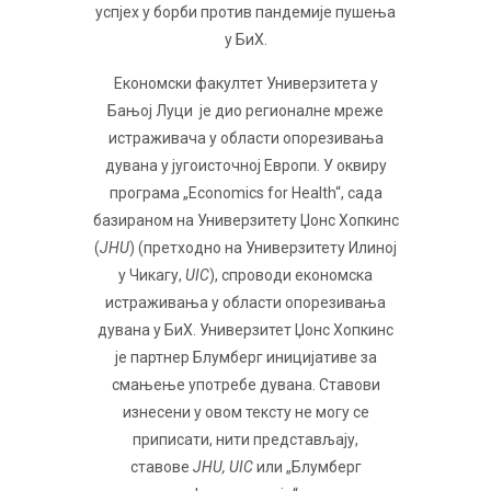
успјех у борби против пандемије пушења
у БиХ.
Економски факултет Универзитета у
Бањој Луци је дио регионалне мреже
истраживача у области опорезивања
дувана у југоисточној Европи. У оквиру
програма „Economics for Health“, сада
базираном на Универзитету Џонс Хопкинс
(
JHU
) (претходно на Универзитету Илиној
у Чикагу,
UIC
), спроводи економска
истраживања у области опорезивања
дувана у БиХ. Универзитет Џонс Хопкинс
је партнер Блумберг иницијативе за
смањење употребе дувана. Ставови
изнесени у овом тексту не могу се
приписати, нити представљају,
ставове
JHU, UIC
или „Блумберг