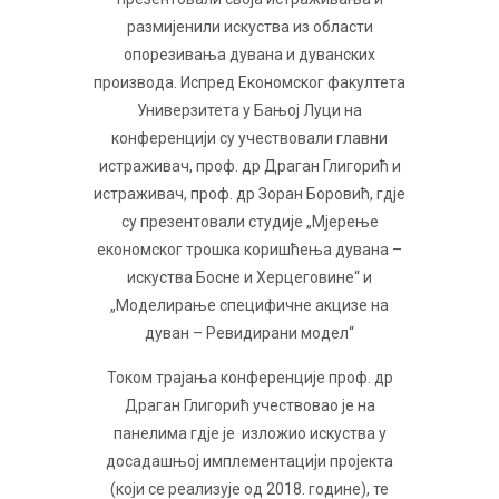
размијенили искуства из области
опорезивања дувана и дуванских
производа. Испред Економског факултета
Универзитета у Бањој Луци на
конференцији су учествовали главни
истраживач, проф. др Драган Глигорић и
истраживач, проф. др Зоран Боровић, гдје
су презентовали студије „Мјерење
економског трошка коришћења дувана –
искуства Босне и Херцеговине“ и
„Моделирањe специфичне акцизе на
дуван – Ревидирани модел“
Током трајања конференције проф. др
Драган Глигорић учествовао је на
панелима гдје је изложио искуства у
досадашњој имплементацији пројекта
(који се реализује од 2018. године), те