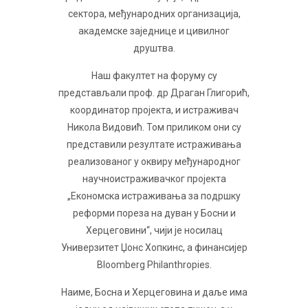
сектора, међународних организација,
академске заједнице и цивилног
друштва.
Наш факултет на форуму су
представљали проф. др Драган Глигорић,
координатор пројекта, и истраживач
Никола Видовић. Том приликом они су
представили резултате истраживања
реализованог у оквиру међународног
научноистраживачког пројекта
„Економска истраживања за подршку
реформи пореза на дуван у Босни и
Херцеговини“, чији је носилац
Универзитет Џонс Хопкинс, а финансијер
Bloomberg Philanthropies.
Наиме, Босна и Херцеговина и даље има