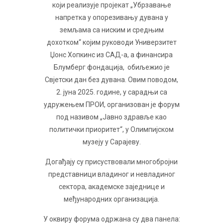
који реализује пројекат „Убрзавање
напретка у опорезивању дувана у
земљама са ниским и средњим
дохотком“ којим руководи Универзитет
Џонс Хопкинс из САД-а, а финансира
Блумберг фондација, обиљежио је
Свјетски дан без дувана. Овим поводом,
2. јуна 2025. године, у сарадњи са
удружењем ПРОИ, организован је форум
под називом „Јавно здравље као
политички приоритет“, у Олимпијском
музеју у Сарајеву.
Догађају су присуствовали многобројни
представници владиног и невладиног
сектора, академске заједнице и
међународних организација.
У оквиру форума одржана су два панела: