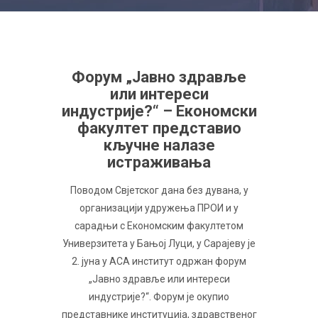
Форум „Јавно здравље
или интереси
индустрије?“ – Економски
факултет представио
кључне налазе
истраживања
Поводом Свјетског дана без дувана, у
организацији удружења ПРОИ и у
сарадњи с Економским факултетом
Универзитета у Бањој Луци, у Сарајеву је
2. јуна у АСА институт одржан форум
„Јавно здравље или интереси
индустрије?“. Форум је окупио
представнике институција, здравственог