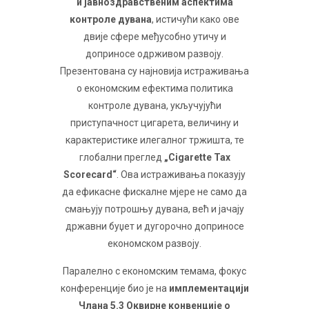
и јавноздравственим аспектима
контроле дувана
, истичући како ове
двије сфере међусобно утичу и
доприносе одрживом развоју.
Презентована су најновија истраживања
о економским ефектима политика
контроле дувана, укључујући
приступачност цигарета, величину и
карактеристике илегалног тржишта, те
глобални преглед
„Cigarette Tax
Scorecard“
. Ова истраживања показују
да ефикасне фискалне мјере не само да
смањују потрошњу дувана, већ и јачају
државни буџет и дугорочно доприносе
економском развоју.
Паралелно с економским темама, фокус
конференције био је на
имплементацији
Члана 5.3 Оквирне конвенције о