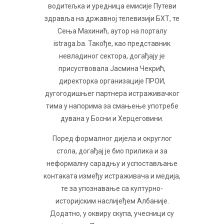
водитељка и уредница емисије Путеви
здравља на државној телевизији БХТ, те
Сења Махинић, аутор на порталу
istraga.ba. Такође, као представник
невладиног сектора, догађају је
присуствовала Јасмина Чекрић,
директорка организације ПРОИ,
дугогодишњег партнера истраживачког
тима у напорима за смањење употребе
дувана у Босни и Херцеговини.
Поред формалног дијела и округлог
стола, догађај је био прилика и за
неформалну сарадњу и успостављање
контаката између истраживача и медија,
те за упознавање са културно-
историјским наслијеђем Албаније.
Додатно, у оквиру скупа, учесници су