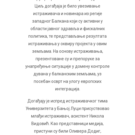
Циљ догађаја је било увезивање
истраживача и новинара из регије
западног Балкана који су активни у
области јавног здравља и фискалних
политика, те представљање резултата
истраживања у оквиру пројекта у овим
земљама. На основу истраживања,
презентоване су и препоруке за
унапређење ситуације у домену контроле
дувана у балканским земљама, уз
посебан осврт на улогу европских
интеграција.
Догађају је испред истраживачког тима
Универзитета у Бањој Луци присуствовао
млађи истраживач, асистент Никола
Видовић. Као представници медија,
пристуни су били Оливера Додиг,