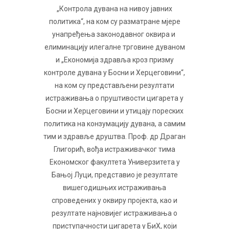
„Контрола дувана на нивоу јавних
политика“, на ком су разматране мјере
унапређења законодавног оквира и
елиминацију илегалне трговине дуваном
и „Економија здравља кроз призму
контроле дувана у Босни и Херцеговини“,
на ком су представљени резултати
истраживања о пруштивости цигарета у
Босни и Херцеговини и утицају пореских
политика на конзумацију дувана, а самим
тим и здравље друштва. Проф. др Драган
Глигорић, вођа истраживачког тима
Економског факултета Универзитета у
Бањој Луци, представио је резултате
вишегодишњих истраживања
спроведених у оквиру пројекта, као и
резултате најновијег истраживања о
приступачности цигарета у БиХ, који