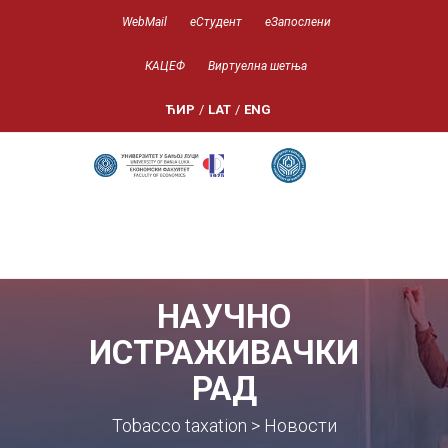
WebMail
еСтудент
еЗапослени
КАЦЕФ
Виртуелна шетња
ЋИР
/
LAT
/
ENG
НАУЧНО
ИСТРАЖИВАЧКИ
РАД
Tobacco taxation > Новости