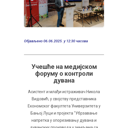
Објављено 06.06.2025. у 12:30 часова
Учешће на медијском
форуму о контроли
дувана
Асистент и млађи истраживач Никола
Видовић, у својству представника
Економског факултета Универзитета у
Бањој Луци и пројекта "Убрзавање
напретка у опорезивању дувана и
дуванских производа у земљама са