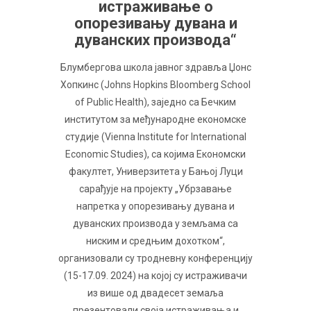
истраживање о
опорезивању дувана и
дуванских производа“
Блумбергова школа јавног здравља Џонс
Хопкинс (Johns Hopkins Bloomberg School
of Public Health), заједно са Бечким
институтом за међународне економске
студије (Vienna Institute for International
Economic Studies), са којима Економски
факултет, Универзитета у Бањој Луци
сарађује на пројекту „Убрзавање
напретка у опорезивању дувана и
дуванских производа у земљама са
ниским и средњим дохотком“,
организовали су тродневну конференцију
(15-17.09. 2024) на којој су истраживачи
из више од двадесет земаља
презентовали своја истраживања и