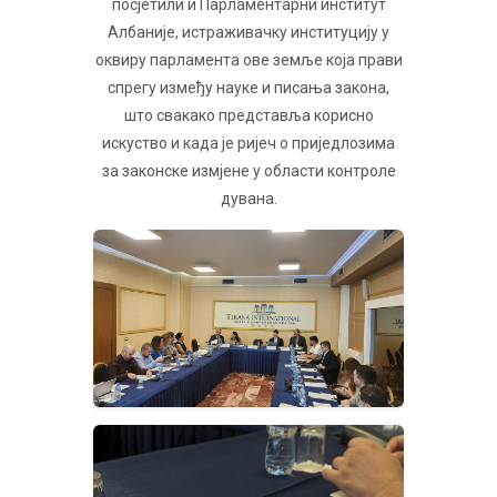
посјетили и Парламентарни институт
Албаније, истраживачку институцију у
оквиру парламента ове земље која прави
спрегу између науке и писања закона,
што свакако представља корисно
искуство и када је ријеч о приједлозима
за законске измјене у области контроле
дувана.