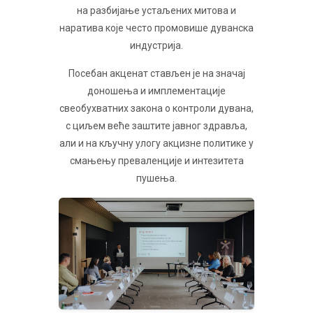
на разбијање устаљених митова и
наратива које често промовише дуванска
индустрија.
Посебан акценат стављен је на значај
доношења и имплементације
свеобухватних закона о контроли дувана,
с циљем веће заштите јавног здравља,
али и на кључну улогу акцизне политике у
смањењу преваленције и интезитета
пушења.