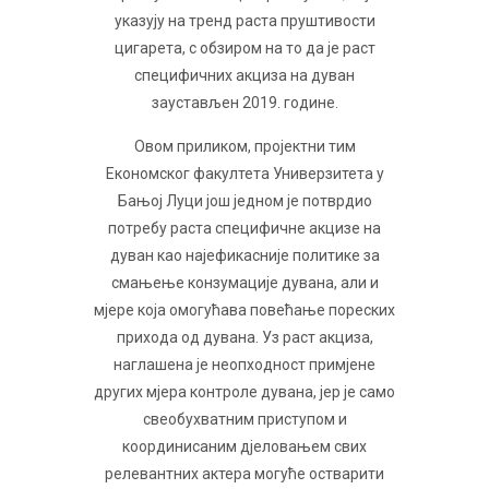
указују на тренд раста пруштивости
цигарета, с обзиром на то да је раст
специфичних акциза на дуван
заустављен 2019. године.
Овом приликом, пројектни тим
Економског факултета Универзитета у
Бањој Луци још једном је потврдио
потребу раста специфичне акцизе на
дуван као најефикасније политике за
смањење конзумације дувана, али и
мјере која омогућава повећање пореских
прихода од дувана. Уз раст акциза,
наглашена је неопходност примјене
других мјера контроле дувана, јер је само
свеобухватним приступом и
координисаним дјеловањем свих
релевантних актера могуће остварити