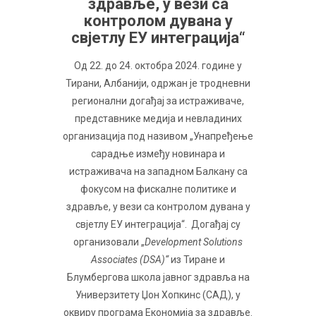
здравље, у вези са
контролом дувана у
свјетлу ЕУ интеграција“
Од 22. до 24. октобра 2024. године у
Тирани, Албанији, одржан је тродневни
регионални догађај за истраживаче,
представнике медија и невладиних
организација под називом „Унапређење
сарадње између новинара и
истраживача на западном Балкану са
фокусом на фискалне политике и
здравље, у вези са контролом дувана у
свјетлу ЕУ интеграција“. Догађај су
организовали „
Development Solutions
Associates (DSA)
“
из Тиране и
Блумбергова школа јавног здравља на
Универзитету Џон Хопкинс (САД), у
оквиру програма Економија за здравље.