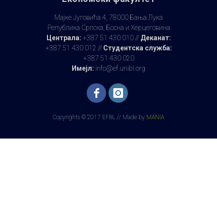
Мајке Југовића 4, 78000 Бања Лука
Република Српска, Босна и Херцеговина
Централа:
+387 51 430 010 //
Деканат:
+387 51 430 012 //
Студентска служба:
+387 51 430 020
Имејл:
info@ef.unibl.org
Copyrights © 2017 EFBL // Made by
MANIA