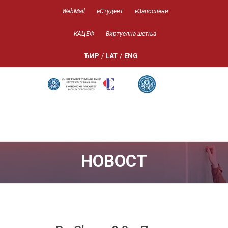
WebMail
еСтудент
еЗапослени
КАЦЕФ
Виртуелна шетња
ЋИР
/
LAT
/
ENG
НОВОСТ