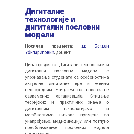
Дигиталне
технологије и
дигитални пословни
модели
Носилац предмета:
др Богдан
Убипариповић
, доцент
Циљ предмета Дигитале технологије и
дигитални пословни модели је
упознавање студената са особеностима
актуелне дигиталне ере и њеним
непосредним утицајем на пословање
савремених организација. Стицање
теоријских и практичних знања о
дигиталним технологијама и
могућностима њихове примјене за
унапређење, модификацију или потпуно
преобликовање пословних модела
организација.