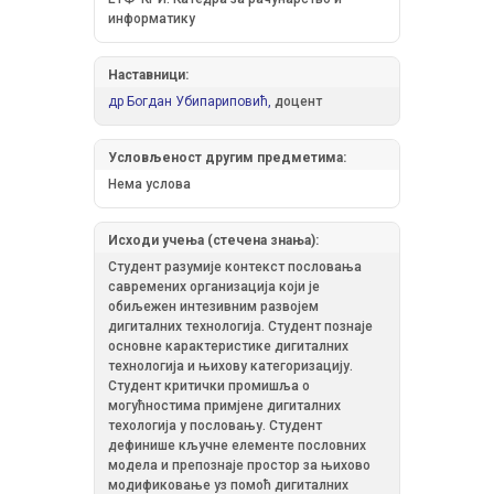
информатику
Наставници:
др Богдан Убипариповић,
доцент
Условљеност другим предметима:
Нема условa
Исходи учења (стечена знања):
Студент разумије контекст пословања
савремених организација који је
обиљежен интезивним развојем
дигиталних технологија. Студент познаје
основне карактеристике дигиталних
технологија и њихову категоризацију.
Студент критички промишља о
могућностима примјене дигиталних
техологија у пословању. Студент
дефинише кључне елементе пословних
модела и препознаје простор за њихово
модификовање уз помоћ дигиталних