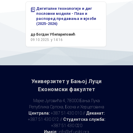
Дигиталне технологије и диг
пословни модели - План и
распоред предавања и вјезби
(2025-2026)
др Богдан Убипариповић
09.10.2025. у 14:16
Универзитет у Бањoj Луци
Економски факултет
Мајке Југовића 4, 78000 Бања Лука
Република Српска, Босна и Херцеговина
Централа:
+387 51 430 010 //
Деканат:
+387 51 430 012 //
Студентска служба:
+387 51 430 020
Имејл:
info@ef.unibl.org