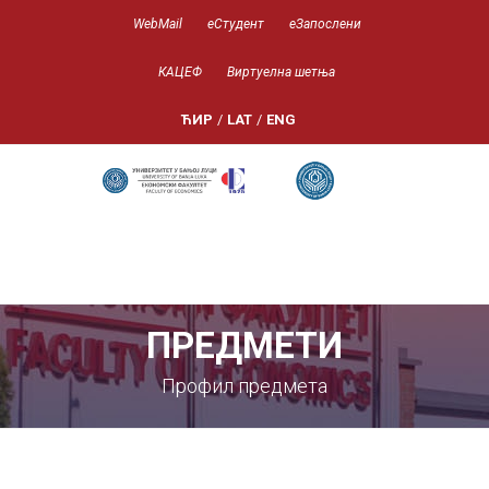
WebMail
еСтудент
еЗапослени
КАЦЕФ
Виртуелна шетња
ЋИР
/
LAT
/
ENG
ПРЕДМЕТИ
Профил предмета