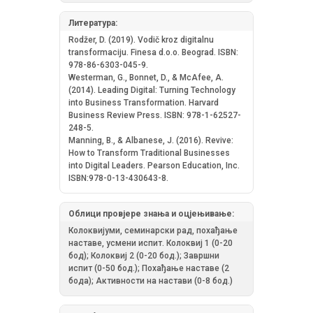
Литература:
Rodžer, D. (2019). Vodič kroz digitalnu
transformaciju. Finesa d.o.o. Beograd. ISBN:
978-86-6303-045-9.
Westerman, G., Bonnet, D., & McAfee, A.
(2014). Leading Digital: Turning Technology
into Business Transformation. Harvard
Business Review Press. ISBN: 978-1-62527-
248-5.
Manning, B., & Albanese, J. (2016). Revive:
How to Transform Traditional Businesses
into Digital Leaders. Pearson Education, Inc.
ISBN:978-0-13-430643-8.
Облици провјере знања и оцјењивање:
Колоквијуми, семинарски рад, похађање
наставе, усмени испит. Колоквиј 1 (0-20
бод); Колоквиј 2 (0-20 бод.); Завршни
испит (0-50 бод.); Похађање наставе (2
бода); Активности на настави (0-8 бод.)