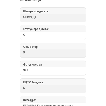
Шифра предмета:
ОПИ24ДТ
Статус предмета:
О
Семестар:
5.
Фонд часова:
3+2
ЕЦТС бодова:
6
Катедра:
ЕТФ-КРИ: Катедра за рачунарство и