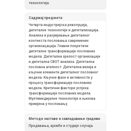
технологија.
Садржај предмета:
Четврта индустријска револуција,
дигиталне технологије и дигитализација.
Анализа и разумјевање дигиталног
контекста пословања савремених
организацација. Главни покретачи
дигиталне трансформације пословних
модела. Дигитална зрелост организације
и дигитална СВОТ анализа. Дигитална
пословна агилност. Дигитална визија и
кључни елементи дигиталног пословног
модела. Кључне фазе и активности у
процесу трансформације пословних
модела. Критични фактори успјеха
трансформације пословних модела.
Мултимедијалне технологије и њихова
примјена у пословању.
Методе наставе и савладавање градива:
Предавања, вјежбе и студије случаја.