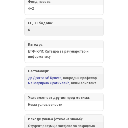
Фонд часова:
4+2
ЕЦТС бодова:
6
Катедра:
ЕТФ-КРИ: Катедра за рачунарство и
информатику
Наставници:
др Драгољуб Крнета,
ванредни професор
ма Маријана Драгичевић,
виши асистент
Условљеност другим предметима:
Нема условљености
Исходи учења (стечена знања):
Студент разумије захтјеве за подацима.