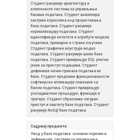
Студент разумије архитектуру и
компоненте система за управљање
базама података. Студент анализира
захтјеве корисника код пројектовања
база података. Студент разумије
нормализацију података. Студент
идентификује ентитете и атрибуте модела
података, примарне и стране кључеве.
Студент графички илуструје модел
података. Студент разумије шеме базе
података. Студент примјењује SQL упитни
језик за приступ подацима. Студент
дефинише начин приказа података из
базе. Студент предлаже функционалности
софтверске апликације повезане са
базом података. Студент примјењује
ускладиштене процедуре, функције и
тригере. Студент образлаже сигуран
приступ и заштиту базе података. Студент
разумије NoSql базе података.
Садржај предмета:
Увод у базе података: основни појмови и
дефиниције, системи за управљање