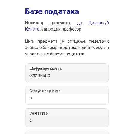
Базе података
Носилац предмета:
др Драгољуб
Крнета
, ванредни професор
Циљ предмета је стицање темељних
знања о базама података и системима за
управљање базама података.
Шифра предмета:
О2018ИБПО
Статус предмета:
О
Семестар:
6.