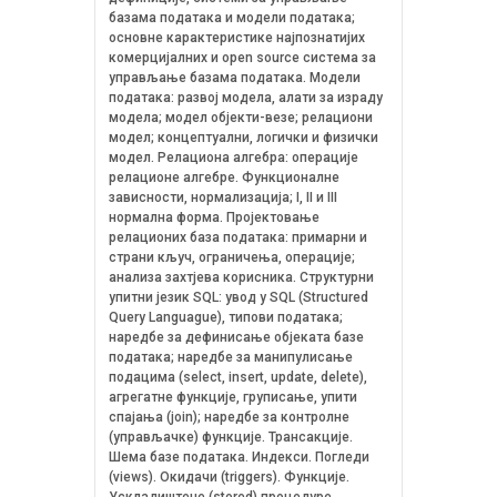
базама података и модели података;
основне карактеристике најпознатијих
комерцијалних и open source система за
управљање базама података. Модели
података: развој модела, алати за израду
модела; модел објекти-везе; релациони
модел; концептуални, логички и физички
модел. Релациона алгебра: операције
релационе алгебре. Функционалне
зависности, нормализација; I, II и III
нормална форма. Пројектовање
релационих база података: примарни и
страни кључ, ограничења, операције;
анализа захтјева корисника. Структурни
упитни језик SQL: увод у SQL (Structured
Query Languague), типови података;
наредбе за дефинисање објеката базе
података; наредбe за манипулисање
подацима (select, insert, update, delete),
агрегатне функције, груписање, упити
спајања (join); наредбе за контролне
(управљачке) функције. Трансакције.
Шема базе података. Индекси. Погледи
(views). Окидачи (triggers). Функције.
Ускладиштене (stored) процедуре.