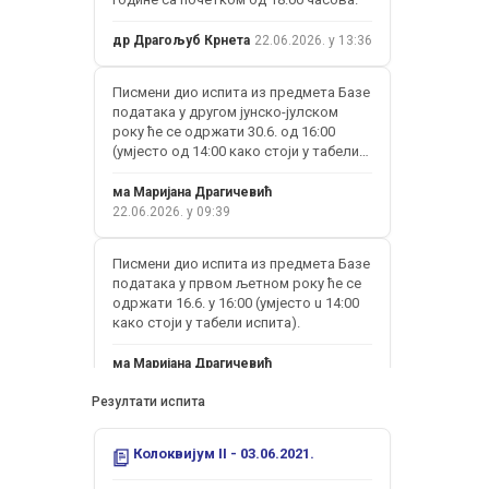
др Драгољуб Крнета
22.06.2026. у 13:36
Писмени дио испита из предмета Базе
података у другом јунско-јулском
року ће се одржати 30.6. од 16:00
(умјесто од 14:00 како стоји у табели
испита).
ма Маријана Драгичевић
22.06.2026. у 09:39
Писмени дио испита из предмета Базе
података у првом љетном року ће се
одржати 16.6. у 16:00 (умјесто u 14:00
како стоји у табели испита).
ма Маријана Драгичевић
11.06.2026. у 10:48
Резултати испита
Усмени испит из предмета Базе
Колоквијум II - 03.06.2021.
података ће се одржати 19.05.2026. г.
са почетком од 18:00 часова.