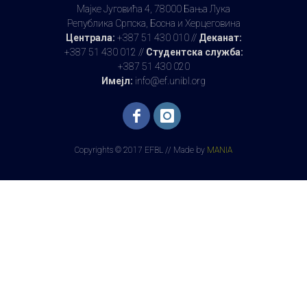
података ће се одржати 24.03.2026. г.
Мајке Југовића 4, 78000 Бања Лука
са почетком од 16:30 часова.
Република Српска, Босна и Херцеговина
Централа:
+387 51 430 010 //
Деканат:
др Драгољуб Крнета
24.03.2026. у 13:12
+387 51 430 012 //
Студентска служба:
+387 51 430 020
Предавања из предмета Базе
Имејл:
info@ef.unibl.org
података ће се одржати 17.03.2026. г.
са почетком од 16:30 часова.
др Драгољуб Крнета
17.03.2026. у 13:36
Copyrights © 2017 EFBL // Made by
MANIA
Предавања из предмета Базе
података ће се одржати 24.02.2026. г.
са почетком од 17:00 часова.
др Драгољуб Крнета
24.02.2026. у 15:02
Усмени испит из предмета Базе
података ће се одржати 17.02.2026. г.
са почетком од 17:30 часова.
др Драгољуб Крнета
11.02.2026. у 19:35