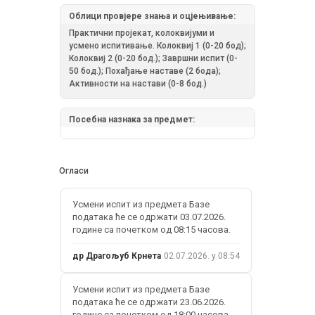
Облици провјере знања и оцјењивање:
Практични пројекат, колоквијуми и
усмено испитивање. Колоквиј 1 (0-20 бод);
Колоквиј 2 (0-20 бод.); Завршни испит (0-
50 бод.); Похађање наставе (2 бода);
Активности на настави (0-8 бод.)
Посебна назнака за предмет:
Огласи
Усмени испит из предмета Базе
података ће се одржати 03.07.2026.
године са почетком од 08:15 часова.
др Драгољуб Крнета
02.07.2026. у 08:54
Усмени испит из предмета Базе
података ће се одржати 23.06.2026.
године са почетком од 18:00 часова.