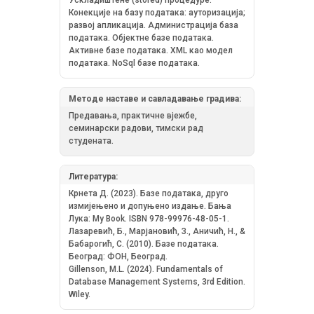
Конекције на базу података: ауторизација;
развој апликација. Администрација база
података. Објектне базе података.
Активне базе података. XML као модел
података. NoSql базе података.
Методе наставе и савладавање градива:
Предавања, практичне вјежбе,
семинарски радови, тимски рад
студената.
Литература:
Крнета Д. (2023). Базе података, друго
измијењено и допуњено издање. Бања
Лука: My Book. ISBN 978-99976-48-05-1.
Лазаревић, Б., Марјановић, З., Аничић, Н., &
Бабарогић, С. (2010). Базе података.
Београд: ФОН, Београд.
Gillenson, M.L. (2024). Fundamentals of
Database Management Systems, 3rd Edition.
Wiley.