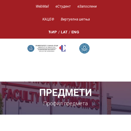
WebMail
еСтудент
еЗапослени
КАЦЕФ
Виртуелна шетња
ЋИР
/
LAT
/
ENG
ПРЕДМЕТИ
Профил предмета