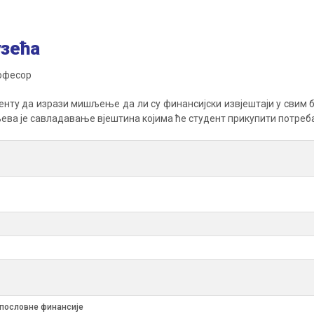
узећа
рофесор
нту да изрази мишљење да ли су финансијски извјештаји у свим 
ева је савладавање вјештина којима ће студент прикупити потре
 пословне финансије