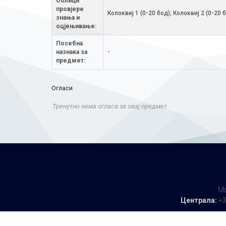
Облици
провјере
Колоквиј 1 (0-20 бод); Колоквиј 2 (0-2
знања и
оцјењивање:
Посебна
назнака за
-
предмет:
Огласи
Тренутно нема огласа за овај предмет.
Ма
Централа:
+3