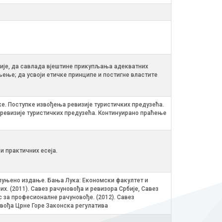
сије, да савлада вјештине прикупљања адекватних
ење; да усвоји етичке принципе и постигне властите
е. Поступке извођења ревизије туристичких предузећа.
 ревизије туристичких предузећа. Континуирано праћење
и практичних есеја.
 допуњено издање. Бања Лука: Економски факултет и
. (2011). Савез рачуновођа и ревизора Србије, Савез
 за професионалне рачуновође. (2012). Савез
овођа Црне Горе Законска регулатива