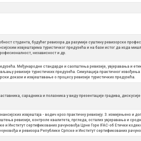
обност студента, будућег ревизора да разумије суштину ревизорске профе
сијским извјештајима туристичког предузећа и на бази истог да изда мишљ
 професионалност, независност и др.
едузећа. Међународне стандарде и саопштења ревизије, увјеравања и етик
бављању ревизије туристичких предузећа. Симулација практичног извођења
рски докази и извјештавање о процесу ревизије туристичких предузећа.
наставника, сарадника и полазника у виду презентације градива, дискусије 
 финансијских извјештаја - водич кроз практичну ревизију. 3. измијењено и
ења ревизије, контроле квалитета, пргледа, осталих увјеравања и сродних
ке и Институт сертификованих рачуновођа Црне Горе IFAC-об Етички кодекс
рачуновођа и ревизора Републике Српске и Институт сертификованих рачун