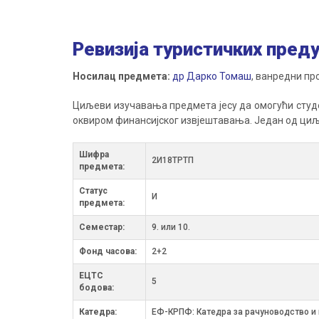
Ревизија туристичких пред
Носилац предмета:
др Дарко Томаш
, ванредни п
Циљеви изучавања предмета јесу да омогући студе
оквиром финансијског извјештавања. Један од циљ
Шифра
2И18ТРТП
предмета:
Статус
И
предмета:
Семестар:
9. или 10.
Фонд часова:
2+2
ЕЦТС
5
бодова:
Катедра:
ЕФ-КРПФ: Катедра за рачуноводство и