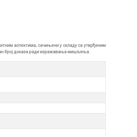
битним аспектима, сачињени у складу са утврђеним
бан број доказа ради изражавања мишљења.