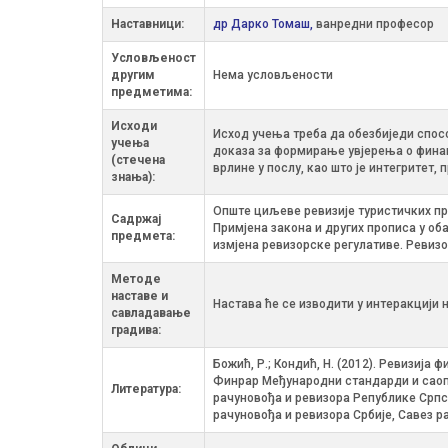
Наставници:
др Дарко Томаш,
ванредни професор
Условљеност
другим
Нема условљености
предметима:
Исходи
Исход учења треба да обезбиједи спос
учења
доказа за формирање увјерења о финан
(стечена
врлине у послу, као што је интегритет,
знања):
Опште циљеве ревизије туристичких пр
Садржај
Примјена закона и других прописа у о
предмета:
измјена ревизорске регулативе. Ревизо
Методе
наставе и
Настава ће се изводити у интеракцији 
савладавање
градива:
Божић, Р.; Кондић, Н. (2012). Ревизија
Финрар Међународни стандарди и саопшт
Литература:
рачуновођа и ревизора Републике Српс
рачуновођа и ревизора Србије, Савез 