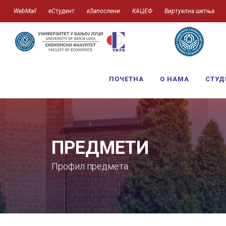
WebMail
еСтудент
еЗапослени
КАЦЕФ
Виртуелна шетња
ПОЧЕТНА
О НАМА
СТУД
ПРЕДМЕТИ
Профил предмета