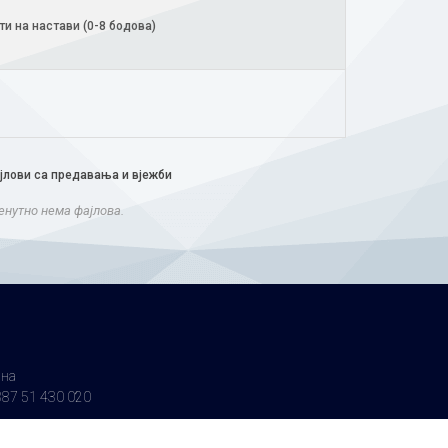
ти на настави (0-8 бодова)
јлови са предавања и вјежби
енутно нема фајлова.
ина
87 51 430 020