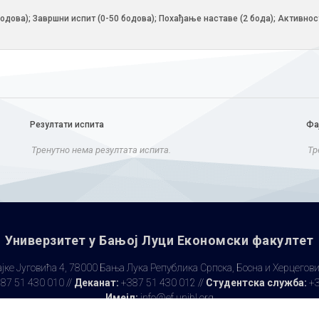
0 бодова); Завршни испит (0-50 бодова); Похађање наставе (2 бода); Активнос
Резултати испита
Фа
Тренутно нема резултата испита.
Тр
Универзитет у Бањoj Луци Економски факултет
јке Југовића 4, 78000 Бања Лука Република Српска, Босна и Херцегов
87 51 430 010 //
Деканат:
+387 51 430 012 //
Студентска служба:
+3
Имејл:
info@ef.unibl.org