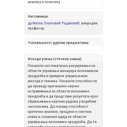
анализу и политику
Наставници:
др Матеа Златковић Радаковић,
ванредни
професор
Условљеност другим предметима:
Исходи учења (стечена знања):
Показати систематично разумјевање из
области управања менаџера економиком
предузећа и примјене управљачких
меотда и техника. Показати способности
да проведу ориганално научно
истраживање из области економике
предузећа и да представе резултате кроз
објављивање научних радова у водећим
часописима. Да покажу способност
критичке анализе, процјене и синтезе
нових и сложених идеја из области
управљања економике предузећа. Да се
оспособе за рад у истраживачким