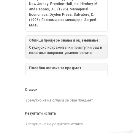
New Jersey: Prentice-Hall, Inc. Hirchey, M.
and Pappas, J.L. (1995). Managerial
Economics. Dryden Press. Salvatore, D.
(1996). Економија за менаџере. Загреб:
МАТЕ.
Облици провјере знања и оцјењивање:
Студијско истраживачки приступни рад и
полагање завршног усменог испита.
Посебна назнака за предмет:
Огласи
Тренутно нема огласа за овај предмет.
Резултати испита
Тренутно нема резултата испита.