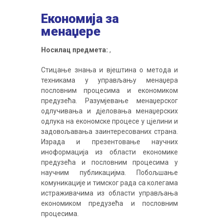
Економија за
менаџере
Носилац предмета:
,
Стицање знања и вјештина о метода и
техникама у управљању менаџера
пословним процесима и економиком
предузећа. Разумјевање менаџерског
одлучивања и дјеловања менаџерских
одлука на економске процесе у цјелини и
задовољавања заинтересованих страна.
Израда и презентовање научних
иноформација из области економике
предузећа и пословним процесима у
научним публикацијма. Побољшање
комуникације и тимског рада са колегама
истраживачима из области управљања
економиком предузећа и пословним
процесима.