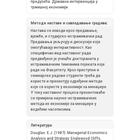
предузећа. Државна интервенција у
тржишној економији.
Методе наставе и савладавање градива:
Настава се изводи кроз предавање,
вјежбе, и студијско-истраживачки рад.
Предавања укључују и дискусије које
омогућавају интерактивност. Као
специфичан вид наставног рада
предвиђено је учешће доктораната у
истраживачким тимовима појеката које
раде на Факултету. Кроз приступне и
семиарске радове студенти треба да
користе и презентују одређене методе
које се користе у економији за менаџере.
У току наставног процеса презентоваће
се примјена научно-истраживачких
метода из економије за менаџере у
водећим часописима.
Литература:
Douglas. E.J. (1987). Managerial Economics.
Analysis and Strategy. Englewood Cliffs,