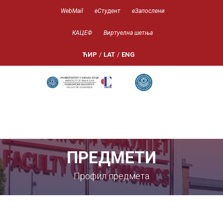
WebMail
еСтудент
еЗапослени
КАЦЕФ
Виртуелна шетња
ЋИР
/
LAT
/
ENG
ПРЕДМЕТИ
Профил предмета