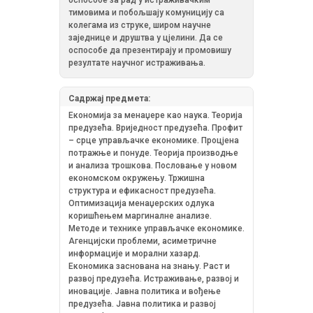
тимовима и побољшају комуницију са
колегама из струке, широм научне
заједнице и друштва у цјелини. Да се
оспособе да презентирају и промовишу
резултате научног истраживања.
Садржај предмета:
Економија за менаџере као наука. Теорија
предузећа. Вриједност предузећа. Профит
– срце управљачке економике. Процјена
потражње и понуде. Теорија производње
и анализа трошкова. Пословање у новом
економском окружењу. Тржишна
структура и ефикасност предузећа.
Оптимизација менаџерских одлука
коришћењем маргиналне анализе.
Методе и технике управљачке економике.
Агенцијски проблеми, асиметричне
информације и морални хазард.
Економика заснована на знању. Раст и
развој предузећа. Истраживање, развој и
иновације. Јавна политика и вођење
предузећа. Јавна политика и развој