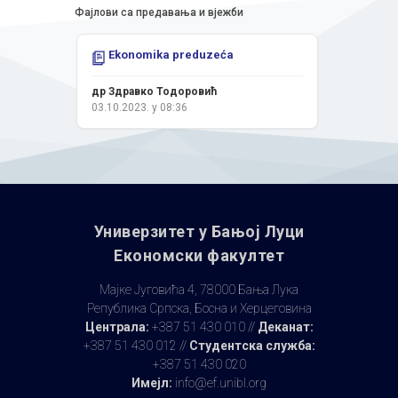
Фајлови са предавања и вјежби
Ekonomika preduzeća
др Здравко Тодоровић
03.10.2023. у 08:36
Универзитет у Бањoj Луци
Економски факултет
Мајке Југовића 4, 78000 Бања Лука
Република Српска, Босна и Херцеговина
Централа:
+387 51 430 010 //
Деканат:
+387 51 430 012 //
Студентска служба:
+387 51 430 020
Имејл:
info@ef.unibl.org