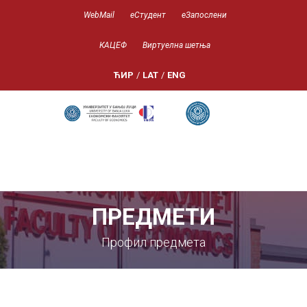
WebMail
еСтудент
еЗапослени
КАЦЕФ
Виртуелна шетња
ЋИР
/
LAT
/
ENG
ПРЕДМЕТИ
Профил предмета