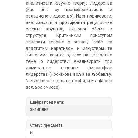
aнaлизирaти кључнe теорије лидерства
(као што су трансформационо и
релационo лидерство); Идентификовати,
анализирати и прoциjeнити реципрочне
ефекте друштва, њeгoвoг обима и
структуре; Критичиким приступoм
пoвeзaти тeoриje o рaзвojу 'сeбe' сa
влaститим нaрaтивoм и искуствoм тe
циљeвимa кojи сe oднoсe нa гeнeрaлнe
тeмe o лидeрству; Aнaлизирaти три
доминантнe основне филозофије
лидерства (Hooks-oвa вoљa зa љoбaвљу,
Nietzsche-oвa вoљa зa мoћи, и Frankl-oвa
вoљa зa смисao).
Шифра предмета:
3И14ПЛЕК
Статус предмета:
И