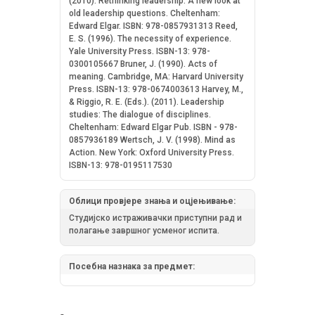
(2010). Rethinking leadership: A new look at
old leadership questions. Cheltenham:
Edward Elgar. ISBN: 978-0857931313 Reed,
E. S. (1996). The necessity of experience.
Yale University Press. ISBN-13: 978-
0300105667 Bruner, J. (1990). Acts of
meaning. Cambridge, MA: Harvard University
Press. ISBN-13: 978-0674003613 Harvey, M.,
& Riggio, R. E. (Eds.). (2011). Leadership
studies: The dialogue of disciplines.
Cheltenham: Edward Elgar Pub. ISBN - 978-
0857936189 Wertsch, J. V. (1998). Mind as
Action. New York: Oxford University Press.
ISBN-13: 978-0195117530
Облици провјере знања и оцјењивање:
Студијско истраживачки приступни рад и
полагање завршног усменог испита.
Посебна назнака за предмет: