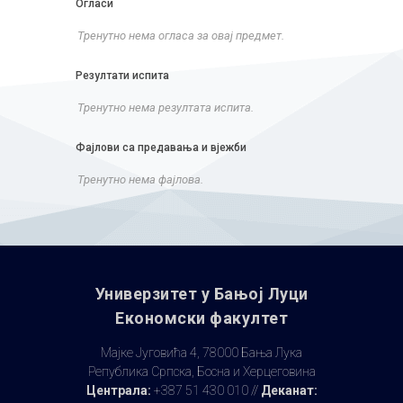
Огласи
Тренутно нема огласа за овај предмет.
Резултати испита
Тренутно нема резултата испита.
Фајлови са предавања и вјежби
Тренутно нема фајлова.
Универзитет у Бањoj Луци
Економски факултет
Мајке Југовића 4, 78000 Бања Лука
Република Српска, Босна и Херцеговина
Централа:
+387 51 430 010 //
Деканат: