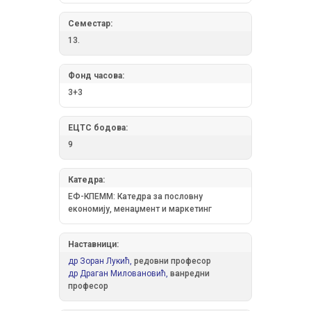
Семестар:
13.
Фонд часова:
3+3
ЕЦТС бодова:
9
Катедра:
ЕФ-КПЕММ: Катедра за пословну
економију, менаџмент и маркетинг
Наставници:
др Зоран Лукић,
редовни професор
др Драган Миловановић,
ванредни
професор