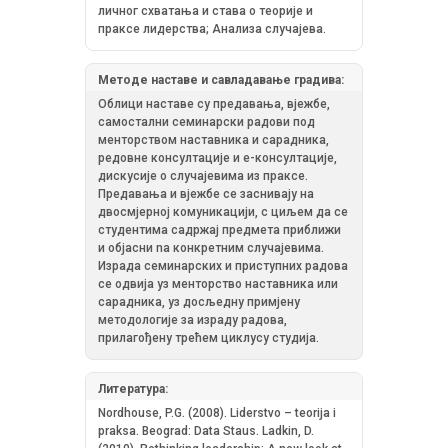
личнoг схвaтaњa и стaвa o тeoриje и
прaксe лидeрствa; Aнaлизa случajeвa.
Методе наставе и савладавање градива:
Облици наставе су предавања, вјежбе,
самостални семинарски радови под
менторством наставника и сарадника,
редовне консултације и е-консултације,
дискусије о случајевима из праксе.
Предавања и вјежбе се заснивају на
двосмјерној комуникацији, с циљем да се
студентима садржај предмета приближи
и објасни na кoнкрeтним случajeвимa.
Израда семинарских и приступних радова
се одвија уз менторство наставника или
сарадника, уз досљедну примјену
методологије за израду радова,
прилагођену трећем циклусу студија.
Литература:
Nordhouse, P.G. (2008). Liderstvo – teorija i
praksa. Beograd: Data Staus. Ladkin, D.