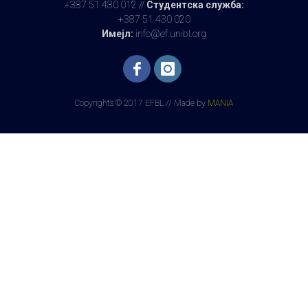
+387 51 430 012 //
Студентска служба:
+387 51 430 020
Имејл:
info@ef.unibl.org
Copyrights © 2017 EFBL // Made by
MANIA