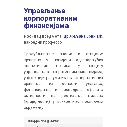
Управљање
корпоративним
финансијама
Носилац предмета:
др Жељана Јовичић
,
ванредни професор
Продубљивање знања и стицање
вјештина у примјени одговарајућих
аналитичких техника у процесу
управљања корпоративним финансијама,
у функцији разумијевања алтернативних
рјешења из области улагања,
финансирања и расподјеле ефеката
активности на достизање циљева
(вриједности) у конкретном пословном
окружењу.
Шифра предмета: