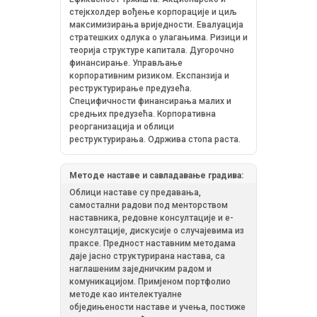
стејкхолдер вођење корпорације и циљ
максимизирања вриједности. Евалуација
стратешких одлука о улагањима. Ризици и
теорија структуре капитала. Дугорочно
финансирање. Управљање
корпоративним ризиком. Експанзија и
реструктурирањe предузећа.
Специфичности финансирања малих и
средњих предузећа. Корпоративна
реорганизација и облици
реструктурирања. Одржива стопа раста.
Методе наставе и савладавање градива:
Облици наставе су предавања,
самостални радови под менторством
наставника, редовне консултације и е-
консултације, дискусије о случајевима из
праксе. Предност наставним методама
даје јасно структурирана настава, са
наглашеним заједничким радом и
комуникацијом. Примјеном портфолио
методе као интелектуалне
обједињености наставе и учења, постиже