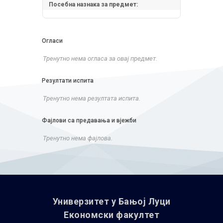
Посебна назнака за предмет:
Огласи
Тренутно нема огласа за овај предмет.
Резултати испита
Тренутно нема резултата испита.
Фајлови са предавања и вјежби
Тренутно нема фајлова.
Универзитет у Бањoj Луци
Економски факултет