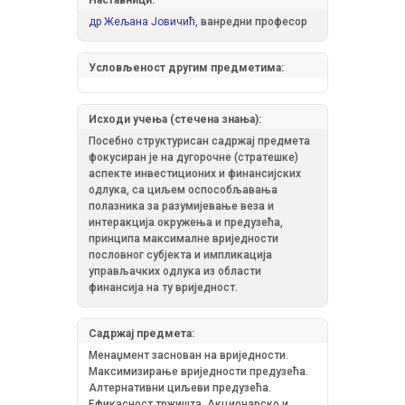
др Жељана Јовичић,
ванредни професор
Условљеност другим предметима:
Исходи учења (стечена знања):
Посебно структурисан садржај предмета
фокусиран је на дугорочне (стратешке)
аспекте инвестиционих и финансијских
одлука, са циљем оспособљавања
полазника за разумијевање веза и
интеракција окружења и предузећа,
принципа максималне вриједности
пословног субјекта и импликација
управљачких одлука из области
финансија на ту вриједност.
Садржај предмета:
Менаџмент заснован на вриједности.
Максимизирање вриједности предузећа.
Алтернативни циљеви предузећа.
Ефикасност тржишта. Акционарско и