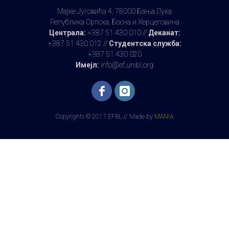
Мајке Југовића 4, 78000 Бања Лука
Република Српска, Босна и Херцеговина
Централа:
+387 51 430 010 //
Деканат:
+387 51 430 012 //
Студентска служба:
+387 51 430 020
Имејл:
info@ef.unibl.org
Copyrights © 2017 EFBL // Made by
MANIA