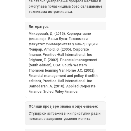
се стално унапређење процеса наставе и
омогућава полазницима брзо овладавање
техникама истраживања.
Литература:
Микеревић, Д. (2015). Корпоративне
финансије. Бања Лука: Економски
факултет Унивверзитета у Бањој Луци и
Финрар. Arnold, G. (2005). Corporate
finance. Prentice-Hall International. Inc
Brigham, E. (2002). Financial management .
(tenth edition), USA: South-Western
Thomson learning Van Horne J.C. (2002).
Financial management and policy. (twelfth
edition), Prentice-Hall International. Inc
Damodaran, A. (2010). Applied Corporate
Finance. 3rd ed. Wiley Finance.
Облици провјере знања и оцјењивање:
Студијско истраживачки приступни рад и
полагање завршног усменог испита.