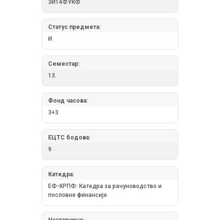
3И14ФУКФ
Статус предмета:
И
Семестар:
13.
Фонд часова:
3+3
ЕЦТС бодова:
9
Катедра:
ЕФ-КРПФ: Катедра за рачуноводство и
пословне финансије
Наставници: