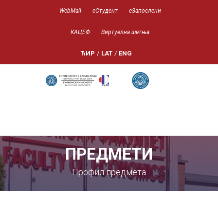
WebMail
еСтудент
еЗапослени
КАЦЕФ
Виртуелна шетња
ЋИР
/
LAT
/
ENG
ПРЕДМЕТИ
Профил предмета