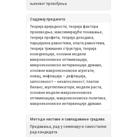
њиховог провођења.
Садржај предмета:
Теорија вриједности, теорија фактора
производње, максимирајуће понашање,
теорија профита, теорија доходака,
парцијална равнотежа, општа равнотежа,
теорија тржишних структура, теорија
конкуренције, основни модели
микроекономске оптимизације,
микроекономске интервенције државе,
основни макроекономски агрегати,
новац, инфлација – дефлација,
запосленост – незапосленост, платни
биланс, мултипликатори, модели раста,
основни модели макроекономске
оптимизације, макроекономске политике,
макроекономске интервенције државе.
Методе наставе и савладавање градива:
Предавања, рад у семинару и самостални
рад кандидата.