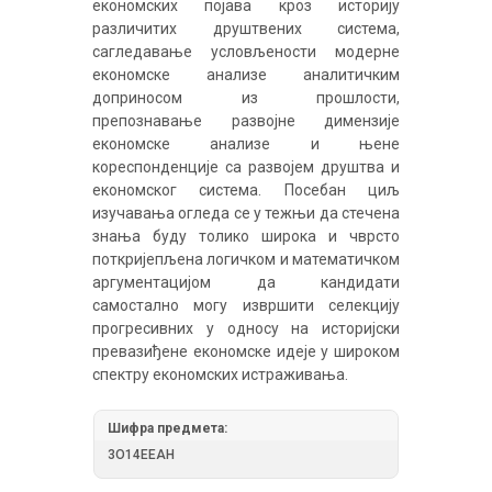
економских појава кроз историју
различитих друштвених система,
сагледавање условљености модерне
економске анализе аналитичким
доприносом из прошлости,
препознавање развојне димензије
економске анализе и њене
кореспонденције са развојем друштва и
економског система. Посебан циљ
изучавања огледа се у тежњи да стечена
знања буду толико широка и чврсто
поткријепљена логичком и математичком
аргументацијом да кандидати
самостално могу извршити селекцију
прогресивних у односу на историјски
превазиђене економске идеје у широком
спектру економских истраживања.
Шифра предмета:
3О14ЕЕАН