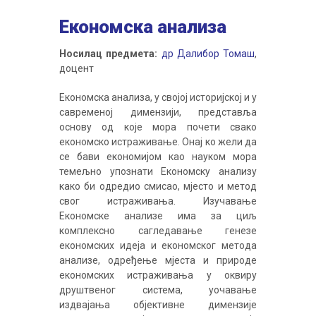
Економска анализа
Носилац предмета:
др Далибор Томаш
,
доцент
Економска анализа, у својој историјској и у
савременој димензији, представља
основу од које мора почети свако
економско истраживање. Онај ко жели да
се бави економијом као науком мора
темељно упознати Економску анализу
како би одредио смисао, мјесто и метод
свог истраживања. Изучавање
Економске анализе има за циљ
комплексно сагледавање генезе
економских идеја и економског метода
анализе, одређење мјеста и природе
економских истраживања у оквиру
друштвеног система, уочавање
издвајања објективне димензије