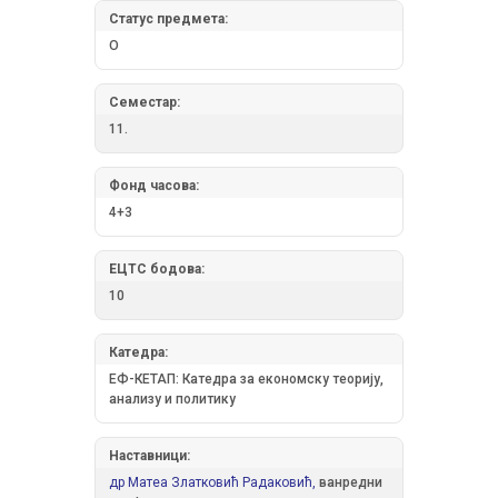
Статус предмета:
О
Семестар:
11.
Фонд часова:
4+3
ЕЦТС бодова:
10
Катедра:
ЕФ-КЕТАП: Катедра за економску теорију,
анализу и политику
Наставници:
др Матеа Златковић Радаковић,
ванредни