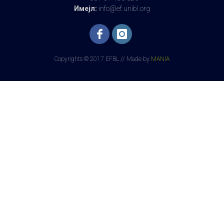
Имејл:
info@ef.unibl.org
Copyrights © 2017 EFBL // Made by
MANIA