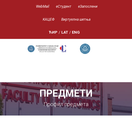
WebMail
еСтудент
еЗапослени
КАЦЕФ
Виртуелна шетња
ЋИР
/
LAT
/
ENG
ПРЕДМЕТИ
Профил предмета