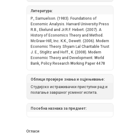
Литература:
P., Samuelson. (1983). Foundations of
Economic Analysis. Harvard University Press
R.B., Ekelund and Jr.R.F. Hebert. (2007). A
History of Economics Theory and Method.
McGraw-Hill, Inc. K.K., Dewett. (2006). Modern
Economic Theory. Shyam Lal Charitable Trust
J. E., Stiglitz and Hoff., K. (2008). Modern
Economic Theory and Development. World
Bank, Policy Research Working Paper 4478
Облици провјере знања и оцјењивање:
Студијско истраживачки приступни рад и
полагање завршног усменог испита.
Посебна назнака за предмет:
Огласи