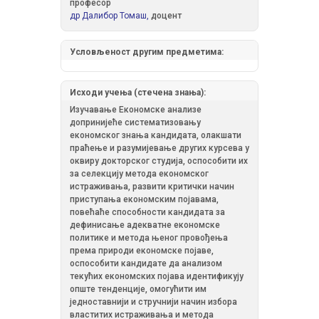
професор
др Далибор Томаш,
доцент
Условљеност другим предметима:
Исходи учења (стечена знања):
Изучавање Економске анализе
допринијеће систематизовању
економског знања кандидата, олакшати
праћење и разумијевање других курсева у
оквиру докторског студија, оспособити их
за селекцију метода економског
истраживања, развити критички начин
приступања економским појавама,
повећаће способности кандидата за
дефинисање адекватне економске
политике и метода њеног провођења
према природи економске појаве,
оспособити кандидате да анализом
текућих економских појава идентификују
опште тенденције, омогућити им
једноставнији и стручнији начин избора
властитих истраживања и метода