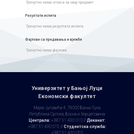
Тренутно нема огласа за овај предмет.
Резултати испита
Тренутно нема резултата испита.
Фајлови са предавања и вјежби
Тренутно нема фајлова.
Универзитет у Бањoj Луци
Економски факултет
Мајке Југовића 4, 78000 Бања Лука
Република Српска, Босна и Херцеговина
Централа:
+387 51 430 010 //
Деканат:
+387 51 430 012 //
Студентска служба:
+387 51 430 020