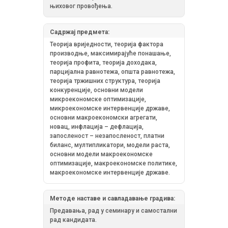
њиховог провођења.
Садржај предмета:
Теорија вриједности, теорија фактора
производње, максимирајуће понашање,
теорија профита, теорија доходака,
парцијална равнотежа, општа равнотежа,
теорија тржишних структура, теорија
конкуренције, основни модели
микроекономске оптимизације,
микроекономске интервенције државе,
основни макроекономски агрегати,
новац, инфлација – дефлација,
запосленост – незапосленост, платни
биланс, мултипликатори, модели раста,
основни модели макроекономске
оптимизације, макроекономске политике,
макроекономске интервенције државе.
Методе наставе и савладавање градива:
Предавања, рад у семинару и самостални
рад кандидата.