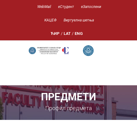
WebMail
еСтудент
еЗапослени
КАЦЕФ
Виртуелна шетња
ЋИР
/
LAT
/
ENG
ПРЕДМЕТИ
Профил предмета