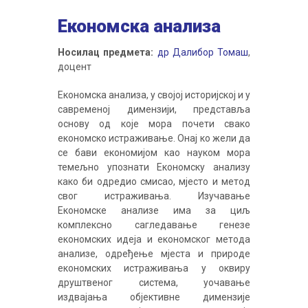
Економска анализа
Носилац предмета:
др Далибор Томаш
,
доцент
Економска анализа, у својој историјској и у
савременој димензији, представља
основу од које мора почети свако
економско истраживање. Онај ко жели да
се бави економијом као науком мора
темељно упознати Економску анализу
како би одредио смисао, мјесто и метод
свог истраживања. Изучавање
Економске анализе има за циљ
комплексно сагледавање генезе
економских идеја и економског метода
анализе, одређење мјеста и природе
економских истраживања у оквиру
друштвеног система, уочавање
издвајања објективне димензије