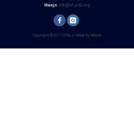
Имејл:
info@ef.unibl.org
Copyrights © 2017 EFBL // Made by
MANIA