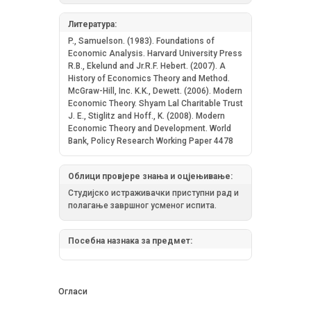
Литература:
P., Samuelson. (1983). Foundations of
Economic Analysis. Harvard University Press
R.B., Ekelund and Jr.R.F. Hebert. (2007). A
History of Economics Theory and Method.
McGraw-Hill, Inc. K.K., Dewett. (2006). Modern
Economic Theory. Shyam Lal Charitable Trust
J. E., Stiglitz and Hoff., K. (2008). Modern
Economic Theory and Development. World
Bank, Policy Research Working Paper 4478
Облици провјере знања и оцјењивање:
Студијско истраживачки приступни рад и
полагање завршног усменог испита.
Посебна назнака за предмет:
Огласи