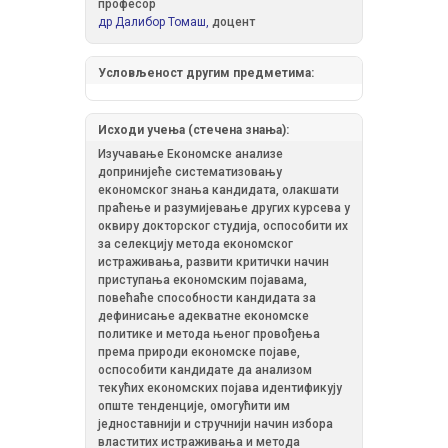
професор
др Далибор Томаш,
доцент
Условљеност другим предметима:
Исходи учења (стечена знања):
Изучавање Економске анализе
допринијеће систематизовању
економског знања кандидата, олакшати
праћење и разумијевање других курсева у
оквиру докторског студија, оспособити их
за селекцију метода економског
истраживања, развити критички начин
приступања економским појавама,
повећаће способности кандидата за
дефинисање адекватне економске
политике и метода њеног провођења
према природи економске појаве,
оспособити кандидате да анализом
текућих економских појава идентификују
опште тенденције, омогућити им
једноставнији и стручнији начин избора
властитих истраживања и метода