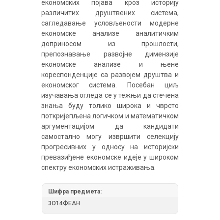
економских појава кроз историју
различитих друштвених система,
сагледавање условљености модерне
економске анализе аналитичким
доприносом из прошлости,
препознавање развојне димензије
економске анализе и њене
кореспонденције са развојем друштва и
економског система. Посебан циљ
изучавања огледа се у тежњи да стечена
знања буду толико широка и чврсто
поткријепљена логичком и математичком
аргументацијом да кандидати
самостално могу извршити селекцију
прогресивних у односу на историјски
превазиђене економске идеје у широком
спектру економских истраживања.
Шифра предмета:
3О14ФЕАН