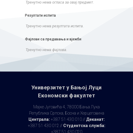
Тренутно нема огласа за овај предмет.
Резултати испита
Тренутно нема резултата испита.
Фајлови са предавања и вјежби
Тренутно нема фајлова.
Универзитет у Бањoj Луци
Економски факултет
Мајке Југовића 4, 78000 Бања Лука
Република Српска, Босна и Херцеговина
Централа:
+387 51 430 010 //
Деканат:
+387 51 430 012 //
Студентска служба:
+387 51 430 020