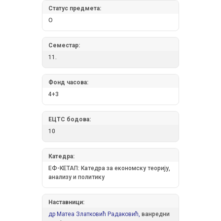
Статус предмета:
О
Семестар:
11.
Фонд часова:
4+3
ЕЦТС бодова:
10
Катедра:
ЕФ-КЕТАП: Катедра за економску теорију,
анализу и политику
Наставници:
др Матеа Златковић Радаковић,
ванредни