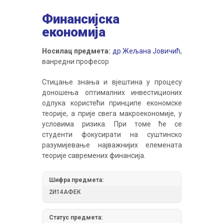
Финансијска
економија
Носилац предмета:
др Жељана Јовичић
,
ванредни професор
Стицање знања и вјештина у процесу
доношења оптималних инвестиционих
одлука користећи принципе економске
теорије, а прије свега макроекономије, у
условима ризика. При томе ће се
студенти фокусирати на суштинско
разумијевање најважнијих елемената
теорије савремених финансија.
Шифра предмета:
2И14АФЕК
Статус предмета: