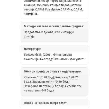
Оптимални избор портфолија; Markowitz
анализа; Основни концепти равнотежне
теорије CAPM; Извођење CAPM-а; CAPM,
примјена.
Методе наставе и савладавање градива:
Предавања и вјежбе, као и студије
случаја.
Литература:
Урошевић, Б. (2008). Финансијска
економија. Београд: Економски факултет.
Облици провјере знања и оцјењивање:
Колоквиј 1 (0-20 бод); Колоквиј 2 (0-20
бод.); Завршни испит (0-50 бод.);
Похађање наставе (2 бода); Активности
на настави (0-8 бод.)
Посебна назнака за предмет: