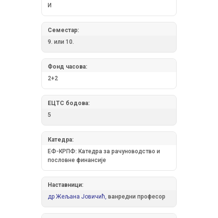
И
Семестар:
9. или 10.
Фонд часова:
2+2
ЕЦТС бодова:
5
Катедра:
ЕФ-КРПФ: Катедра за рачуноводство и
пословне финансије
Наставници:
др Жељана Јовичић,
ванредни професор