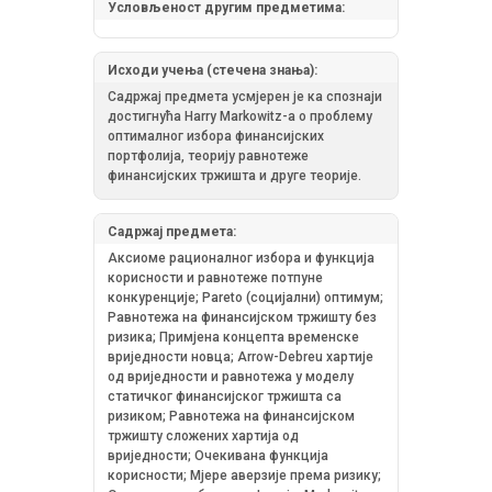
Условљеност другим предметима:
Исходи учења (стечена знања):
Садржај предмета усмјерен је ка спознаји
достигнућа Harry Markowitz-a о проблему
оптималног избора финансијских
портфолија, теорију равнотеже
финансијских тржишта и друге теорије.
Садржај предмета:
Аксиоме рационалног избора и функција
корисности и равнотеже потпуне
конкуренције; Pareto (социјални) оптимум;
Равнотежа на финансијском тржишту без
ризика; Примјена концепта временске
вриједности новца; Arrow-Debreu хартије
од вриједности и равнотежа у моделу
статичког финансијског тржишта са
ризиком; Равнотежа на финансијском
тржишту сложених хартија од
вриједности; Очекивана функција
корисности; Мјере аверзије према ризику;