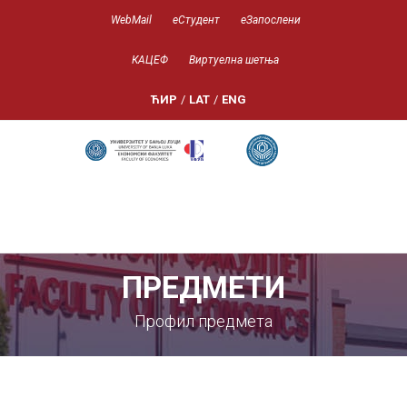
WebMail
еСтудент
еЗапослени
КАЦЕФ
Виртуелна шетња
ЋИР
/
LAT
/
ENG
ПРЕДМЕТИ
Профил предмета