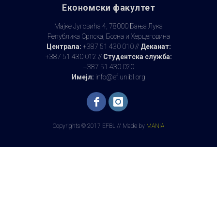
Економски факултет
Мајке Југовића 4, 78000 Бања Лука
Република Српска, Босна и Херцеговина
Централа:
+387 51 430 010 //
Деканат:
+387 51 430 012 //
Студентска служба:
+387 51 430 020
Имејл:
info@ef.unibl.org
Copyrights © 2017 EFBL // Made by
MANIA