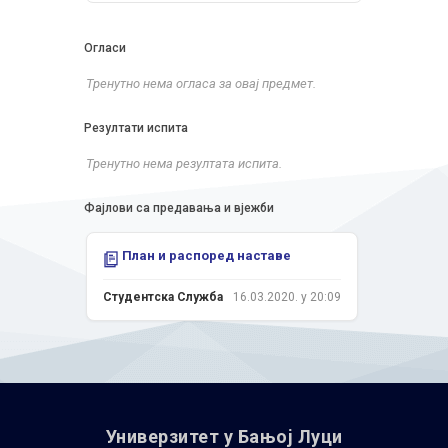
Огласи
Тренутно нема огласа за овај предмет.
Резултати испита
Тренутно нема резултата испита.
Фајлови са предавања и вјежби
План и распоред наставе
Студентска Служба
16.03.2020. у 20:09
Универзитет у Бањoj Луци