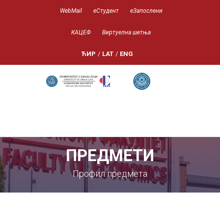
WebMail
еСтудент
еЗапослени
КАЦЕФ
Виртуелна шетња
ЋИР
/
LAT
/
ENG
ПРЕДМЕТИ
Профил предмета