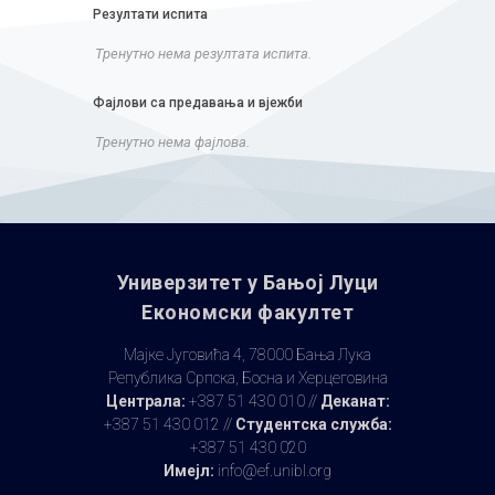
Резултати испита
Тренутно нема резултата испита.
Фајлови са предавања и вјежби
Тренутно нема фајлова.
Универзитет у Бањoj Луци
Економски факултет
Мајке Југовића 4, 78000 Бања Лука
Република Српска, Босна и Херцеговина
Централа:
+387 51 430 010 //
Деканат:
+387 51 430 012 //
Студентска служба:
+387 51 430 020
Имејл:
info@ef.unibl.org