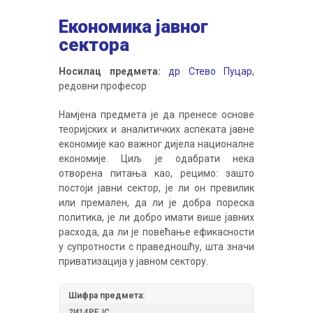
Економика јавног
сектора
Носилац предмета:
др Стево Пуцар
,
редовни професор
Намјена предмета је да пренесе основе
теоријских и аналитичких аспеката јавне
економије као важног дијела националне
економије. Циљ је одабрати нека
отворена питања као, рецимо: зашто
постоји јавни сектор, је ли он превилик
или премален, да ли је добра пореска
политика, је ли добро имати више јавних
расхода, да ли је повећање ефикасности
у супротности с праведношћу, шта значи
приватизација у јавном сектору.
Шифра предмета:
2И14РЕЈС