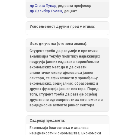
др Стево Пуцар,
редовни професор
др Далибор Томаш,
доцент
Условљеност другим предметима:
Исходи учења (стечена знања):
Студент треба да разумије и критички
анализира текућу политику најважнијих
подручја јавних издатака коришћењем
економских метода и да схвати
аналитички оквир дјеловања јавног
сектора, те ефикасности у провођењу
економских, социјалних, образовних и
других функција јавног сектора. Поред
тога, студент треба да развије осјећај
друштвене одговорности за економске и
вриједносне аспекте јавног сектора.
Садржај предмета:
Економија благостања и анализа
неједнакости и сиромаштва; Економски