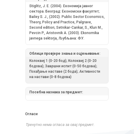
Stiglitz, J. E. (2004). Економија јавног
сектора. Београд: Економски факултет;
Bailey S. J., (2002). Public Sector Economics,
Theory, Policy and Practice, Palgrave,
Second edition; Setnikar-Cankar, S., Klun M.,
Pevcin P., Aristovnik A. (2003). Ekonomika
javnega sektorja, Љубљана: ФУ.
Облици провјере знања и оцјењивање:
Колоквиј 1 (0-20 бод); Колоквиј 2 (0-20
бодова); Завршни испит (0-50 бодова);
Похађање наставе (2 бода); Активности
на настави (0-8 бодова)
Посебна назнака за предмет:
Огласи
Тренутно нема огласа за овај предмет.