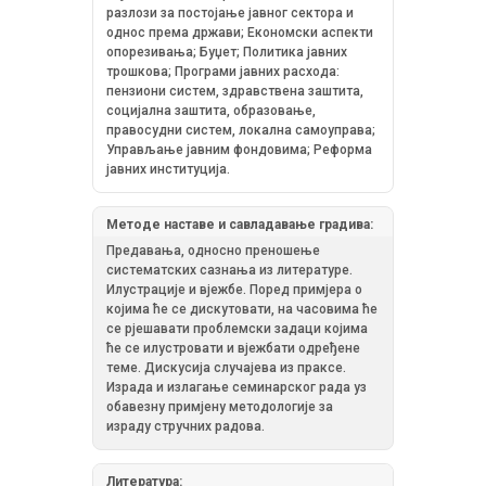
разлози за постојање јавног сектора и
однос према држави; Економски аспекти
опорезивања; Буџет; Политика јавних
трошкова; Програми јавних расхода:
пензиони систем, здравствена заштита,
социјална заштита, образовање,
правосудни систем, локална самоуправа;
Управљање јавним фондовима; Реформа
јавних институција.
Методе наставе и савладавање градива:
Предавања, односно преношење
систематских сазнања из литературе.
Илустрације и вјежбе. Поред примјера о
којима ће се дискутовати, на часовима ће
се рјешавати проблемски задаци којима
ће се илустровати и вјежбати одређене
теме. Дискусија случајева из праксе.
Израда и излагање семинарског рада уз
обавезну примјену методологије за
израду стручних радова.
Литература: