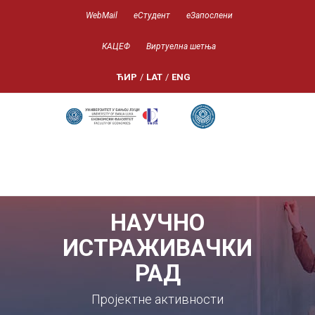
WebMail
еСтудент
еЗапослени
КАЦЕФ
Виртуелна шетња
ЋИР
/
LAT
/
ENG
НАУЧНО
ИСТРАЖИВАЧКИ
РАД
Пројектне активности