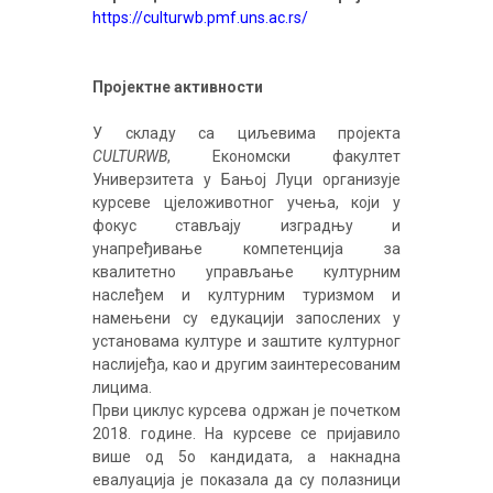
https://culturwb.pmf.uns.ac.rs/
Пројектне активности
У складу са циљевима пројекта
CULTURWB
, Економски факултет
Универзитета у Бањој Луци организује
курсеве цјеложивотног учења, који у
фокус стављају изградњу и
унапређивање компетенција за
квалитетно управљање културним
наслеђем и културним туризмом и
намењени су едукацији запослених у
установама културе и заштите културног
наслијеђа, као и другим заинтересованим
лицима.
Први циклус курсева одржан је почетком
2018. године. На курсеве се пријавило
више од 5о кандидата, а накнадна
евалуација је показала да су полазници