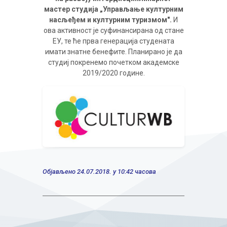
мастер студија „Управљање културним
насљеђем и културним туризмом".
И
ова активност је суфинансирана од стане
ЕУ, те ће прва генерација студената
имати знатне бенефите. Планирано је да
студиј покренемо почетком академске
2019/2020 године.
Објављено 24.07.2018. у 10:42 часова