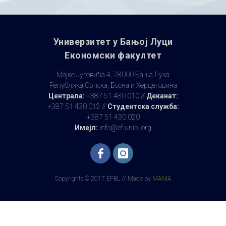
Универзитет у Бањoj Луци
Економски факултет
Мајке Југовића 4, 78000 Бања Лука
Република Српска, Босна и Херцеговина
Централа:
+387 51 430 010 //
Деканат:
+387 51 430 012 //
Студентска служба:
+387 51 430 020
Имејл:
info@ef.unibl.org
Copyrights © 2017 EFBL // Made by
MANIA