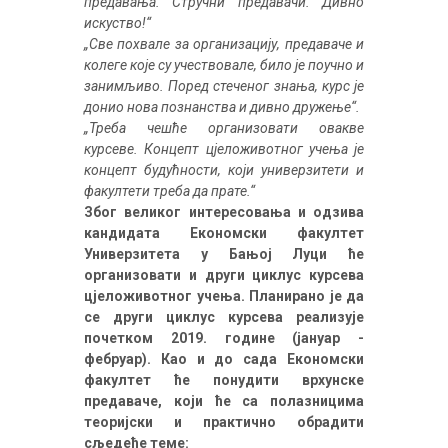
предавања. Стручни предавачи. Дивно
искуство!“
„Све похвале за организацију, предаваче и
колеге које су учествовале, било је поучно и
занимљиво. Поред стеченог знања, курс је
донио нова познанства и дивно дружење“.
„Треба чешће организовати овакве
курсеве. Концепт цјеложивотног учења је
концепт будућности, који универзитети и
факултети треба да прате.“
Због великог интересовања и одзива
кандидата Економски факултет
Универзитета у Бањој Луци ће
организовати и други циклус курсева
цјеложивотног учења.
Планирано је да
се други циклус курсева реализује
почетком 2019. године (јануар -
фебруар). Као и до сада Економски
факултет ће понудити врхунске
предаваче, који ће са полазницима
теоријски и практично обрадити
сљедеће теме: