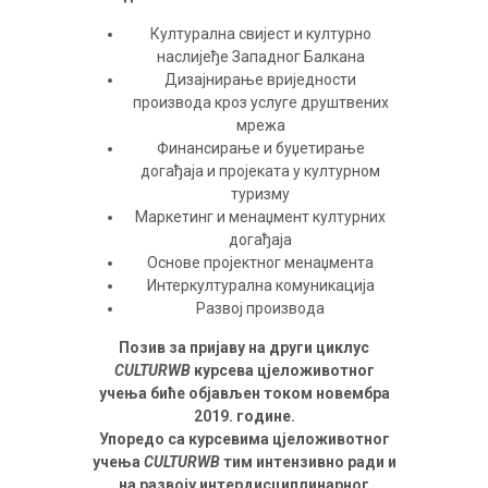
Културална свијест и културно
наслијеђе Западног Балкана
Дизајнирање вриједности
производа кроз услуге друштвених
мрежа
Финансирање и буџетирање
догађаја и пројеката у културном
туризму
Маркетинг и менаџмент културних
догађаја
Основе пројектног менаџмента
Интеркултурална комуникација
Развој производа
Позив за пријаву на други циклус
CULTURWB
курсева цјеложивотног
учења биће објављен током новембра
2019. године.
Упоредо са курсевима цјеложивотног
учења
CULTURWB
тим интензивно ради и
на развоју интердисциплинарног