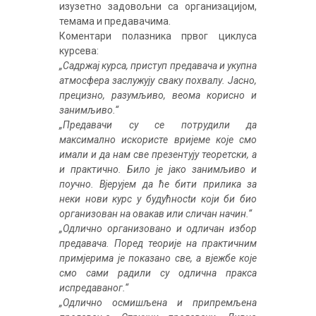
изузетно задовољни са организацијом,
темама и предавачима.
Коментари полазника првог циклуса
курсева:
„Садржај курса, приступ предавача и укупна
атмосфера заслужују сваку похвалу. Јасно,
прецизно, разумљиво, веома корисно и
занимљиво.“
„Предавачи су се потрудили да
максимално искористе вријеме које смо
имали и да нам све презентују теоретски, а
и практично. Било је јако занимљиво и
поучно. Вјерујем да ће бити прилика за
неки нови курс у будућносtи који би био
организован на овакав или сличан начин.“
„Одлично организовано и одличан избор
предавача. Поред теорије на практичним
примјерима је показано све, а вјежбе које
смо сами радили су одлична пракса
испредаваног.“
„Одлично осмишљена и припремљена