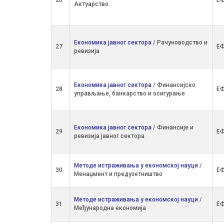
26
ЕФ
Актуарство
Економика јавног сектора
/ Рачуноводство и
27
ЕФ
ревизија
Економика јавног сектора
/ Финансијско
28
ЕФ
управљање, банкарство и осигурање
Економика јавног сектора
/ Финансије и
29
ЕФ
ревизија јавног сектора
Методе истраживања у економској науци
/
30
ЕФ
Менаџмент и предузетништво
Методе истраживања у економској науци
/
31
ЕФ
Међународна економија