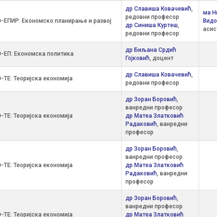
др Славиша Ковачевић
,
ма Н
редовни професор
-ЕПИР: Економско планирање и развој
Видо
др Синиша Куртеш
,
асис
редовни професор
др Биљана Срдић
-ЕП: Економска политика
Гојковић
, доцент
др Славиша Ковачевић
,
-ТЕ: Теоријска економија
редовни професор
др Зоран Боровић
,
ванредни професор
-ТЕ: Теоријска економија
др Матеа Златковић
Радаковић
, ванредни
професор
др Зоран Боровић
,
ванредни професор
-ТЕ: Теоријска економија
др Матеа Златковић
Радаковић
, ванредни
професор
др Зоран Боровић
,
ванредни професор
-ТЕ: Теоријска економија
др Матеа Златковић