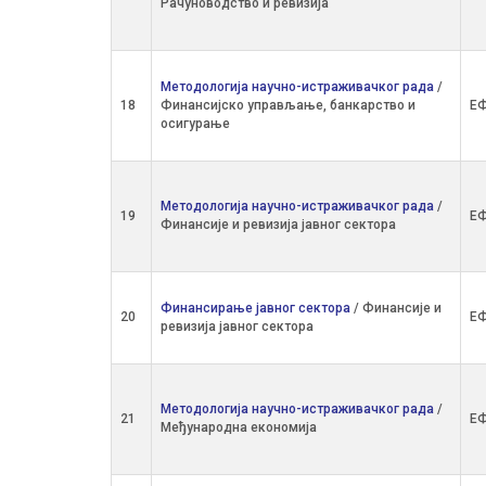
Рачуноводство и ревизија
Методологија научно-истраживачког рада
/
18
Финансијско управљање, банкарство и
ЕФ
осигурање
Методологија научно-истраживачког рада
/
19
ЕФ
Финансије и ревизија јавног сектора
Финансирање јавног сектора
/ Финансије и
20
ЕФ
ревизија јавног сектора
Методологија научно-истраживачког рада
/
21
ЕФ
Међународна економија