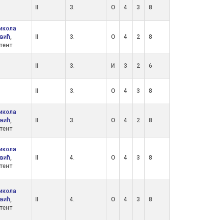
II
3.
О
4
3
8
икола
вић
,
II
3.
О
4
2
8
тент
II
3.
И
3
2
6
II
3.
О
4
3
8
икола
вић
,
II
3.
О
4
2
8
тент
икола
вић
,
II
4.
О
4
3
8
тент
икола
вић
,
II
4.
О
4
3
8
тент