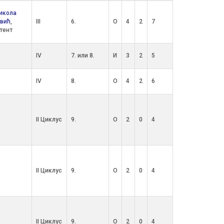
икола
вић
,
III
6.
О
4
2
7
тент
IV
7. или 8.
И
3
2
5
IV
8.
О
4
2
6
II Циклус
9.
О
2
0
4
II Циклус
9.
О
2
0
4
II Циклус
9.
О
2
0
4