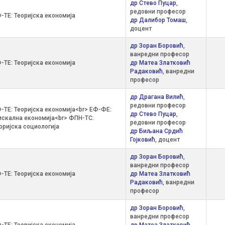
др Стево Пуцар
,
редовни професор
-ТЕ: Теоријска економија
др Далибор Томаш
,
доцент
др Зоран Боровић
,
ванредни професор
-ТЕ: Теоријска економија
др Матеа Златковић
Радаковић
, ванредни
професор
др Драгана Вилић
,
редовни професор
-ТЕ: Теоријска економија<br> ЕФ-ФЕ:
др Стево Пуцар
,
скална економија<br> ФПН-ТС:
редовни професор
оријска социологија
др Биљана Срдић
Гојковић
, доцент
др Зоран Боровић
,
ванредни професор
-ТЕ: Теоријска економија
др Матеа Златковић
Радаковић
, ванредни
професор
др Зоран Боровић
,
ванредни професор