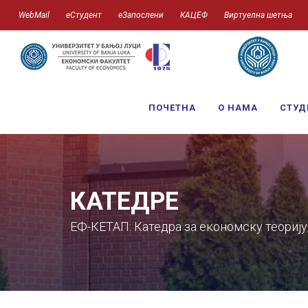
WebMail
еСтудент
еЗапослени
КАЦЕФ
Виртуелна шетња
ПОЧЕТНА
О НАМА
СТУД
КАТЕДРЕ
ЕФ-КЕТАП: Катедра за економску теорију,